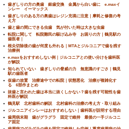
歯ぎしりの方の奥歯 銀歯交換 金属から白い歯に e.maxイ
ンレー イーマックス
歯ぎしりのある方の奥歯はレジン充填に注意｜摩耗と修復の考
え方
歯と歯の間にできる虫歯 気が付いた時は大きな虫歯
転院に関して 転院難民の駆け込み寺 お困りの方｜鶴見駅の
歯医者｜
根尖切除後の歯が何度も外れる｜MTAとジルコニアで歯を残す
治療例
e.maxをおすすめしない例｜ジルコニアとの使い分けを歯科医
が解説
知られていない 歯ぎしりの脅威の力 無意識のすごさ｜鶴見
駅の歯医者
仮歯の放置 治療途中での転院｜状態悪化 治療が複雑化す
る 6部作まとめ
抜歯と言われた歯は本当に抜くしかない？歯を残す可能性を歯
科医が解説
鶴見駅 北村歯科の解説 北村歯科の治療の考え方・取り組み
ジルコニアインレーはおすすめしない｜歯科医が説明する理由
歯周病末期 歯がグラグラ 固定で維持 最後の一手ジルコニ
ア固定
歯周病でグラグラの歯を固定で維持した症例｜重度歯周病の治