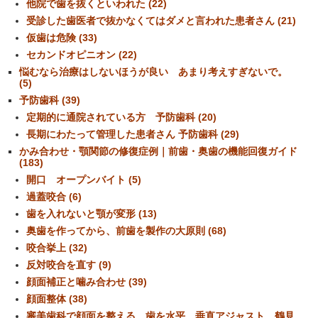
他院で歯を抜くといわれた (22)
受診した歯医者で抜かなくてはダメと言われた患者さん (21)
仮歯は危険 (33)
セカンドオピニオン (22)
悩むなら治療はしないほうが良い あまり考えすぎないで。
(5)
予防歯科 (39)
定期的に通院されている方 予防歯科 (20)
長期にわたって管理した患者さん 予防歯科 (29)
かみ合わせ・顎関節の修復症例｜前歯・奥歯の機能回復ガイド
(183)
開口 オープンバイト (5)
過蓋咬合 (6)
歯を入れないと顎が変形 (13)
奥歯を作ってから、前歯を製作の大原則 (68)
咬合挙上 (32)
反対咬合を直す (9)
顔面補正と噛み合わせ (39)
顔面整体 (38)
審美歯科で顔面を整える 歯を水平、垂直アジャスト 鶴見