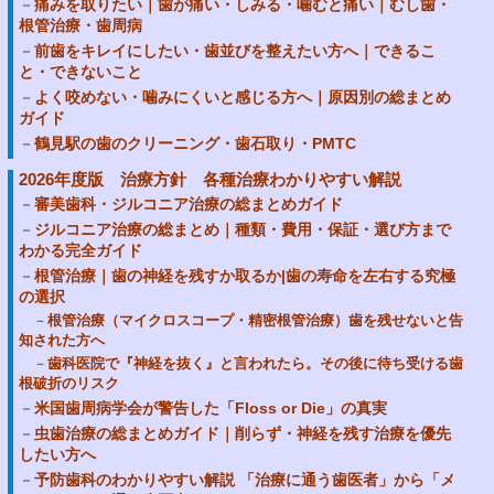
痛みを取りたい｜歯が痛い・しみる・噛むと痛い｜むし歯・
根管治療・歯周病
前歯をキレイにしたい・歯並びを整えたい方へ｜できるこ
と・できないこと
よく咬めない・噛みにくいと感じる方へ｜原因別の総まとめ
ガイド
鶴見駅の歯のクリーニング・歯石取り・PMTC
2026年度版 治療方針 各種治療わかりやすい解説
審美歯科・ジルコニア治療の総まとめガイド
ジルコニア治療の総まとめ｜種類・費用・保証・選び方まで
わかる完全ガイド
根管治療｜歯の神経を残すか取るか|歯の寿命を左右する究極
の選択
根管治療（マイクロスコープ・精密根管治療）歯を残せないと告
知された方へ
歯科医院で『神経を抜く』と言われたら。その後に待ち受ける歯
根破折のリスク
米国歯周病学会が警告した「Floss or Die」の真実
虫歯治療の総まとめガイド｜削らず・神経を残す治療を優先
したい方へ
予防歯科のわかりやすい解説 「治療に通う歯医者」から「メ