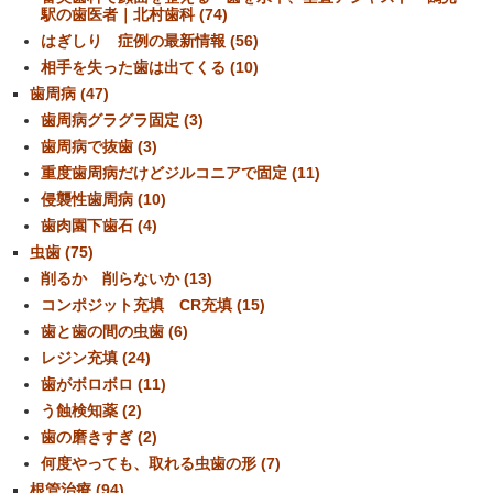
駅の歯医者｜北村歯科 (74)
はぎしり 症例の最新情報 (56)
相手を失った歯は出てくる (10)
歯周病 (47)
歯周病グラグラ固定 (3)
歯周病で抜歯 (3)
重度歯周病だけどジルコニアで固定 (11)
侵襲性歯周病 (10)
歯肉園下歯石 (4)
虫歯 (75)
削るか 削らないか (13)
コンポジット充填 CR充填 (15)
歯と歯の間の虫歯 (6)
レジン充填 (24)
歯がボロボロ (11)
う蝕検知薬 (2)
歯の磨きすぎ (2)
何度やっても、取れる虫歯の形 (7)
根管治療 (94)