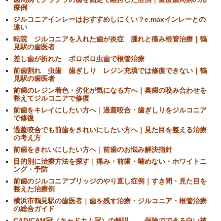
療例
ジルコニアインレーはおすすめしにくい？e.maxインレーとの
違い
転院 ジルコニアを入れた歯が炎症 腫れと痛み根管治療｜鶴
見駅の歯医者
差し歯が折れた ボロボロ虫歯で根管治療
前歯割れ 虫歯 歯ぎしり レジン充填では修復できない｜鶴
見駅の歯医者
前歯のレジン着色・劣化が気になる方へ｜奥歯の咬み合わせを
整えてジルコニアで修復
前歯をキレイにしたい方へ｜過蓋咬合・歯ぎしりをジルコニア
で修復
過蓋咬合でも前歯をきれいにしたい方へ｜見た目を整える治療
の考え方
前歯をきれいにしたい方へ｜前歯のお悩み解決指針
目的別に治療方法を探す｜痛み・前歯・噛めない・ホワイトニ
ング・予防
前歯のジルコニアブリッジのやり直し症例｜すき間・見た目を
整えた治療例
横浜市鶴見駅の歯医者｜歯を残す治療・ジルコニア・根管治療
の総合ガイド
CAD/CAM冠（キャドカム冠）の解説 保険でできる白い被