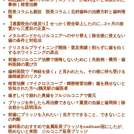
事例｜根管治療
院長コラムも新設 院長コラム｜北村歯科の治療方針と歯科情
報
【過蓋咬合の後戻り】せっかく咬合挙上したのに…2ヶ月の放
置から三度目の正直へ
メタルボンドからジルコニアへのやり替え｜除去後に使えない
歯の条件と対処法
クリスタルブライトニング開発・普及実績｜削らずに歯を白く
するホワイトニングの原点
前歯のジルコニア治療で後悔しないために｜失敗例・費用・歯
科医師の選び方
歯科医院で『神経を抜く』と言われたら。その後に待ち受ける
歯根破折のリスク
根管治療（マイクロスコープ・精密根管治療）歯を残せないと
告知された方へ|鶴見駅の歯医者
歯ぎしりで崩れた奥歯をフルジルコニアで復元
ブリッジを外したら再治療できない？重度の虫歯と歯周病｜除
去前から説明済み
前歯にブリッジを入れたい｜当方でできること、できないこと
の判断
歯科医のおすすめで金属延長ブリッジをcad/cam冠にしたが、
咬めないと来院 ジルコニア延長ブリッジ