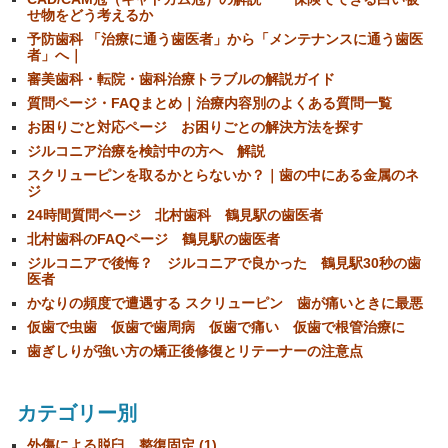
せ物をどう考えるか
予防歯科 「治療に通う歯医者」から「メンテナンスに通う歯医
者」へ｜
審美歯科・転院・歯科治療トラブルの解説ガイド
質問ページ・FAQまとめ｜治療内容別のよくある質問一覧
お困りごと対応ページ お困りごとの解決方法を探す
ジルコニア治療を検討中の方へ 解説
スクリューピンを取るかとらないか？｜歯の中にある金属のネ
ジ
24時間質問ページ 北村歯科 鶴見駅の歯医者
北村歯科のFAQページ 鶴見駅の歯医者
ジルコニアで後悔？ ジルコニアで良かった 鶴見駅30秒の歯
医者
かなりの頻度で遭遇する スクリューピン 歯が痛いときに最悪
仮歯で虫歯 仮歯で歯周病 仮歯で痛い 仮歯で根管治療に
歯ぎしりが強い方の矯正後修復とリテーナーの注意点
カテゴリー別
外傷による脱臼 整復固定 (1)