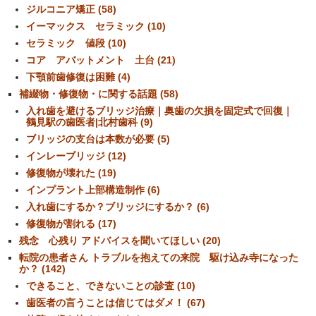
ジルコニア矯正 (58)
イーマックス セラミック (10)
セラミック 値段 (10)
コア アバットメント 土台 (21)
下顎前歯修復は困難 (4)
補綴物・修復物・に関する話題 (58)
入れ歯を避けるブリッジ治療｜奥歯の欠損を固定式で回復｜
鶴見駅の歯医者|北村歯科 (9)
ブリッジの支台は本数が必要 (5)
インレーブリッジ (12)
修復物が壊れた (19)
インプラント上部構造制作 (6)
入れ歯にするか？ブリッジにするか？ (6)
修復物が割れる (17)
残念 心残り アドバイスを聞いてほしい (20)
転院の患者さん トラブルを抱えての来院 駆け込み寺になった
か？ (142)
できること、できないことの診査 (10)
歯医者の言うことは信じてはダメ！ (67)