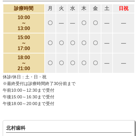
診療時間
月
火
水
木
金
土
日祝
10:00
～
〇
―
―
〇
〇
―
―
13:00
15:00
～
〇
〇
〇
〇
〇
―
―
17:00
18:00
～
〇
〇
〇
〇
〇
―
―
21:00
休診/休日：土・日・祝
※最終受付は診療時間終了30分前まで
午前10:00～12:30まで受付
午後15:00～16:30まで受付
午後18:00～20:00まで受付
北村歯科