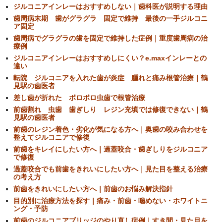
ジルコニアインレーはおすすめしない｜歯科医が説明する理由
歯周病末期 歯がグラグラ 固定で維持 最後の一手ジルコニ
ア固定
歯周病でグラグラの歯を固定で維持した症例｜重度歯周病の治
療例
ジルコニアインレーはおすすめしにくい？e.maxインレーとの
違い
転院 ジルコニアを入れた歯が炎症 腫れと痛み根管治療｜鶴
見駅の歯医者
差し歯が折れた ボロボロ虫歯で根管治療
前歯割れ 虫歯 歯ぎしり レジン充填では修復できない｜鶴
見駅の歯医者
前歯のレジン着色・劣化が気になる方へ｜奥歯の咬み合わせを
整えてジルコニアで修復
前歯をキレイにしたい方へ｜過蓋咬合・歯ぎしりをジルコニア
で修復
過蓋咬合でも前歯をきれいにしたい方へ｜見た目を整える治療
の考え方
前歯をきれいにしたい方へ｜前歯のお悩み解決指針
目的別に治療方法を探す｜痛み・前歯・噛めない・ホワイトニ
ング・予防
前歯のジルコニアブリッジのやり直し症例｜すき間・見た目を