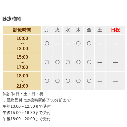
診療時間
診療時間
月
火
水
木
金
土
日祝
10:00
～
〇
―
―
〇
〇
―
―
13:00
15:00
～
〇
〇
〇
〇
〇
―
―
17:00
18:00
～
〇
〇
〇
〇
〇
―
―
21:00
休診/休日：土・日・祝
※最終受付は診療時間終了30分前まで
午前10:00～12:30まで受付
午後15:00～16:30まで受付
午後18:00～20:00まで受付