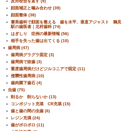
反対咬合を直す (9)
顔面補正と噛み合わせ (39)
顔面整体 (38)
審美歯科で顔面を整える 歯を水平、垂直アジャスト 鶴見
駅の歯医者｜北村歯科 (74)
はぎしり 症例の最新情報 (56)
相手を失った歯は出てくる (10)
歯周病 (47)
歯周病グラグラ固定 (3)
歯周病で抜歯 (3)
重度歯周病だけどジルコニアで固定 (11)
侵襲性歯周病 (10)
歯肉園下歯石 (4)
虫歯 (75)
削るか 削らないか (13)
コンポジット充填 CR充填 (15)
歯と歯の間の虫歯 (6)
レジン充填 (24)
歯がボロボロ (11)