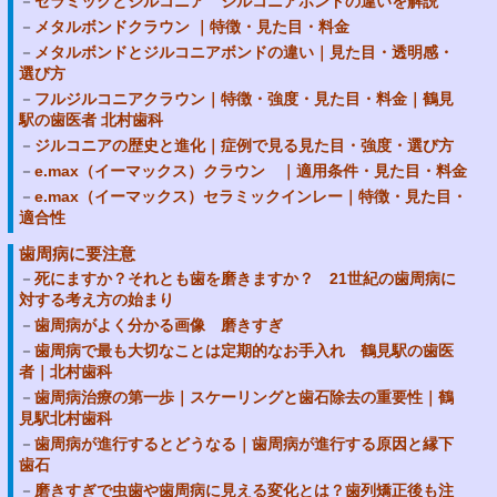
セラミックとジルコニア ジルコニアボンドの違いを解説
メタルボンドクラウン ｜特徴・見た目・料金
メタルボンドとジルコニアボンドの違い｜見た目・透明感・
選び方
フルジルコニアクラウン｜特徴・強度・見た目・料金｜鶴見
駅の歯医者 北村歯科
ジルコニアの歴史と進化｜症例で見る見た目・強度・選び方
e.max（イーマックス）クラウン ｜適用条件・見た目・料金
e.max（イーマックス）セラミックインレー｜特徴・見た目・
適合性
歯周病に要注意
死にますか？それとも歯を磨きますか？ 21世紀の歯周病に
対する考え方の始まり
歯周病がよく分かる画像 磨きすぎ
歯周病で最も大切なことは定期的なお手入れ 鶴見駅の歯医
者｜北村歯科
歯周病治療の第一歩｜スケーリングと歯石除去の重要性｜鶴
見駅北村歯科
歯周病が進行するとどうなる｜歯周病が進行する原因と縁下
歯石
磨きすぎで虫歯や歯周病に見える変化とは？歯列矯正後も注