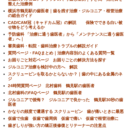
整えた治療例
横浜市鶴見駅の歯医者｜歯を残す治療・ジルコニア・根管治療
の総合ガイド
CAD/CAM冠（キャドカム冠）の解説 保険でできる白い被
せ物をどう考えるか
予防歯科 「治療に通う歯医者」から「メンテナンスに通う歯医
者」へ｜
審美歯科・転院・歯科治療トラブルの解説ガイド
質問ページ・FAQまとめ｜治療内容別のよくある質問一覧
お困りごと対応ページ お困りごとの解決方法を探す
ジルコニア治療を検討中の方へ 解説
スクリューピンを取るかとらないか？｜歯の中にある金属のネ
ジ
24時間質問ページ 北村歯科 鶴見駅の歯医者
北村歯科のFAQページ 鶴見駅の歯医者
ジルコニアで後悔？ ジルコニアで良かった 鶴見駅30秒の歯
医者
かなりの頻度で遭遇する スクリューピン 歯が痛いときに最悪
仮歯で虫歯 仮歯で歯周病 仮歯で痛い 仮歯で根管治療に
歯ぎしりが強い方の矯正後修復とリテーナーの注意点