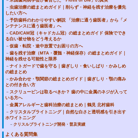
米国歯周病学会が警告した「Floss or Die」の真実
虫歯治療の総まとめガイド｜削らず・神経を残す治療を優先
したい方へ
予防歯科のわかりやすい解説 「治療に通う歯医者」から「メ
ンテナンスに通う歯医者」へ
CAD/CAM冠（キャドカム冠）の総まとめガイド 保険ででき
る白い被せ物をどう考えるか
仮歯・転院・途中放置でお困りの方へ
歯を残す治療（MTA・覆髄・神経保存）の総まとめガイド｜
神経を残せる可能性と限界
ナイトガードで歯を守る｜歯ぎしり・食いしばり・かみしめ
の総まとめ
かみ合わせ・顎関節の総まとめガイド｜歯ぎしり・顎の痛み
との付き合い方
スクリューピンは取るべきか？ 歯の中に金属のネジが入って
いる方へ
金属アレルギーと歯科治療の総まとめ｜鶴見 北村歯科
クリスタルブライトニング｜自然な白さと透明感を引き出す
ホワイトニング
クリスルブライトニング開発・普及実績
よくある質問集