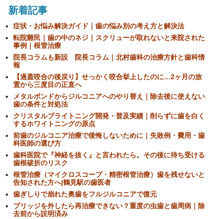
新着記事
症状・お悩み解決ガイド｜歯の悩み別の考え方と解決法
転院難民｜歯の中のネジ｜スクリューが取れないと来院された
事例｜根管治療
院長コラムも新設 院長コラム｜北村歯科の治療方針と歯科情
報
【過蓋咬合の後戻り】せっかく咬合挙上したのに…2ヶ月の放
置から三度目の正直へ
メタルボンドからジルコニアへのやり替え｜除去後に使えない
歯の条件と対処法
クリスタルブライトニング開発・普及実績｜削らずに歯を白く
するホワイトニングの原点
前歯のジルコニア治療で後悔しないために｜失敗例・費用・歯
科医師の選び方
歯科医院で『神経を抜く』と言われたら。その後に待ち受ける
歯根破折のリスク
根管治療（マイクロスコープ・精密根管治療）歯を残せないと
告知された方へ|鶴見駅の歯医者
歯ぎしりで崩れた奥歯をフルジルコニアで復元
ブリッジを外したら再治療できない？重度の虫歯と歯周病｜除
去前から説明済み