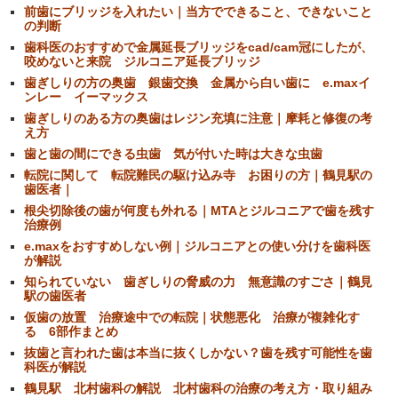
前歯にブリッジを入れたい｜当方でできること、できないこと
の判断
歯科医のおすすめで金属延長ブリッジをcad/cam冠にしたが、
咬めないと来院 ジルコニア延長ブリッジ
歯ぎしりの方の奥歯 銀歯交換 金属から白い歯に e.maxイ
ンレー イーマックス
歯ぎしりのある方の奥歯はレジン充填に注意｜摩耗と修復の考
え方
歯と歯の間にできる虫歯 気が付いた時は大きな虫歯
転院に関して 転院難民の駆け込み寺 お困りの方｜鶴見駅の
歯医者｜
根尖切除後の歯が何度も外れる｜MTAとジルコニアで歯を残す
治療例
e.maxをおすすめしない例｜ジルコニアとの使い分けを歯科医
が解説
知られていない 歯ぎしりの脅威の力 無意識のすごさ｜鶴見
駅の歯医者
仮歯の放置 治療途中での転院｜状態悪化 治療が複雑化す
る 6部作まとめ
抜歯と言われた歯は本当に抜くしかない？歯を残す可能性を歯
科医が解説
鶴見駅 北村歯科の解説 北村歯科の治療の考え方・取り組み