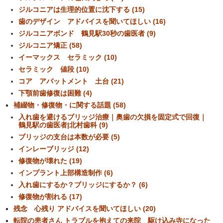
ジルコニアは生理的位置に沈下する (15)
歯のデザイン アドバイスを聞いてほしい (16)
ジルコニアボンド 鶴見駅30秒の歯医者 (9)
ジルコニア矯正 (58)
イーマックス セラミック (10)
セラミック 値段 (10)
コア アバットメント 土台 (21)
下顎前歯修復は困難 (4)
補綴物・修復物・に関する話題 (58)
入れ歯を避けるブリッジ治療｜奥歯の欠損を固定式で回復｜
鶴見駅の歯医者|北村歯科 (9)
ブリッジの支台は本数が必要 (5)
インレーブリッジ (12)
修復物が壊れた (19)
インプラント上部構造制作 (6)
入れ歯にするか？ブリッジにするか？ (6)
修復物が割れる (17)
残念 心残り アドバイスを聞いてほしい (20)
転院の患者さん トラブルを抱えての来院 駆け込み寺になった