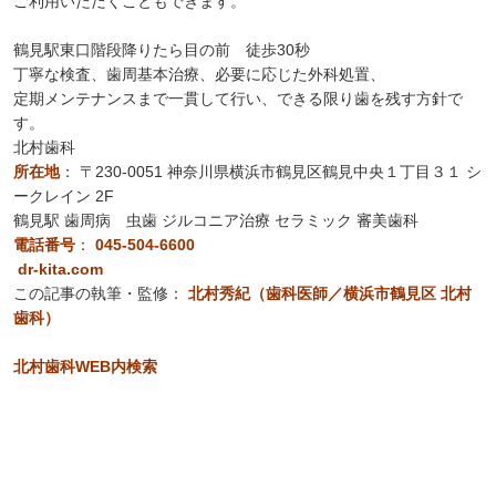
ご利用いただくこともできます。
鶴見駅東口階段降りたら目の前 徒歩30秒
丁寧な検査、歯周基本治療、必要に応じた外科処置、
定期メンテナンスまで一貫して行い、できる限り歯を残す方針で
す。
北村歯科
所在地
：
〒230-0051 神奈川県横浜市鶴見区鶴見中央１丁目３１ シ
ークレイン 2F
鶴見駅 歯周病 虫歯 ジルコニア治療 セラミック 審美歯科
電話番号
：
045-504-6600
dr-kita.com
この記事の執筆・監修：
北村秀紀（歯科医師／横浜市鶴見区 北村
歯科）
北村歯科WEB内検索