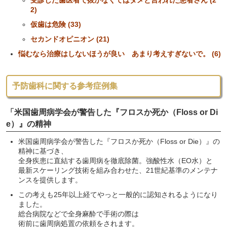
受診した歯医者で抜かなくてはダメと言われた患者さん (2
2)
仮歯は危険 (33)
セカンドオピニオン (21)
悩むなら治療はしないほうが良い あまり考えすぎないで。 (6)
予防歯科に関する参考症例集
「米国歯周病学会が警告した『フロスか死か（Floss or Di
e）』の精神
米国歯周病学会が警告した『フロスか死か（Floss or Die）』の
精神に基づき、
全身疾患に直結する歯周病を徹底除菌。強酸性水（EO水）と
最新スケーリング技術を組み合わせた、21世紀基準のメンテナ
ンスを提供します。
この考えも25年以上経てやっと一般的に認知されるようになり
ました。
総合病院などで全身麻酔で手術の際は
術前に歯周病処置の依頼をされます。