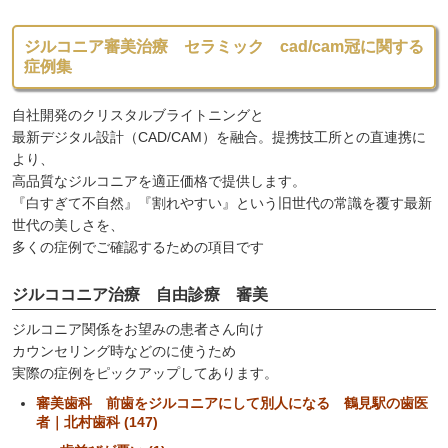
ジルコニア審美治療 セラミック cad/cam冠に関する
症例集
自社開発のクリスタルブライトニングと
最新デジタル設計（CAD/CAM）を融合。提携技工所との直連携に
より、
高品質なジルコニアを適正価格で提供します。
『白すぎて不自然』『割れやすい』という旧世代の常識を覆す最新
世代の美しさを、
多くの症例でご確認するための項目です
ジルココニア治療 自由診療 審美
ジルコニア関係をお望みの患者さん向け
カウンセリング時などのに使うため
実際の症例をピックアップしてあります。
審美歯科 前歯をジルコニアにして別人になる 鶴見駅の歯医
者｜北村歯科 (147)