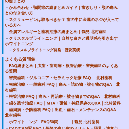
の総まとめ
かみ合わせ・顎関節の総まとめガイド｜歯ぎしり・顎の痛み
との付き合い方
スクリューピンは取るべきか？ 歯の中に金属のネジが入って
いる方へ
金属アレルギーと歯科治療の総まとめ｜鶴見 北村歯科
クリスタルブライトニング｜自然な白さと透明感を引き出す
ホワイトニング
クリスルブライトニング開発・普及実績
よくある質問集
FAQ総まとめ｜虫歯・歯周病・根管治療・審美歯科のよくあ
る質問
審美歯科・ジルコニア・セラミック治療 FAQ 北村歯科
虫歯治療・一般歯科 FAQ｜痛み・詰め物・被せ物のQ&A｜北
村歯科
根管治療 FAQ｜痛み・再治療・被せ物までのQ&A｜北村歯科
歯を残す治療 FAQ｜MTA・覆髄・神経保存のQ&A｜北村歯科
歯周病・予防歯科 FAQ｜出血・歯石・メンテナンスのQ&A｜
北村歯科
ホワイトニング FAQ50問 ｜鶴見 北村歯科
CAD/CAM冠 FAQ｜保険の白い歯のメリット・限界・注意点