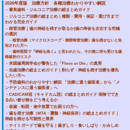
2026年度版 治療方針 各種治療わかりやすい解説
審美歯科・ジルコニア治療の総まとめガイド
ジルコニア治療の総まとめ｜種類・費用・保証・選び方まで
わかる完全ガイド
根管治療｜歯の神経を残すか取るか|歯の寿命を左右する究極
の選択
根管治療（マイクロスコープ・精密根管治療）歯を残せないと告
知された方へ
歯科医院で『神経を抜く』と言われたら。その後に待ち受ける歯
根破折のリスク
米国歯周病学会が警告した「Floss or Die」の真実
虫歯治療の総まとめガイド｜削らず・神経を残す治療を優先
したい方へ
予防歯科のわかりやすい解説 「治療に通う歯医者」から「メ
ンテナンスに通う歯医者」へ
CAD/CAM冠（キャドカム冠）の総まとめガイド 保険ででき
る白い被せ物をどう考えるか
仮歯・転院・途中放置でお困りの方へ
歯を残す治療（MTA・覆髄・神経保存）の総まとめガイド｜
神経を残せる可能性と限界
ナイトガードで歯を守る｜歯ぎしり・食いしばり・かみしめ