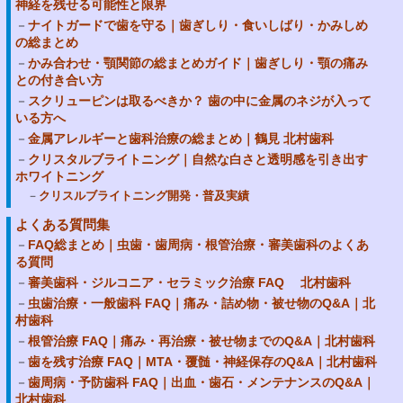
神経を残せる可能性と限界
ナイトガードで歯を守る｜歯ぎしり・食いしばり・かみしめ
の総まとめ
かみ合わせ・顎関節の総まとめガイド｜歯ぎしり・顎の痛み
との付き合い方
スクリューピンは取るべきか？ 歯の中に金属のネジが入って
いる方へ
金属アレルギーと歯科治療の総まとめ｜鶴見 北村歯科
クリスタルブライトニング｜自然な白さと透明感を引き出す
ホワイトニング
クリスルブライトニング開発・普及実績
よくある質問集
FAQ総まとめ｜虫歯・歯周病・根管治療・審美歯科のよくあ
る質問
審美歯科・ジルコニア・セラミック治療 FAQ 北村歯科
虫歯治療・一般歯科 FAQ｜痛み・詰め物・被せ物のQ&A｜北
村歯科
根管治療 FAQ｜痛み・再治療・被せ物までのQ&A｜北村歯科
歯を残す治療 FAQ｜MTA・覆髄・神経保存のQ&A｜北村歯科
歯周病・予防歯科 FAQ｜出血・歯石・メンテナンスのQ&A｜
北村歯科