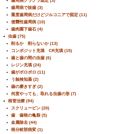
歯周病グラグラ固定 (3)
歯周病で抜歯 (3)
重度歯周病だけどジルコニアで固定 (11)
侵襲性歯周病 (10)
歯肉園下歯石 (4)
虫歯 (75)
削るか 削らないか (13)
コンポジット充填 CR充填 (15)
歯と歯の間の虫歯 (6)
レジン充填 (24)
歯がボロボロ (11)
う蝕検知薬 (2)
歯の磨きすぎ (2)
何度やっても、取れる虫歯の形 (7)
根管治療 (94)
スクリューピン (20)
歯 歯根の亀裂 (5)
金属除去 (44)
根分岐部病変 (1)