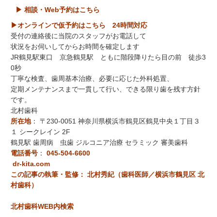
▶ 相談・Web予約はこちら
▶オンラインで仮予約はこちら 24時間対応
受付の連絡後に当院のスタッフがお電話して
状況をお伺いしてからお時間を確定します
JR鶴見駅東口 京急鶴見駅 ともに階段降りたら目の前 徒歩3
0秒
丁寧な検査、歯周基本治療、必要に応じた外科処置、
定期メンテナンスまで一貫して行い、できる限り歯を残す方針
です。
北村歯科
所在地
：
〒230-0051 神奈川県横浜市鶴見区鶴見中央１丁目３
１ シークレイン 2F
鶴見駅 歯周病 虫歯 ジルコニア治療 セラミック 審美歯科
電話番号
：
045-504-6600
dr-kita.com
この記事の執筆・監修： 北村秀紀（歯科医師／横浜市鶴見区 北
村歯科）
北村歯科WEB内検索