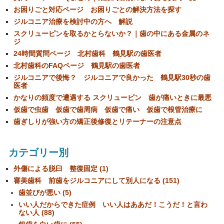
お困りごと対応ページ お困りごとの解決方法を探す
ジルコニア治療を検討中の方へ 解説
スクリューピンを取るかとらないか？｜歯の中にある金属のネ
ジ
24時間質問ページ 北村歯科 鶴見駅の歯医者
北村歯科のFAQページ 鶴見駅の歯医者
ジルコニアで後悔？ ジルコニアで良かった 鶴見駅30秒の歯
医者
かなりの頻度で遭遇する スクリューピン 歯が痛いときに最悪
仮歯で虫歯 仮歯で歯周病 仮歯で痛い 仮歯で根管治療に
歯ぎしりが強い方の矯正後修復とリテーナーの注意点
カテゴリー別
外傷による脱臼 整復固定 (1)
審美歯科 前歯をジルコニアにして別人になる (151)
歯並びが悪い (5)
いい人だからできた症例 いい人はああだ！こうだ！と言わ
ない人 (88)