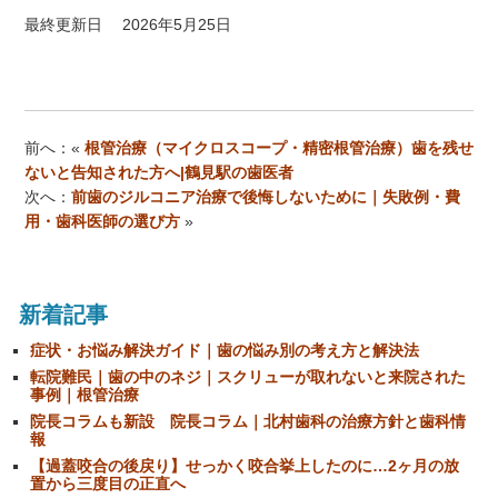
最終更新日
2026年5月25日
前へ：«
根管治療（マイクロスコープ・精密根管治療）歯を残せ
ないと告知された方へ|鶴見駅の歯医者
次へ：
前歯のジルコニア治療で後悔しないために｜失敗例・費
用・歯科医師の選び方
»
新着記事
症状・お悩み解決ガイド｜歯の悩み別の考え方と解決法
転院難民｜歯の中のネジ｜スクリューが取れないと来院された
事例｜根管治療
院長コラムも新設 院長コラム｜北村歯科の治療方針と歯科情
報
【過蓋咬合の後戻り】せっかく咬合挙上したのに…2ヶ月の放
置から三度目の正直へ