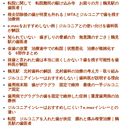
転院に関して 転院難民の駆け込み寺 お困りの方｜鶴見駅の
歯医者｜
根尖切除後の歯が何度も外れる｜MTAとジルコニアで歯を残す
治療例
e.maxをおすすめしない例｜ジルコニアとの使い分けを歯科医
が解説
知られていない 歯ぎしりの脅威の力 無意識のすごさ｜鶴見
駅の歯医者
仮歯の放置 治療途中での転院｜状態悪化 治療が複雑化す
る 6部作まとめ
抜歯と言われた歯は本当に抜くしかない？歯を残す可能性を歯
科医が解説
鶴見駅 北村歯科の解説 北村歯科の治療の考え方・取り組み
ジルコニアインレーはおすすめしない｜歯科医が説明する理由
歯周病末期 歯がグラグラ 固定で維持 最後の一手ジルコニ
ア固定
歯周病でグラグラの歯を固定で維持した症例｜重度歯周病の治
療例
ジルコニアインレーはおすすめしにくい？e.maxインレーとの
違い
転院 ジルコニアを入れた歯が炎症 腫れと痛み根管治療｜鶴
見駅の歯医者