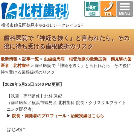
横浜市鶴見区鶴見中央1-31 シークレイン2F
歯科医院で『神経を抜く』と言われたら。その
後に待ち受ける歯根破折のリスク
最新情報
>
記事一覧
>
虫歯歯周病 根管治療の最新症例 鶴見駅の歯
医者｜北村歯科
>
歯科医院で『神経を抜く』と言われたら。その後に
待ち受ける歯根破折のリスク
【2026年5月25日 3:40 PM更新】
【執筆・専門監修】北村 秀紀
（歯科医師／横浜市鶴見区 北村歯科 院長・クリスタルブライト
ニング開発者）
▶
院長・開発者のプロフィール・治療実績はこちら
はじめに