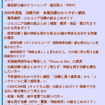
鶴見駅の歯のクリーニング・歯石取り・PMTC
2026年度版 治療方針 各種治療わかりやすい解説
審美歯科・ジルコニア治療の総まとめガイド
ジルコニア治療の総まとめ｜種類・費用・保証・選び方まで
わかる完全ガイド
根管治療｜歯の神経を残すか取るか|歯の寿命を左右する究極
の選択
根管治療（マイクロスコープ・精密根管治療）歯を残せないと告
知された方へ
歯科医院で『神経を抜く』と言われたら。その後に待ち受ける歯
根破折のリスク
米国歯周病学会が警告した「Floss or Die」の真実
虫歯治療の総まとめガイド｜削らず・神経を残す治療を優先
したい方へ
予防歯科のわかりやすい解説 「治療に通う歯医者」から「メ
ンテナンスに通う歯医者」へ
CAD/CAM冠（キャドカム冠）の総まとめガイド 保険ででき
る白い被せ物をどう考えるか
仮歯・転院・途中放置でお困りの方へ
歯を残す治療（MTA・覆髄・神経保存）の総まとめガイド｜