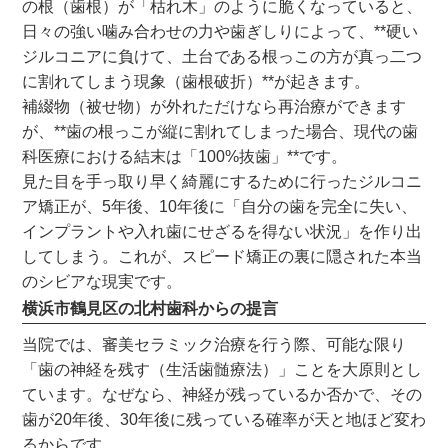
の根（歯根）が「枯れ木」のように脆くなっていると、
日々の強い噛み合わせの力や歯ぎしりによって、**硬い
ジルコニアに負けて、土台である根っこの方が真っ二つ
に割れてしまう現象（歯根破折）**が起きます。
補綴物（被せ物）が外れただけなら再治療ができます
が、**歯の根っこが縦に割れてしまった場合、現代の歯
科医療における結末は「100%抜歯」**です。
見た目を手っ取り早く綺麗にするために行ったジルコニ
ア矯正が、5年後、10年後に「自分の歯を完全に失い、
インプラントや入れ歯にせざるを得ない状況」を作り出
してしまう。これが、スピード矯正の裏に隠された本当
のシビアな現実です。
横浜市鶴見区の北村歯科からの提言
当院では、審美セラミック治療を行う際、可能な限り
「歯の神経を残す（生活歯髄療法）」ことを大原則とし
ています。なぜなら、神経が残っているか否かで、その
歯が20年後、30年後に残っている確率が天と地ほど変わ
るからです。