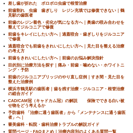
差し歯が折れた ボロボロ虫歯で根管治療
前歯割れ 虫歯 歯ぎしり レジン充填では修復できない｜鶴
見駅の歯医者
前歯のレジン着色・劣化が気になる方へ｜奥歯の咬み合わせを
整えてジルコニアで修復
前歯をキレイにしたい方へ｜過蓋咬合・歯ぎしりをジルコニア
で修復
過蓋咬合でも前歯をきれいにしたい方へ｜見た目を整える治療
の考え方
前歯をきれいにしたい方へ｜前歯のお悩み解決指針
目的別に治療方法を探す｜痛み・前歯・噛めない・ホワイトニ
ング・予防
前歯のジルコニアブリッジのやり直し症例｜すき間・見た目を
整えた治療例
横浜市鶴見駅の歯医者｜歯を残す治療・ジルコニア・根管治療
の総合ガイド
CAD/CAM冠（キャドカム冠）の解説 保険でできる白い被
せ物をどう考えるか
予防歯科 「治療に通う歯医者」から「メンテナンスに通う歯医
者」へ｜
審美歯科・転院・歯科治療トラブルの解説ガイド
質問ページ・FAQまとめ｜治療内容別のよくある質問一覧