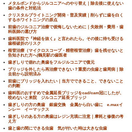
メタルボンドからジルコニアへのやり替え｜除去後に使えない
歯の条件と対処法
クリスタルブライトニング開発・普及実績｜削らずに歯を白く
するホワイトニングの原点
前歯のジルコニア治療で後悔しないために｜失敗例・費用・歯
科医師の選び方
歯科医院で『神経を抜く』と言われたら。その後に待ち受ける
歯根破折のリスク
根管治療（マイクロスコープ・精密根管治療）歯を残せないと
告知された方へ|鶴見駅の歯医者
歯ぎしりで崩れた奥歯をフルジルコニアで復元
ブリッジを外したら再治療できない？重度の虫歯と歯周病｜除
去前から説明済み
前歯にブリッジを入れたい｜当方でできること、できないこと
の判断
歯科医のおすすめで金属延長ブリッジをcad/cam冠にしたが、
咬めないと来院 ジルコニア延長ブリッジ
歯ぎしりの方の奥歯 銀歯交換 金属から白い歯に e.maxイ
ンレー イーマックス
歯ぎしりのある方の奥歯はレジン充填に注意｜摩耗と修復の考
え方
歯と歯の間にできる虫歯 気が付いた時は大きな虫歯