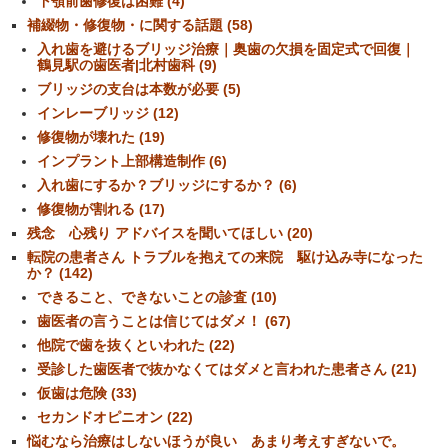
下顎前歯修復は困難 (4)
補綴物・修復物・に関する話題 (58)
入れ歯を避けるブリッジ治療｜奥歯の欠損を固定式で回復｜
鶴見駅の歯医者|北村歯科 (9)
ブリッジの支台は本数が必要 (5)
インレーブリッジ (12)
修復物が壊れた (19)
インプラント上部構造制作 (6)
入れ歯にするか？ブリッジにするか？ (6)
修復物が割れる (17)
残念 心残り アドバイスを聞いてほしい (20)
転院の患者さん トラブルを抱えての来院 駆け込み寺になった
か？ (142)
できること、できないことの診査 (10)
歯医者の言うことは信じてはダメ！ (67)
他院で歯を抜くといわれた (22)
受診した歯医者で抜かなくてはダメと言われた患者さん (21)
仮歯は危険 (33)
セカンドオピニオン (22)
悩むなら治療はしないほうが良い あまり考えすぎないで。