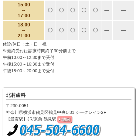
15:00
～
〇
〇
〇
〇
〇
―
―
17:00
18:00
～
〇
〇
〇
〇
〇
―
―
21:00
休診/休日：土・日・祝
※最終受付は診療時間終了30分前まで
午前10:00～12:30まで受付
午後15:00～16:30まで受付
午後18:00～20:00まで受付
北村歯科
〒230-0051
神奈川県横浜市鶴見区鶴見中央1-31 シークレイン2F
【最寄駅】JR/京急 鶴見駅