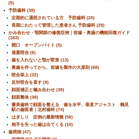
(5)
予防歯科 (39)
定期的に通院されている方 予防歯科 (20)
長期にわたって管理した患者さん 予防歯科 (29)
かみ合わせ・顎関節の修復症例｜前歯・奥歯の機能回復ガイド
(183)
開口 オープンバイト (5)
過蓋咬合 (6)
歯を入れないと顎が変形 (13)
奥歯を作ってから、前歯を製作の大原則 (68)
咬合挙上 (32)
反対咬合を直す (9)
顔面補正と噛み合わせ (39)
顔面整体 (38)
審美歯科で顔面を整える 歯を水平、垂直アジャスト 鶴見
駅の歯医者｜北村歯科 (74)
はぎしり 症例の最新情報 (56)
相手を失った歯は出てくる (10)
歯周病 (47)