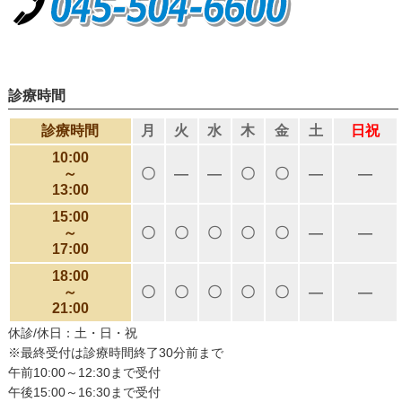
診療時間
診療時間
月
火
水
木
金
土
日祝
10:00
～
〇
―
―
〇
〇
―
―
13:00
15:00
～
〇
〇
〇
〇
〇
―
―
17:00
18:00
～
〇
〇
〇
〇
〇
―
―
21:00
休診/休日：土・日・祝
※最終受付は診療時間終了30分前まで
午前10:00～12:30まで受付
午後15:00～16:30まで受付