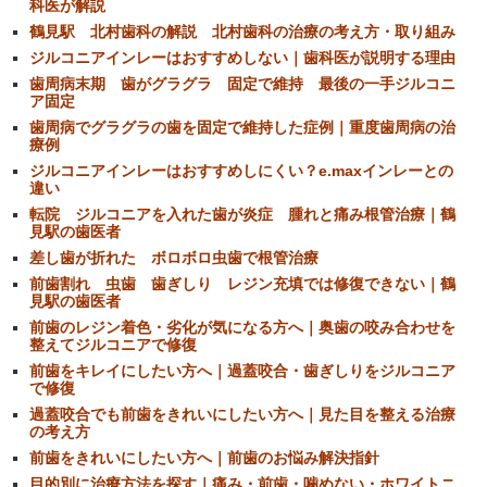
科医が解説
鶴見駅 北村歯科の解説 北村歯科の治療の考え方・取り組み
ジルコニアインレーはおすすめしない｜歯科医が説明する理由
歯周病末期 歯がグラグラ 固定で維持 最後の一手ジルコニ
ア固定
歯周病でグラグラの歯を固定で維持した症例｜重度歯周病の治
療例
ジルコニアインレーはおすすめしにくい？e.maxインレーとの
違い
転院 ジルコニアを入れた歯が炎症 腫れと痛み根管治療｜鶴
見駅の歯医者
差し歯が折れた ボロボロ虫歯で根管治療
前歯割れ 虫歯 歯ぎしり レジン充填では修復できない｜鶴
見駅の歯医者
前歯のレジン着色・劣化が気になる方へ｜奥歯の咬み合わせを
整えてジルコニアで修復
前歯をキレイにしたい方へ｜過蓋咬合・歯ぎしりをジルコニア
で修復
過蓋咬合でも前歯をきれいにしたい方へ｜見た目を整える治療
の考え方
前歯をきれいにしたい方へ｜前歯のお悩み解決指針
目的別に治療方法を探す｜痛み・前歯・噛めない・ホワイトニ