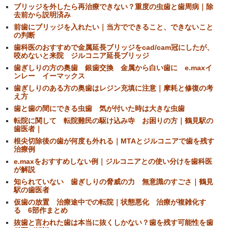
ブリッジを外したら再治療できない？重度の虫歯と歯周病｜除
去前から説明済み
前歯にブリッジを入れたい｜当方でできること、できないこと
の判断
歯科医のおすすめで金属延長ブリッジをcad/cam冠にしたが、
咬めないと来院 ジルコニア延長ブリッジ
歯ぎしりの方の奥歯 銀歯交換 金属から白い歯に e.maxイ
ンレー イーマックス
歯ぎしりのある方の奥歯はレジン充填に注意｜摩耗と修復の考
え方
歯と歯の間にできる虫歯 気が付いた時は大きな虫歯
転院に関して 転院難民の駆け込み寺 お困りの方｜鶴見駅の
歯医者｜
根尖切除後の歯が何度も外れる｜MTAとジルコニアで歯を残す
治療例
e.maxをおすすめしない例｜ジルコニアとの使い分けを歯科医
が解説
知られていない 歯ぎしりの脅威の力 無意識のすごさ｜鶴見
駅の歯医者
仮歯の放置 治療途中での転院｜状態悪化 治療が複雑化す
る 6部作まとめ
抜歯と言われた歯は本当に抜くしかない？歯を残す可能性を歯