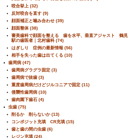
咬合挙上 (32)
反対咬合を直す (9)
顔面補正と噛み合わせ (39)
顔面整体 (38)
審美歯科で顔面を整える 歯を水平、垂直アジャスト 鶴見
駅の歯医者｜北村歯科 (74)
はぎしり 症例の最新情報 (56)
相手を失った歯は出てくる (10)
歯周病 (47)
歯周病グラグラ固定 (3)
歯周病で抜歯 (3)
重度歯周病だけどジルコニアで固定 (11)
侵襲性歯周病 (10)
歯肉園下歯石 (4)
虫歯 (75)
削るか 削らないか (13)
コンポジット充填 CR充填 (15)
歯と歯の間の虫歯 (6)
レジン充填 (24)