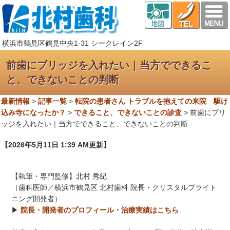
横浜市鶴見区鶴見中央1-31 シークレイン2F
前歯にブリッジを入れたい｜当方でできるこ
と、できないことの判断
最新情報
>
記事一覧
>
転院の患者さん トラブルを抱えての来院 駆け
込み寺になったか？
>
できること、できないことの診査
>
前歯にブリ
ッジを入れたい｜当方でできること、できないことの判断
【2026年5月11日 1:39 AM更新】
【執筆・専門監修】北村 秀紀
（歯科医師／横浜市鶴見区 北村歯科 院長・クリスタルブライト
ニング開発者）
▶
院長・開発者のプロフィール・治療実績はこちら