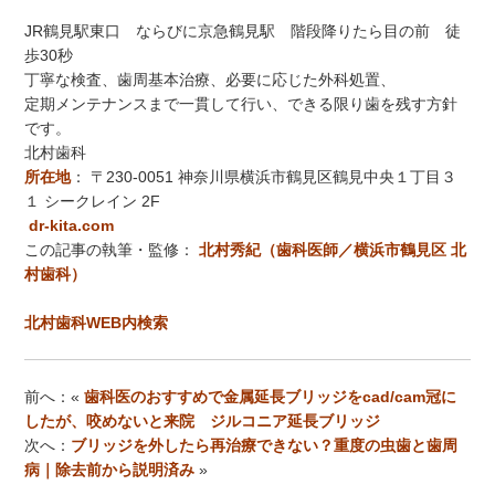
JR鶴見駅東口 ならびに京急鶴見駅 階段降りたら目の前 徒
歩30秒
丁寧な検査、歯周基本治療、必要に応じた外科処置、
定期メンテナンスまで一貫して行い、できる限り歯を残す方針
です。
北村歯科
所在地
：
〒230-0051 神奈川県横浜市鶴見区鶴見中央１丁目３
１ シークレイン 2F
dr-kita.com
この記事の執筆・監修：
北村秀紀（歯科医師／横浜市鶴見区 北
村歯科）
北村歯科WEB内検索
前へ：«
歯科医のおすすめで金属延長ブリッジをcad/cam冠に
したが、咬めないと来院 ジルコニア延長ブリッジ
次へ：
ブリッジを外したら再治療できない？重度の虫歯と歯周
病｜除去前から説明済み
»