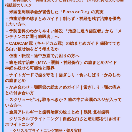
根破折のリスク
米国歯周病学会が警告した「Floss or Die」の真実
虫歯治療の総まとめガイド｜削らず・神経を残す治療を優先
したい方へ
予防歯科のわかりやすい解説 「治療に通う歯医者」から「メ
ンテナンスに通う歯医者」へ
CAD/CAM冠（キャドカム冠）の総まとめガイド 保険ででき
る白い被せ物をどう考えるか
仮歯・転院・途中放置でお困りの方へ
歯を残す治療（MTA・覆髄・神経保存）の総まとめガイド｜
神経を残せる可能性と限界
ナイトガードで歯を守る｜歯ぎしり・食いしばり・かみしめ
の総まとめ
かみ合わせ・顎関節の総まとめガイド｜歯ぎしり・顎の痛み
との付き合い方
スクリューピンは取るべきか？ 歯の中に金属のネジが入って
いる方へ
金属アレルギーと歯科治療の総まとめ｜鶴見 北村歯科
クリスタルブライトニング｜自然な白さと透明感を引き出す
ホワイトニング
クリスルブライトニング開発・普及実績