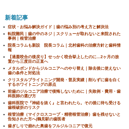
新着記事
症状・お悩み解決ガイド｜歯の悩み別の考え方と解決法
転院難民｜歯の中のネジ｜スクリューが取れないと来院された
事例｜根管治療
院長コラムも新設 院長コラム｜北村歯科の治療方針と歯科情
報
【過蓋咬合の後戻り】せっかく咬合挙上したのに…2ヶ月の放
置から三度目の正直へ
メタルボンドからジルコニアへのやり替え｜除去後に使えない
歯の条件と対処法
クリスタルブライトニング開発・普及実績｜削らずに歯を白く
するホワイトニングの原点
前歯のジルコニア治療で後悔しないために｜失敗例・費用・歯
科医師の選び方
歯科医院で『神経を抜く』と言われたら。その後に待ち受ける
歯根破折のリスク
根管治療（マイクロスコープ・精密根管治療）歯を残せないと
告知された方へ|鶴見駅の歯医者
歯ぎしりで崩れた奥歯をフルジルコニアで復元