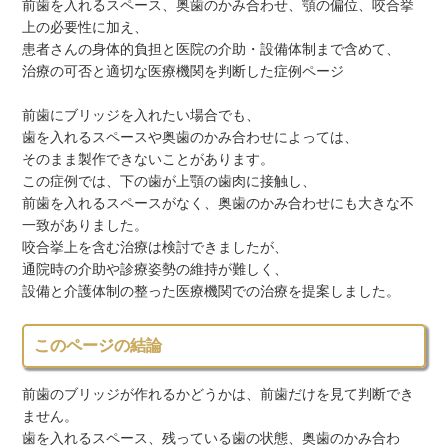
前歯を入れるスペース、奥歯のかみ合わせ、顎の偏位、咬合挙
上の必要性に加え、
患者さんの身体的負担と医院の介助・設備体制まで含めて、
治療の可否と適切な医療機関を判断した症例ページ
前歯にブリッジを入れたい場合でも、
歯を入れるスペースや奥歯のかみ合わせによっては、
そのまま製作できないことがあります。
この症例では、下の歯が上顎の歯肉に接触し、
前歯を入れるスペースがなく、奥歯のかみ合わせにも大きな不
一致がありました。
咬合挙上を含む治療は検討できましたが、
通院時の介助や診療姿勢の維持が難しく、
設備と介護体制の整った医療機関での治療を提案しました。
このページの結論
前歯のブリッジが作れるかどうかは、前歯だけを見て判断でき
ません。
歯を入れるスペース、残っている歯の状態、奥歯のかみ合わ