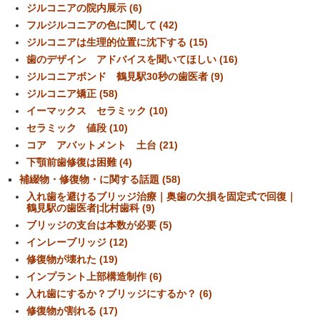
ジルコニアの院内展示 (6)
フルジルコニアの色に関して (42)
ジルコニアは生理的位置に沈下する (15)
歯のデザイン アドバイスを聞いてほしい (16)
ジルコニアボンド 鶴見駅30秒の歯医者 (9)
ジルコニア矯正 (58)
イーマックス セラミック (10)
セラミック 値段 (10)
コア アバットメント 土台 (21)
下顎前歯修復は困難 (4)
補綴物・修復物・に関する話題 (58)
入れ歯を避けるブリッジ治療｜奥歯の欠損を固定式で回復｜
鶴見駅の歯医者|北村歯科 (9)
ブリッジの支台は本数が必要 (5)
インレーブリッジ (12)
修復物が壊れた (19)
インプラント上部構造制作 (6)
入れ歯にするか？ブリッジにするか？ (6)
修復物が割れる (17)