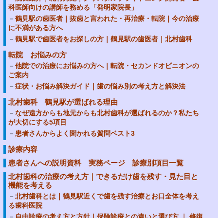
科医師向けの講師を務める「発明家院長」
鶴見駅の歯医者｜抜歯と言われた・再治療・転院｜今の治療
に不満がある方へ
鶴見駅で歯医者をお探しの方｜鶴見駅の歯医者｜北村歯科
転院 お悩みの方
他院での治療にお悩みの方へ｜転院・セカンドオピニオンの
ご案内
症状・お悩み解決ガイド｜歯の悩み別の考え方と解決法
北村歯科 鶴見駅が選ばれる理由
なぜ遠方からも地元からも北村歯科が選ばれるのか？私たち
が大切にする5項目
患者さんからよく聞かれる質問ベスト3
診療内容
患者さんへの説明資料 実務ページ 診療別項目一覧
北村歯科の治療の考え方｜できるだけ歯を残す・見た目と
機能を考える
北村歯科とは｜鶴見駅近くで歯を残す治療とお口全体を考え
る歯科医院
自由診療の考え方と方針｜保険診療との違いと選び方 ｜ 修復