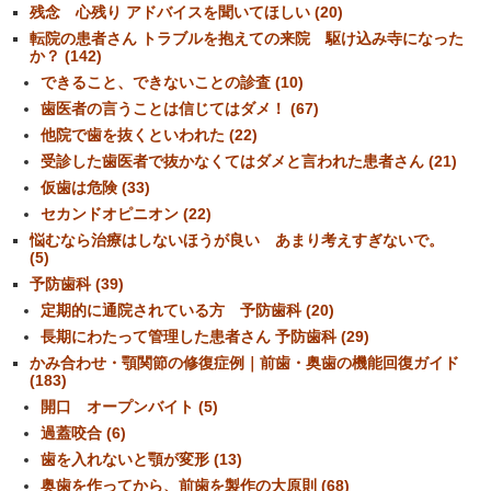
残念 心残り アドバイスを聞いてほしい (20)
転院の患者さん トラブルを抱えての来院 駆け込み寺になった
か？ (142)
できること、できないことの診査 (10)
歯医者の言うことは信じてはダメ！ (67)
他院で歯を抜くといわれた (22)
受診した歯医者で抜かなくてはダメと言われた患者さん (21)
仮歯は危険 (33)
セカンドオピニオン (22)
悩むなら治療はしないほうが良い あまり考えすぎないで。
(5)
予防歯科 (39)
定期的に通院されている方 予防歯科 (20)
長期にわたって管理した患者さん 予防歯科 (29)
かみ合わせ・顎関節の修復症例｜前歯・奥歯の機能回復ガイド
(183)
開口 オープンバイト (5)
過蓋咬合 (6)
歯を入れないと顎が変形 (13)
奥歯を作ってから、前歯を製作の大原則 (68)