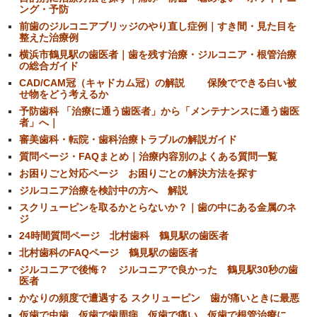
ング・予防
前歯のジルコニアブリッジのやり直し症例｜すき間・見た目を
整えた治療例
横浜市鶴見駅の歯医者｜歯を残す治療・ジルコニア・根管治療
の総合ガイド
CAD/CAM冠（キャドカム冠）の解説 保険でできる白い被
せ物をどう考えるか
予防歯科 「治療に通う歯医者」から「メンテナンスに通う歯医
者」へ｜
審美歯科・転院・歯科治療トラブルの解説ガイド
質問ページ・FAQまとめ｜治療内容別のよくある質問一覧
お困りごと対応ページ お困りごとの解決方法を探す
ジルコニア治療を検討中の方へ 解説
スクリューピンを取るかとらないか？｜歯の中にある金属のネ
ジ
24時間質問ページ 北村歯科 鶴見駅の歯医者
北村歯科のFAQページ 鶴見駅の歯医者
ジルコニアで後悔？ ジルコニアで良かった 鶴見駅30秒の歯
医者
かなりの頻度で遭遇する スクリューピン 歯が痛いときに最悪
仮歯で虫歯 仮歯で歯周病 仮歯で痛い 仮歯で根管治療に