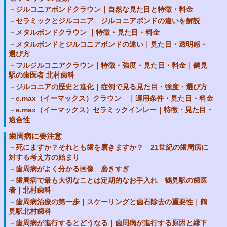
ジルコニアボンドクラウン｜自然な見た目と特徴・料金
セラミックとジルコニア ジルコニアボンドの違いを解説
メタルボンドクラウン ｜特徴・見た目・料金
メタルボンドとジルコニアボンドの違い｜見た目・透明感・
選び方
フルジルコニアクラウン｜特徴・強度・見た目・料金｜鶴見
駅の歯医者 北村歯科
ジルコニアの歴史と進化｜症例で見る見た目・強度・選び方
e.max（イーマックス）クラウン ｜適用条件・見た目・料金
e.max（イーマックス）セラミックインレー｜特徴・見た目・
適合性
歯周病に要注意
死にますか？それとも歯を磨きますか？ 21世紀の歯周病に
対する考え方の始まり
歯周病がよく分かる画像 磨きすぎ
歯周病で最も大切なことは定期的なお手入れ 鶴見駅の歯医
者｜北村歯科
歯周病治療の第一歩｜スケーリングと歯石除去の重要性｜鶴
見駅北村歯科
歯周病が進行するとどうなる｜歯周病が進行する原因と縁下