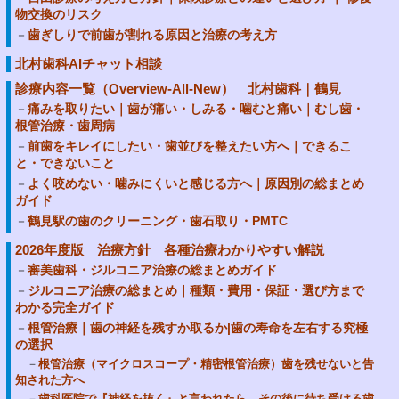
物交換のリスク
歯ぎしりで前歯が割れる原因と治療の考え方
北村歯科AIチャット相談
診療内容一覧（Overview-All-New） 北村歯科｜鶴見
痛みを取りたい｜歯が痛い・しみる・噛むと痛い｜むし歯・
根管治療・歯周病
前歯をキレイにしたい・歯並びを整えたい方へ｜できるこ
と・できないこと
よく咬めない・噛みにくいと感じる方へ｜原因別の総まとめ
ガイド
鶴見駅の歯のクリーニング・歯石取り・PMTC
2026年度版 治療方針 各種治療わかりやすい解説
審美歯科・ジルコニア治療の総まとめガイド
ジルコニア治療の総まとめ｜種類・費用・保証・選び方まで
わかる完全ガイド
根管治療｜歯の神経を残すか取るか|歯の寿命を左右する究極
の選択
根管治療（マイクロスコープ・精密根管治療）歯を残せないと告
知された方へ
歯科医院で『神経を抜く』と言われたら。その後に待ち受ける歯