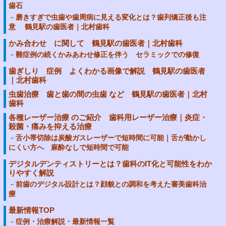
歯石
磨きすぎで虫歯や歯周病に見える変化とは？歯列矯正後も注
意 鶴見駅の歯医者｜北村歯科
かみ合わせ に関して 鶴見駅の歯医者｜北村歯科
難症例の続くかみあわせ修正を伴う セラミックでの修復
歯ぎしり 症例 よくわかる画像で解説 鶴見駅の歯医者
｜北村歯科
虫歯治療 歯と歯の間の虫歯 など 鶴見駅の歯医者｜北村
歯科
各種レーザー治療 のご紹介 歯科用レーザー治療｜炎症・
殺菌・痛みを抑える治療
舌小帯切除は炭酸ガスレーザーで短時間に可能｜舌が動かし
にくい方へ 麻酔なしで短時間で可能
デジタルデンティストリーとは？歯科のIT化と可能性をわか
りやすく解説
前歯のデジタル設計とは？顔貌との調和を考えた審美歯科治
療
最新情報TOP
症例・治療解説・最新情報一覧