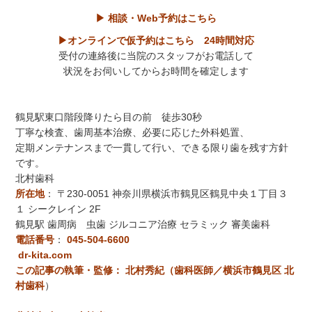
▶ 相談・Web予約はこちら
▶オンラインで仮予約はこちら 24時間対応
受付の連絡後に当院のスタッフがお電話して
状況をお伺いしてからお時間を確定します
鶴見駅東口階段降りたら目の前 徒歩30秒
丁寧な検査、歯周基本治療、必要に応じた外科処置、
定期メンテナンスまで一貫して行い、できる限り歯を残す方針
です。
北村歯科
所在地
：
〒230-0051 神奈川県横浜市鶴見区鶴見中央１丁目３
１ シークレイン 2F
鶴見駅 歯周病 虫歯 ジルコニア治療 セラミック 審美歯科
電話番号
：
045-504-6600
dr-kita.com
この記事の執筆・監修： 北村秀紀（歯科医師／横浜市鶴見区 北
村歯科
）