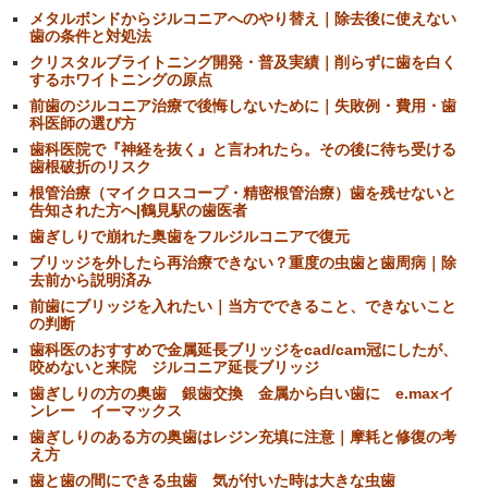
メタルボンドからジルコニアへのやり替え｜除去後に使えない
歯の条件と対処法
クリスタルブライトニング開発・普及実績｜削らずに歯を白く
するホワイトニングの原点
前歯のジルコニア治療で後悔しないために｜失敗例・費用・歯
科医師の選び方
歯科医院で『神経を抜く』と言われたら。その後に待ち受ける
歯根破折のリスク
根管治療（マイクロスコープ・精密根管治療）歯を残せないと
告知された方へ|鶴見駅の歯医者
歯ぎしりで崩れた奥歯をフルジルコニアで復元
ブリッジを外したら再治療できない？重度の虫歯と歯周病｜除
去前から説明済み
前歯にブリッジを入れたい｜当方でできること、できないこと
の判断
歯科医のおすすめで金属延長ブリッジをcad/cam冠にしたが、
咬めないと来院 ジルコニア延長ブリッジ
歯ぎしりの方の奥歯 銀歯交換 金属から白い歯に e.maxイ
ンレー イーマックス
歯ぎしりのある方の奥歯はレジン充填に注意｜摩耗と修復の考
え方
歯と歯の間にできる虫歯 気が付いた時は大きな虫歯