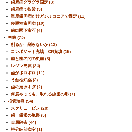
歯周病グラグラ固定 (3)
歯周病で抜歯 (3)
重度歯周病だけどジルコニアで固定 (11)
侵襲性歯周病 (10)
歯肉園下歯石 (4)
虫歯 (75)
削るか 削らないか (13)
コンポジット充填 CR充填 (15)
歯と歯の間の虫歯 (6)
レジン充填 (24)
歯がボロボロ (11)
う蝕検知薬 (2)
歯の磨きすぎ (2)
何度やっても、取れる虫歯の形 (7)
根管治療 (94)
スクリューピン (20)
歯 歯根の亀裂 (5)
金属除去 (44)
根分岐部病変 (1)