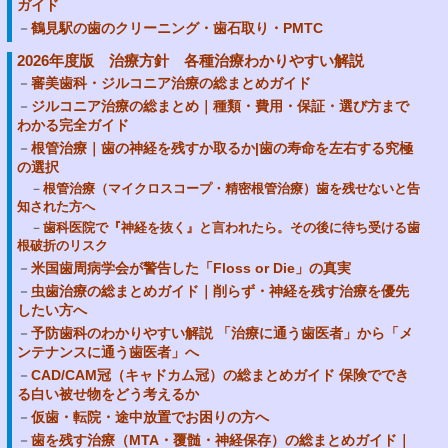
ガイド
鶴見駅の歯のクリーニング・歯石取り・PMTC
2026年度版 治療方針 各種治療わかりやすい解説
審美歯科・ジルコニア治療の総まとめガイド
ジルコニア治療の総まとめ｜種類・費用・保証・選び方まで
わかる完全ガイド
根管治療｜歯の神経を残すか取るか|歯の寿命を左右する究極
の選択
根管治療（マイクロスコープ・精密根管治療）歯を残せないと告
知された方へ
歯科医院で『神経を抜く』と言われたら。その後に待ち受ける歯
根破折のリスク
米国歯周病学会が警告した「Floss or Die」の真実
虫歯治療の総まとめガイド｜削らず・神経を残す治療を優先
したい方へ
予防歯科のわかりやすい解説 「治療に通う歯医者」から「メ
ンテナンスに通う歯医者」へ
CAD/CAM冠（キャドカム冠）の総まとめガイド 保険ででき
る白い被せ物をどう考えるか
仮歯・転院・途中放置でお困りの方へ
歯を残す治療（MTA・覆髄・神経保存）の総まとめガイド｜