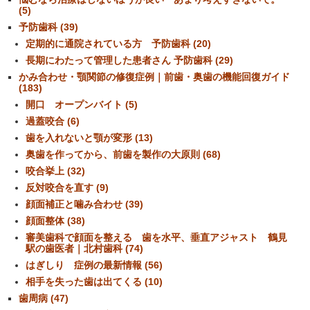
(5)
予防歯科 (39)
定期的に通院されている方 予防歯科 (20)
長期にわたって管理した患者さん 予防歯科 (29)
かみ合わせ・顎関節の修復症例｜前歯・奥歯の機能回復ガイド
(183)
開口 オープンバイト (5)
過蓋咬合 (6)
歯を入れないと顎が変形 (13)
奥歯を作ってから、前歯を製作の大原則 (68)
咬合挙上 (32)
反対咬合を直す (9)
顔面補正と噛み合わせ (39)
顔面整体 (38)
審美歯科で顔面を整える 歯を水平、垂直アジャスト 鶴見
駅の歯医者｜北村歯科 (74)
はぎしり 症例の最新情報 (56)
相手を失った歯は出てくる (10)
歯周病 (47)