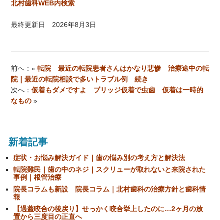
北村歯科WEB内検索
最終更新日 2026年8月3日
前へ：«
転院 最近の転院患者さんはかなり悲惨 治療途中の転
院｜最近の転院相談で多いトラブル例 続き
次へ：
仮着もダメですよ ブリッジ仮着で虫歯 仮着は一時的
なもの
»
新着記事
症状・お悩み解決ガイド｜歯の悩み別の考え方と解決法
転院難民｜歯の中のネジ｜スクリューが取れないと来院された
事例｜根管治療
院長コラムも新設 院長コラム｜北村歯科の治療方針と歯科情
報
【過蓋咬合の後戻り】せっかく咬合挙上したのに…2ヶ月の放
置から三度目の正直へ