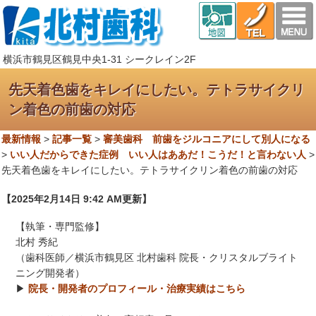
横浜市鶴見区鶴見中央1-31 シークレイン2F
先天着色歯をキレイにしたい。テトラサイクリ
ン着色の前歯の対応
最新情報
>
記事一覧
>
審美歯科 前歯をジルコニアにして別人になる
>
いい人だからできた症例 いい人はああだ！こうだ！と言わない人
>
先天着色歯をキレイにしたい。テトラサイクリン着色の前歯の対応
【2025年2月14日 9:42 AM更新】
【執筆・専門監修】
北村 秀紀
（歯科医師／横浜市鶴見区 北村歯科 院長・クリスタルブライト
ニング開発者）
▶
院長・開発者のプロフィール・治療実績はこちら