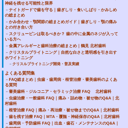
神経を残せる可能性と限界
ナイトガードで歯を守る｜歯ぎしり・食いしばり・かみしめ
の総まとめ
かみ合わせ・顎関節の総まとめガイド｜歯ぎしり・顎の痛み
との付き合い方
スクリューピンは取るべきか？ 歯の中に金属のネジが入って
いる方へ
金属アレルギーと歯科治療の総まとめ｜鶴見 北村歯科
クリスタルブライトニング｜自然な白さと透明感を引き出す
ホワイトニング
クリスルブライトニング開発・普及実績
よくある質問集
FAQ総まとめ｜虫歯・歯周病・根管治療・審美歯科のよくあ
る質問
審美歯科・ジルコニア・セラミック治療 FAQ 北村歯科
虫歯治療・一般歯科 FAQ｜痛み・詰め物・被せ物のQ&A｜北
村歯科
根管治療 FAQ｜痛み・再治療・被せ物までのQ&A｜北村歯科
歯を残す治療 FAQ｜MTA・覆髄・神経保存のQ&A｜北村歯科
歯周病・予防歯科 FAQ｜出血・歯石・メンテナンスのQ&A｜