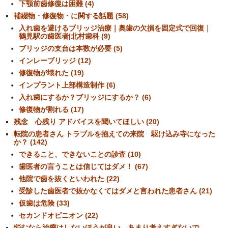
下顎前歯修復は困難 (4)
補綴物・修復物・に関する話題 (58)
入れ歯を避けるブリッジ治療｜奥歯の欠損を固定式で回復｜
鶴見駅の歯医者|北村歯科 (9)
ブリッジの支台は本数が必要 (5)
インレーブリッジ (12)
修復物が壊れた (19)
インプラント上部構造制作 (6)
入れ歯にするか？ブリッジにするか？ (6)
修復物が割れる (17)
残念 心残り アドバイスを聞いてほしい (20)
転院の患者さん トラブルを抱えての来院 駆け込み寺になった
か？ (142)
できること、できないことの診査 (10)
歯医者の言うことは信じてはダメ！ (67)
他院で歯を抜くといわれた (22)
受診した歯医者で抜かなくてはダメと言われた患者さん (21)
仮歯は危険 (33)
セカンドオピニオン (22)
悩むなら治療はしないほうが良い あまり考えすぎないで。