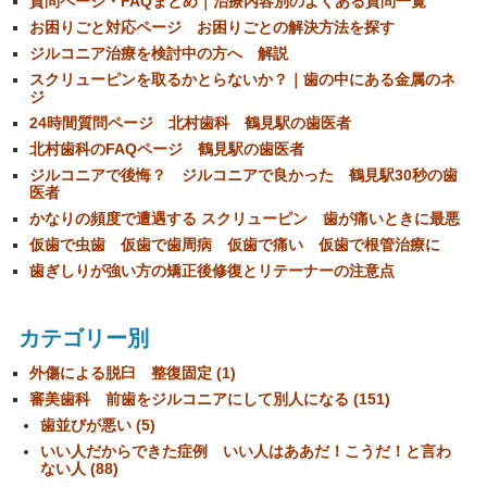
質問ページ・FAQまとめ｜治療内容別のよくある質問一覧
お困りごと対応ページ お困りごとの解決方法を探す
ジルコニア治療を検討中の方へ 解説
スクリューピンを取るかとらないか？｜歯の中にある金属のネ
ジ
24時間質問ページ 北村歯科 鶴見駅の歯医者
北村歯科のFAQページ 鶴見駅の歯医者
ジルコニアで後悔？ ジルコニアで良かった 鶴見駅30秒の歯
医者
かなりの頻度で遭遇する スクリューピン 歯が痛いときに最悪
仮歯で虫歯 仮歯で歯周病 仮歯で痛い 仮歯で根管治療に
歯ぎしりが強い方の矯正後修復とリテーナーの注意点
カテゴリー別
外傷による脱臼 整復固定 (1)
審美歯科 前歯をジルコニアにして別人になる (151)
歯並びが悪い (5)
いい人だからできた症例 いい人はああだ！こうだ！と言わ
ない人 (88)