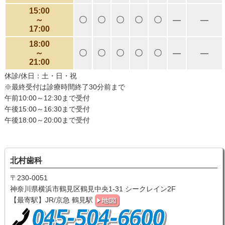
15:00
～
〇
〇
〇
〇
〇
―
―
17:00
18:00
～
〇
〇
〇
〇
〇
―
―
21:00
休診/休日：土・日・祝
※最終受付は診療時間終了30分前まで
午前10:00～12:30まで受付
午後15:00～16:30まで受付
午後18:00～20:00まで受付
北村歯科
〒230-0051
神奈川県横浜市鶴見区鶴見中央1-31 シークレイン2F
【最寄駅】JR/京急 鶴見駅