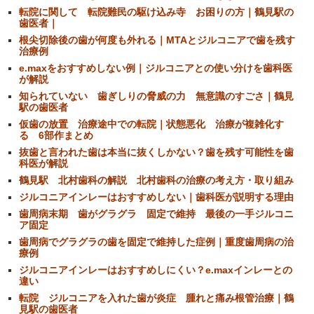
転院に関して 転院難民の駆け込み寺 お困りの方｜鶴見駅の
歯医者｜
根尖切除後の歯が何度も外れる｜MTAとジルコニアで歯を残す
治療例
e.maxをおすすめしない例｜ジルコニアとの使い分けを歯科医
が解説
知られていない 歯ぎしりの脅威の力 無意識のすごさ｜鶴見
駅の歯医者
仮歯の放置 治療途中での転院｜状態悪化 治療が複雑化す
る 6部作まとめ
抜歯と言われた歯は本当に抜くしかない？歯を残す可能性を歯
科医が解説
鶴見駅 北村歯科の解説 北村歯科の治療の考え方・取り組み
ジルコニアインレーはおすすめしない｜歯科医が説明する理由
歯周病末期 歯がグラグラ 固定で維持 最後の一手ジルコニ
ア固定
歯周病でグラグラの歯を固定で維持した症例｜重度歯周病の治
療例
ジルコニアインレーはおすすめしにくい？e.maxインレーとの
違い
転院 ジルコニアを入れた歯が炎症 腫れと痛み根管治療｜鶴
見駅の歯医者