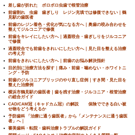
差し歯が折れた ボロボロ虫歯で根管治療
前歯割れ 虫歯 歯ぎしり レジン充填では修復できない｜鶴
見駅の歯医者
前歯のレジン着色・劣化が気になる方へ｜奥歯の咬み合わせを
整えてジルコニアで修復
前歯をキレイにしたい方へ｜過蓋咬合・歯ぎしりをジルコニア
で修復
過蓋咬合でも前歯をきれいにしたい方へ｜見た目を整える治療
の考え方
前歯をきれいにしたい方へ｜前歯のお悩み解決指針
目的別に治療方法を探す｜痛み・前歯・噛めない・ホワイトニ
ング・予防
前歯のジルコニアブリッジのやり直し症例｜すき間・見た目を
整えた治療例
横浜市鶴見駅の歯医者｜歯を残す治療・ジルコニア・根管治療
の総合ガイド
CAD/CAM冠（キャドカム冠）の解説 保険でできる白い被
せ物をどう考えるか
予防歯科 「治療に通う歯医者」から「メンテナンスに通う歯医
者」へ｜
審美歯科・転院・歯科治療トラブルの解説ガイド