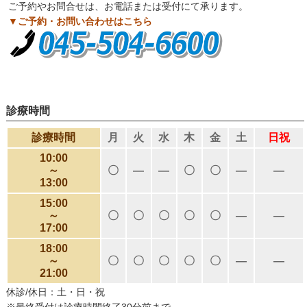
ご予約やお問合せは、お電話または受付にて承ります。
▼ご予約・お問い合わせはこちら
診療時間
診療時間
月
火
水
木
金
土
日祝
10:00
～
〇
―
―
〇
〇
―
―
13:00
15:00
～
〇
〇
〇
〇
〇
―
―
17:00
18:00
～
〇
〇
〇
〇
〇
―
―
21:00
休診/休日：土・日・祝