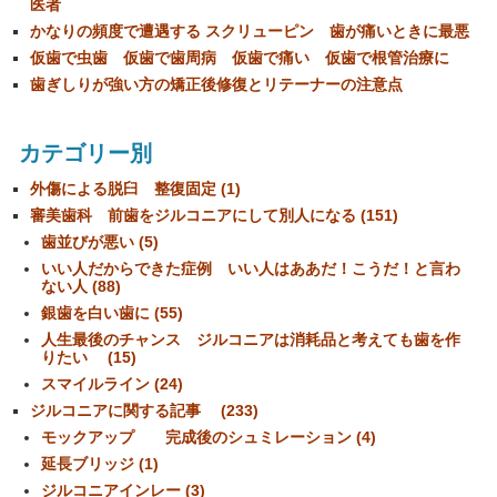
医者
かなりの頻度で遭遇する スクリューピン 歯が痛いときに最悪
仮歯で虫歯 仮歯で歯周病 仮歯で痛い 仮歯で根管治療に
歯ぎしりが強い方の矯正後修復とリテーナーの注意点
カテゴリー別
外傷による脱臼 整復固定 (1)
審美歯科 前歯をジルコニアにして別人になる (151)
歯並びが悪い (5)
いい人だからできた症例 いい人はああだ！こうだ！と言わ
ない人 (88)
銀歯を白い歯に (55)
人生最後のチャンス ジルコニアは消耗品と考えても歯を作
りたい (15)
スマイルライン (24)
ジルコニアに関する記事 (233)
モックアップ 完成後のシュミレーション (4)
延長ブリッジ (1)
ジルコニアインレー (3)