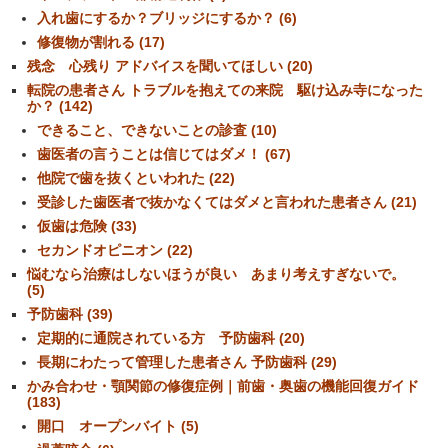
入れ歯にするか？ブリッジにするか？ (6)
修復物が割れる (17)
残念 心残り アドバイスを聞いてほしい (20)
転院の患者さん トラブルを抱えての来院 駆け込み寺になった
か？ (142)
できること、できないことの診査 (10)
歯医者の言うことは信じてはダメ！ (67)
他院で歯を抜くといわれた (22)
受診した歯医者で抜かなくてはダメと言われた患者さん (21)
仮歯は危険 (33)
セカンドオピニオン (22)
悩むなら治療はしないほうが良い あまり考えすぎないで。
(5)
予防歯科 (39)
定期的に通院されている方 予防歯科 (20)
長期にわたって管理した患者さん 予防歯科 (29)
かみ合わせ・顎関節の修復症例｜前歯・奥歯の機能回復ガイド
(183)
開口 オープンバイト (5)