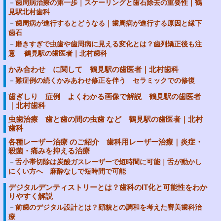
歯周病治療の第一歩｜スケーリングと歯石除去の重要性｜鶴
見駅北村歯科
歯周病が進行するとどうなる｜歯周病が進行する原因と縁下
歯石
磨きすぎで虫歯や歯周病に見える変化とは？歯列矯正後も注
意 鶴見駅の歯医者｜北村歯科
かみ合わせ に関して 鶴見駅の歯医者｜北村歯科
難症例の続くかみあわせ修正を伴う セラミックでの修復
歯ぎしり 症例 よくわかる画像で解説 鶴見駅の歯医者
｜北村歯科
虫歯治療 歯と歯の間の虫歯 など 鶴見駅の歯医者｜北村
歯科
各種レーザー治療 のご紹介 歯科用レーザー治療｜炎症・
殺菌・痛みを抑える治療
舌小帯切除は炭酸ガスレーザーで短時間に可能｜舌が動かし
にくい方へ 麻酔なしで短時間で可能
デジタルデンティストリーとは？歯科のIT化と可能性をわか
りやすく解説
前歯のデジタル設計とは？顔貌との調和を考えた審美歯科治
療