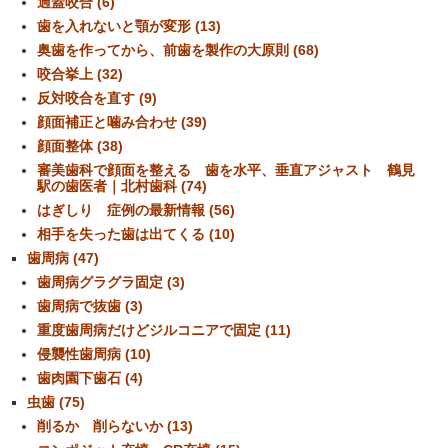
過蓋咬合 (6)
歯を入れないと顎が変形 (13)
奥歯を作ってから、前歯を製作の大原則 (68)
咬合挙上 (32)
反対咬合を直す (9)
顔面補正と噛み合わせ (39)
顔面整体 (38)
審美歯科で顔面を整える 歯を水平、垂直アジャスト 鶴見
駅の歯医者｜北村歯科 (74)
はぎしり 症例の最新情報 (56)
相手を失った歯は出てくる (10)
歯周病 (47)
歯周病グラグラ固定 (3)
歯周病で抜歯 (3)
重度歯周病だけどジルコニアで固定 (11)
侵襲性歯周病 (10)
歯肉園下歯石 (4)
虫歯 (75)
削るか 削らないか (13)