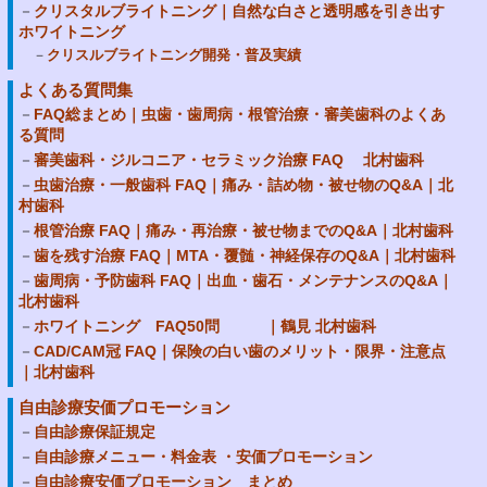
クリスタルブライトニング｜自然な白さと透明感を引き出す
ホワイトニング
クリスルブライトニング開発・普及実績
よくある質問集
FAQ総まとめ｜虫歯・歯周病・根管治療・審美歯科のよくあ
る質問
審美歯科・ジルコニア・セラミック治療 FAQ 北村歯科
虫歯治療・一般歯科 FAQ｜痛み・詰め物・被せ物のQ&A｜北
村歯科
根管治療 FAQ｜痛み・再治療・被せ物までのQ&A｜北村歯科
歯を残す治療 FAQ｜MTA・覆髄・神経保存のQ&A｜北村歯科
歯周病・予防歯科 FAQ｜出血・歯石・メンテナンスのQ&A｜
北村歯科
ホワイトニング FAQ50問 ｜鶴見 北村歯科
CAD/CAM冠 FAQ｜保険の白い歯のメリット・限界・注意点
｜北村歯科
自由診療安価プロモーション
自由診療保証規定
自由診療メニュー・料金表 ・安価プロモーション
自由診療安価プロモーション まとめ