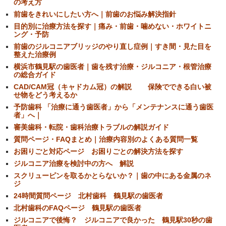
の考え方
前歯をきれいにしたい方へ｜前歯のお悩み解決指針
目的別に治療方法を探す｜痛み・前歯・噛めない・ホワイトニ
ング・予防
前歯のジルコニアブリッジのやり直し症例｜すき間・見た目を
整えた治療例
横浜市鶴見駅の歯医者｜歯を残す治療・ジルコニア・根管治療
の総合ガイド
CAD/CAM冠（キャドカム冠）の解説 保険でできる白い被
せ物をどう考えるか
予防歯科 「治療に通う歯医者」から「メンテナンスに通う歯医
者」へ｜
審美歯科・転院・歯科治療トラブルの解説ガイド
質問ページ・FAQまとめ｜治療内容別のよくある質問一覧
お困りごと対応ページ お困りごとの解決方法を探す
ジルコニア治療を検討中の方へ 解説
スクリューピンを取るかとらないか？｜歯の中にある金属のネ
ジ
24時間質問ページ 北村歯科 鶴見駅の歯医者
北村歯科のFAQページ 鶴見駅の歯医者
ジルコニアで後悔？ ジルコニアで良かった 鶴見駅30秒の歯