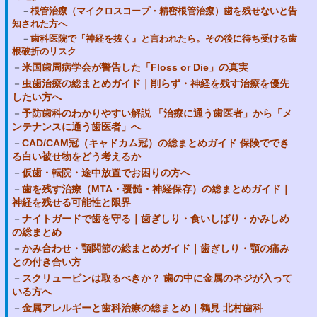
根管治療（マイクロスコープ・精密根管治療）歯を残せないと告
知された方へ
歯科医院で『神経を抜く』と言われたら。その後に待ち受ける歯
根破折のリスク
米国歯周病学会が警告した「Floss or Die」の真実
虫歯治療の総まとめガイド｜削らず・神経を残す治療を優先
したい方へ
予防歯科のわかりやすい解説 「治療に通う歯医者」から「メ
ンテナンスに通う歯医者」へ
CAD/CAM冠（キャドカム冠）の総まとめガイド 保険ででき
る白い被せ物をどう考えるか
仮歯・転院・途中放置でお困りの方へ
歯を残す治療（MTA・覆髄・神経保存）の総まとめガイド｜
神経を残せる可能性と限界
ナイトガードで歯を守る｜歯ぎしり・食いしばり・かみしめ
の総まとめ
かみ合わせ・顎関節の総まとめガイド｜歯ぎしり・顎の痛み
との付き合い方
スクリューピンは取るべきか？ 歯の中に金属のネジが入って
いる方へ
金属アレルギーと歯科治療の総まとめ｜鶴見 北村歯科