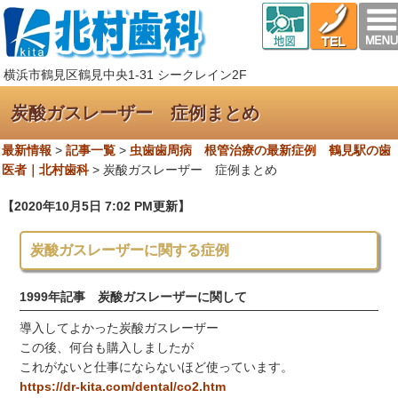
横浜市鶴見区鶴見中央1-31 シークレイン2F
炭酸ガスレーザー 症例まとめ
最新情報
>
記事一覧
>
虫歯歯周病 根管治療の最新症例 鶴見駅の歯
医者｜北村歯科
>
炭酸ガスレーザー 症例まとめ
【2020年10月5日 7:02 PM更新】
炭酸ガスレーザーに関する症例
1999年記事 炭酸ガスレーザーに関して
導入してよかった炭酸ガスレーザー
この後、何台も購入しましたが
これがないと仕事にならないほど使っています。
https://dr-kita.com/dental/co2.htm