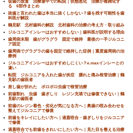
仮歯の放置 治療途中での転院｜状態悪化 治療が複雑化す
る 6部作まとめ
抜歯と言われた歯は本当に抜くしかない？歯を残す可能性を歯
科医が解説
鶴見駅 北村歯科の解説 北村歯科の治療の考え方・取り組み
ジルコニアインレーはおすすめしない｜歯科医が説明する理由
歯周病末期 歯がグラグラ 固定で維持 最後の一手ジルコニ
ア固定
歯周病でグラグラの歯を固定で維持した症例｜重度歯周病の治
療例
ジルコニアインレーはおすすめしにくい？e.maxインレーとの
違い
転院 ジルコニアを入れた歯が炎症 腫れと痛み根管治療｜鶴
見駅の歯医者
差し歯が折れた ボロボロ虫歯で根管治療
前歯割れ 虫歯 歯ぎしり レジン充填では修復できない｜鶴
見駅の歯医者
前歯のレジン着色・劣化が気になる方へ｜奥歯の咬み合わせを
整えてジルコニアで修復
前歯をキレイにしたい方へ｜過蓋咬合・歯ぎしりをジルコニア
で修復
過蓋咬合でも前歯をきれいにしたい方へ｜見た目を整える治療