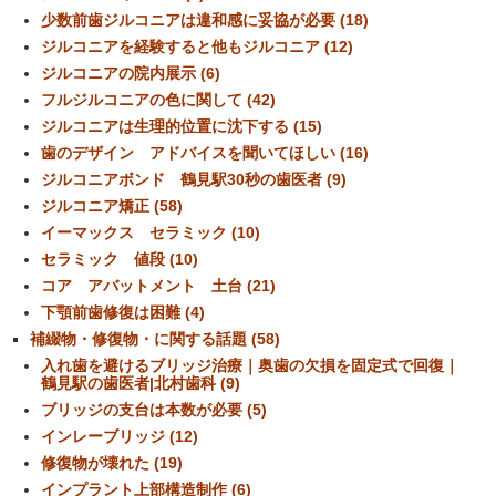
少数前歯ジルコニアは違和感に妥協が必要 (18)
ジルコニアを経験すると他もジルコニア (12)
ジルコニアの院内展示 (6)
フルジルコニアの色に関して (42)
ジルコニアは生理的位置に沈下する (15)
歯のデザイン アドバイスを聞いてほしい (16)
ジルコニアボンド 鶴見駅30秒の歯医者 (9)
ジルコニア矯正 (58)
イーマックス セラミック (10)
セラミック 値段 (10)
コア アバットメント 土台 (21)
下顎前歯修復は困難 (4)
補綴物・修復物・に関する話題 (58)
入れ歯を避けるブリッジ治療｜奥歯の欠損を固定式で回復｜
鶴見駅の歯医者|北村歯科 (9)
ブリッジの支台は本数が必要 (5)
インレーブリッジ (12)
修復物が壊れた (19)
インプラント上部構造制作 (6)