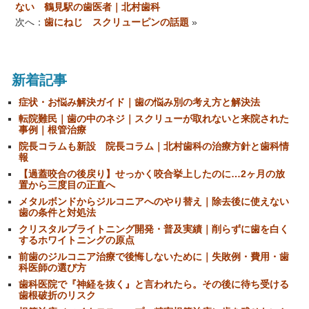
ない 鶴見駅の歯医者｜北村歯科
次へ：
歯にねじ スクリューピンの話題
»
新着記事
症状・お悩み解決ガイド｜歯の悩み別の考え方と解決法
転院難民｜歯の中のネジ｜スクリューが取れないと来院された
事例｜根管治療
院長コラムも新設 院長コラム｜北村歯科の治療方針と歯科情
報
【過蓋咬合の後戻り】せっかく咬合挙上したのに…2ヶ月の放
置から三度目の正直へ
メタルボンドからジルコニアへのやり替え｜除去後に使えない
歯の条件と対処法
クリスタルブライトニング開発・普及実績｜削らずに歯を白く
するホワイトニングの原点
前歯のジルコニア治療で後悔しないために｜失敗例・費用・歯
科医師の選び方
歯科医院で『神経を抜く』と言われたら。その後に待ち受ける
歯根破折のリスク