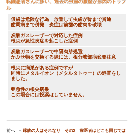
転院患者さんに多い、過去の虫歯の履歴が原因のトラブ
ル
仮歯は危険な行為 放置して虫歯が骨まで貫通
歯周病まで併発 炎症は前歯の歯肉を破壊
炭酸ガスレーザーで対応した症例
根尖が急性炎症を起こした症例
炭酸ガスレーザーで中隔肉芽処置
かぶせ物を交換する際には、根分岐部病変要注意
根尖に病巣がある症例ですが
同時にメタルイオン（メタルタトゥー）の処置をし
ました。
亜急性の根尖病巣
この場合には投薬はしていません。
前へ：«
縁故の人はそれなり その2 歯医者はどこも同じでは