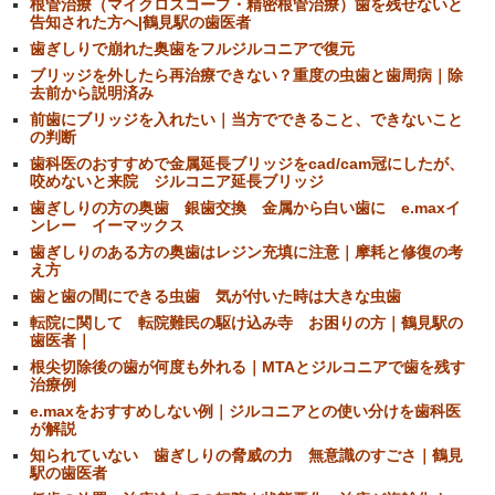
根管治療（マイクロスコープ・精密根管治療）歯を残せないと
告知された方へ|鶴見駅の歯医者
歯ぎしりで崩れた奥歯をフルジルコニアで復元
ブリッジを外したら再治療できない？重度の虫歯と歯周病｜除
去前から説明済み
前歯にブリッジを入れたい｜当方でできること、できないこと
の判断
歯科医のおすすめで金属延長ブリッジをcad/cam冠にしたが、
咬めないと来院 ジルコニア延長ブリッジ
歯ぎしりの方の奥歯 銀歯交換 金属から白い歯に e.maxイ
ンレー イーマックス
歯ぎしりのある方の奥歯はレジン充填に注意｜摩耗と修復の考
え方
歯と歯の間にできる虫歯 気が付いた時は大きな虫歯
転院に関して 転院難民の駆け込み寺 お困りの方｜鶴見駅の
歯医者｜
根尖切除後の歯が何度も外れる｜MTAとジルコニアで歯を残す
治療例
e.maxをおすすめしない例｜ジルコニアとの使い分けを歯科医
が解説
知られていない 歯ぎしりの脅威の力 無意識のすごさ｜鶴見
駅の歯医者