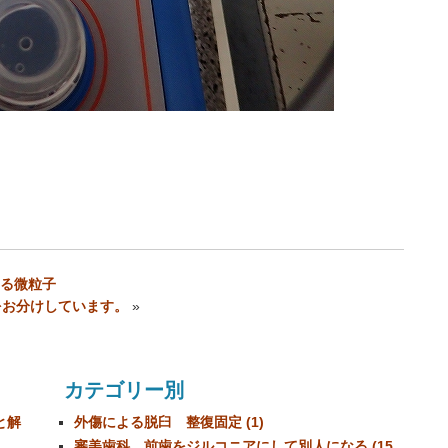
る微粒子
をお分けしています。
»
カテゴリー別
と解
外傷による脱臼 整復固定 (1)
審美歯科 前歯をジルコニアにして別人になる (15