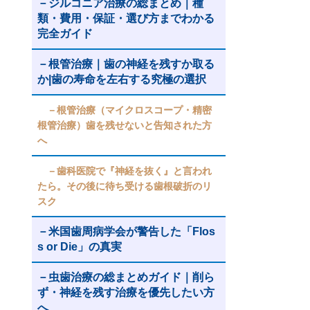
ジルコニア治療の総まとめ｜種
類・費用・保証・選び方までわかる
完全ガイド
根管治療｜歯の神経を残すか取る
か|歯の寿命を左右する究極の選択
根管治療（マイクロスコープ・精密
根管治療）歯を残せないと告知された方
へ
歯科医院で『神経を抜く』と言われ
たら。その後に待ち受ける歯根破折のリ
スク
米国歯周病学会が警告した「Flos
s or Die」の真実
虫歯治療の総まとめガイド｜削ら
ず・神経を残す治療を優先したい方
へ