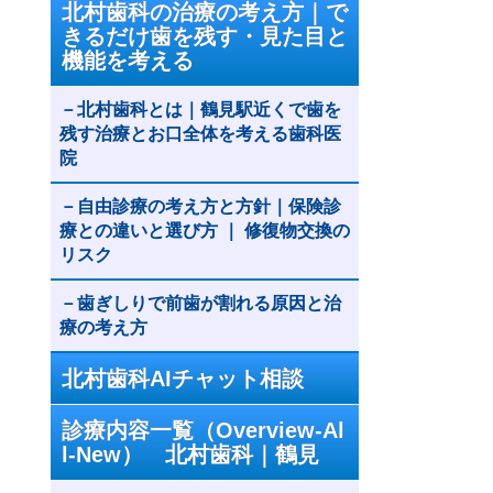
北村歯科の治療の考え方｜で
きるだけ歯を残す・見た目と
機能を考える
北村歯科とは｜鶴見駅近くで歯を
残す治療とお口全体を考える歯科医
院
自由診療の考え方と方針｜保険診
療との違いと選び方 ｜ 修復物交換の
リスク
歯ぎしりで前歯が割れる原因と治
療の考え方
北村歯科AIチャット相談
診療内容一覧（Overview-Al
l-New） 北村歯科｜鶴見