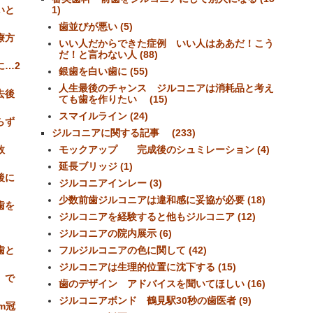
いと
1)
歯並びが悪い (5)
療方
いい人だからできた症例 いい人はああだ！こう
だ！と言わない人 (88)
に…2
銀歯を白い歯に (55)
人生最後のチャンス ジルコニアは消耗品と考え
去後
ても歯を作りたい (15)
スマイルライン (24)
らず
ジルコニアに関する記事 (233)
敗
モックアップ 完成後のシュミレーション (4)
延長ブリッジ (1)
後に
ジルコニアインレー (3)
少数前歯ジルコニアは違和感に妥協が必要 (18)
歯を
ジルコニアを経験すると他もジルコニア (12)
ジルコニアの院内展示 (6)
歯と
フルジルコニアの色に関して (42)
ジルコニアは生理的位置に沈下する (15)
、で
歯のデザイン アドバイスを聞いてほしい (16)
ジルコニアボンド 鶴見駅30秒の歯医者 (9)
m冠