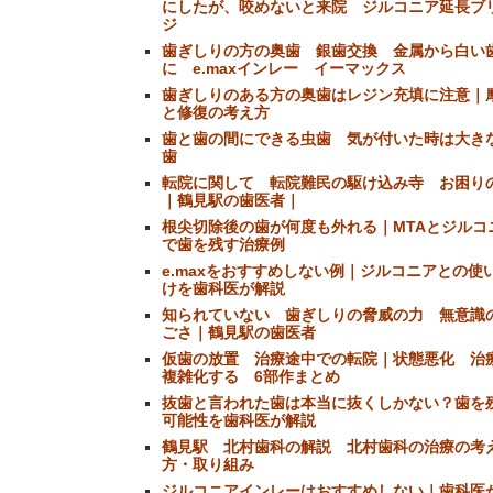
にしたが、咬めないと来院 ジルコニア延長ブ
ジ
歯ぎしりの方の奥歯 銀歯交換 金属から白い
に e.maxインレー イーマックス
歯ぎしりのある方の奥歯はレジン充填に注意｜
と修復の考え方
歯と歯の間にできる虫歯 気が付いた時は大き
歯
転院に関して 転院難民の駆け込み寺 お困り
｜鶴見駅の歯医者｜
根尖切除後の歯が何度も外れる｜MTAとジルコ
で歯を残す治療例
e.maxをおすすめしない例｜ジルコニアとの使
けを歯科医が解説
知られていない 歯ぎしりの脅威の力 無意識
ごさ｜鶴見駅の歯医者
仮歯の放置 治療途中での転院｜状態悪化 治
複雑化する 6部作まとめ
抜歯と言われた歯は本当に抜くしかない？歯を
可能性を歯科医が解説
鶴見駅 北村歯科の解説 北村歯科の治療の考
方・取り組み
ジルコニアインレーはおすすめしない｜歯科医