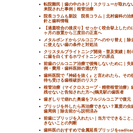
転院難民｜歯の中のネジ｜スクリューが取れな
来院された事例｜根管治療
院長コラムも新設 院長コラム｜北村歯科の治
針と歯科情報
【過蓋咬合の後戻り】せっかく咬合挙上したの
ヶ月の放置から三度目の正直へ
メタルボンドからジルコニアへのやり替え｜除
に使えない歯の条件と対処法
クリスタルブライトニング開発・普及実績｜削
に歯を白くするホワイトニングの原点
前歯のジルコニア治療で後悔しないために｜失
例・費用・歯科医師の選び方
歯科医院で『神経を抜く』と言われたら。その
待ち受ける歯根破折のリスク
根管治療（マイクロスコープ・精密根管治療）
残せないと告知された方へ|鶴見駅の歯医者
歯ぎしりで崩れた奥歯をフルジルコニアで復元
ブリッジを外したら再治療できない？重度の虫
歯周病｜除去前から説明済み
前歯にブリッジを入れたい｜当方でできること
きないことの判断
歯科医のおすすめで金属延長ブリッジをcad/ca