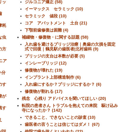
リッ
ジルコニア矯正 (58)
イーマックス セラミック (10)
歯
セラミック 値段 (10)
コア アバットメント 土台 (21)
摩耗
下顎前歯修復は困難 (4)
な虫
補綴物・修復物・に関する話題 (58)
入れ歯を避けるブリッジ治療｜奥歯の欠損を固定
の方
式で回復｜鶴見駅の歯医者|北村歯科 (9)
ブリッジの支台は本数が必要 (5)
ニア
インレーブリッジ (12)
修復物が壊れた (19)
い分
インプラント上部構造制作 (6)
のす
入れ歯にするか？ブリッジにするか？ (6)
修復物が割れる (17)
療が
残念 心残り アドバイスを聞いてほしい (20)
転院の患者さん トラブルを抱えての来院 駆け込み
残す
寺になったか？ (142)
できること、できないことの診査 (10)
え
歯医者の言うことは信じてはダメ！ (67)
が説
他院で歯を抜くといわれた (22)