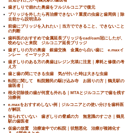
歯ぎしりで崩れた奥歯をフルジルコニアで復元
ブリッジを外したら再治療できない？重度の虫歯と歯周病｜除
去前から説明済み
前歯にブリッジを入れたい｜当方でできること、できないこと
の判断
歯科医のおすすめで金属延長ブリッジをcad/cam冠にしたが、
咬めないと来院 ジルコニア延長ブリッジ
歯ぎしりの方の奥歯 銀歯交換 金属から白い歯に e.maxイ
ンレー イーマックス
歯ぎしりのある方の奥歯はレジン充填に注意｜摩耗と修復の考
え方
歯と歯の間にできる虫歯 気が付いた時は大きな虫歯
転院に関して 転院難民の駆け込み寺 お困りの方｜鶴見駅の
歯医者｜
根尖切除後の歯が何度も外れる｜MTAとジルコニアで歯を残す
治療例
e.maxをおすすめしない例｜ジルコニアとの使い分けを歯科医
が解説
知られていない 歯ぎしりの脅威の力 無意識のすごさ｜鶴見
駅の歯医者
仮歯の放置 治療途中での転院｜状態悪化 治療が複雑化す
る 6部作まとめ