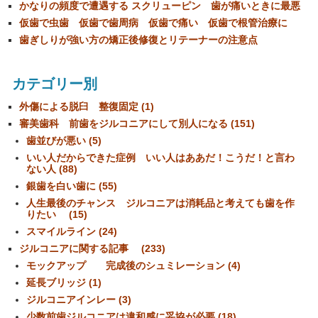
かなりの頻度で遭遇する スクリューピン 歯が痛いときに最悪
仮歯で虫歯 仮歯で歯周病 仮歯で痛い 仮歯で根管治療に
歯ぎしりが強い方の矯正後修復とリテーナーの注意点
カテゴリー別
外傷による脱臼 整復固定 (1)
審美歯科 前歯をジルコニアにして別人になる (151)
歯並びが悪い (5)
いい人だからできた症例 いい人はああだ！こうだ！と言わ
ない人 (88)
銀歯を白い歯に (55)
人生最後のチャンス ジルコニアは消耗品と考えても歯を作
りたい (15)
スマイルライン (24)
ジルコニアに関する記事 (233)
モックアップ 完成後のシュミレーション (4)
延長ブリッジ (1)
ジルコニアインレー (3)
少数前歯ジルコニアは違和感に妥協が必要 (18)