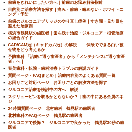
前歯をきれいにしたい方へ｜前歯のお悩み解決指針
目的別に治療方法を探す｜痛み・前歯・噛めない・ホワイトニ
ング・予防
前歯のジルコニアブリッジのやり直し症例｜すき間・見た目を
整えた治療例
横浜市鶴見駅の歯医者｜歯を残す治療・ジルコニア・根管治療
の総合ガイド
CAD/CAM冠（キャドカム冠）の解説 保険でできる白い被
せ物をどう考えるか
予防歯科 「治療に通う歯医者」から「メンテナンスに通う歯医
者」へ｜
審美歯科・転院・歯科治療トラブルの解説ガイド
質問ページ・FAQまとめ｜治療内容別のよくある質問一覧
お困りごと対応ページ お困りごとの解決方法を探す
ジルコニア治療を検討中の方へ 解説
スクリューピンを取るかとらないか？｜歯の中にある金属のネ
ジ
24時間質問ページ 北村歯科 鶴見駅の歯医者
北村歯科のFAQページ 鶴見駅の歯医者
ジルコニアで後悔？ ジルコニアで良かった 鶴見駅30秒の歯
医者