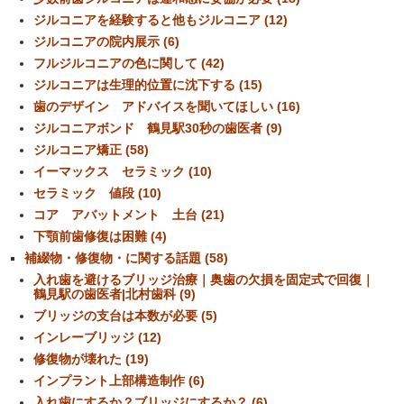
ジルコニアを経験すると他もジルコニア (12)
ジルコニアの院内展示 (6)
フルジルコニアの色に関して (42)
ジルコニアは生理的位置に沈下する (15)
歯のデザイン アドバイスを聞いてほしい (16)
ジルコニアボンド 鶴見駅30秒の歯医者 (9)
ジルコニア矯正 (58)
イーマックス セラミック (10)
セラミック 値段 (10)
コア アバットメント 土台 (21)
下顎前歯修復は困難 (4)
補綴物・修復物・に関する話題 (58)
入れ歯を避けるブリッジ治療｜奥歯の欠損を固定式で回復｜
鶴見駅の歯医者|北村歯科 (9)
ブリッジの支台は本数が必要 (5)
インレーブリッジ (12)
修復物が壊れた (19)
インプラント上部構造制作 (6)
入れ歯にするか？ブリッジにするか？ (6)