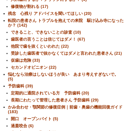
修復物が割れる (17)
残念 心残り アドバイスを聞いてほしい (20)
転院の患者さん トラブルを抱えての来院 駆け込み寺になった
か？ (142)
できること、できないことの診査 (10)
歯医者の言うことは信じてはダメ！ (67)
他院で歯を抜くといわれた (22)
受診した歯医者で抜かなくてはダメと言われた患者さん (21)
仮歯は危険 (33)
セカンドオピニオン (22)
悩むなら治療はしないほうが良い あまり考えすぎないで。
(5)
予防歯科 (39)
定期的に通院されている方 予防歯科 (20)
長期にわたって管理した患者さん 予防歯科 (29)
かみ合わせ・顎関節の修復症例｜前歯・奥歯の機能回復ガイド
(183)
開口 オープンバイト (5)
過蓋咬合 (6)