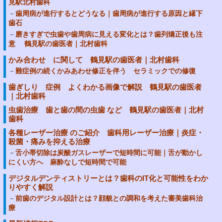
見駅北村歯科
歯周病が進行するとどうなる｜歯周病が進行する原因と縁下
歯石
磨きすぎで虫歯や歯周病に見える変化とは？歯列矯正後も注
意 鶴見駅の歯医者｜北村歯科
かみ合わせ に関して 鶴見駅の歯医者｜北村歯科
難症例の続くかみあわせ修正を伴う セラミックでの修復
歯ぎしり 症例 よくわかる画像で解説 鶴見駅の歯医者
｜北村歯科
虫歯治療 歯と歯の間の虫歯 など 鶴見駅の歯医者｜北村
歯科
各種レーザー治療 のご紹介 歯科用レーザー治療｜炎症・
殺菌・痛みを抑える治療
舌小帯切除は炭酸ガスレーザーで短時間に可能｜舌が動かし
にくい方へ 麻酔なしで短時間で可能
デジタルデンティストリーとは？歯科のIT化と可能性をわか
りやすく解説
前歯のデジタル設計とは？顔貌との調和を考えた審美歯科治
療