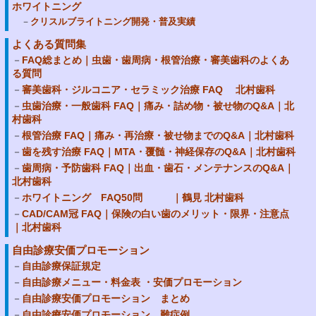
ホワイトニング
クリスルブライトニング開発・普及実績
よくある質問集
FAQ総まとめ｜虫歯・歯周病・根管治療・審美歯科のよくあ
る質問
審美歯科・ジルコニア・セラミック治療 FAQ 北村歯科
虫歯治療・一般歯科 FAQ｜痛み・詰め物・被せ物のQ&A｜北
村歯科
根管治療 FAQ｜痛み・再治療・被せ物までのQ&A｜北村歯科
歯を残す治療 FAQ｜MTA・覆髄・神経保存のQ&A｜北村歯科
歯周病・予防歯科 FAQ｜出血・歯石・メンテナンスのQ&A｜
北村歯科
ホワイトニング FAQ50問 ｜鶴見 北村歯科
CAD/CAM冠 FAQ｜保険の白い歯のメリット・限界・注意点
｜北村歯科
自由診療安価プロモーション
自由診療保証規定
自由診療メニュー・料金表 ・安価プロモーション
自由診療安価プロモーション まとめ
自由診療安価プロモーション 難症例