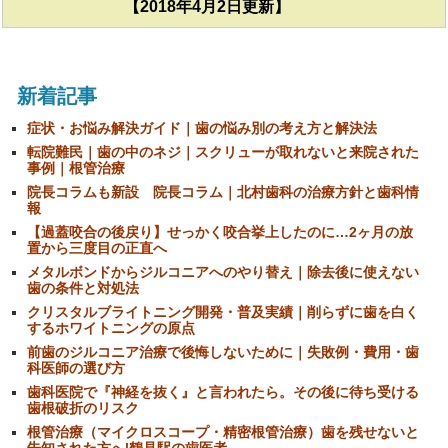
【2018年4月2日更新】
新着記事
症状・お悩み解決ガイド｜歯の悩み別の考え方と解決法
転院難民｜歯の中のネジ｜スクリューが取れないと来院された
事例｜根管治療
院長コラムも新設 院長コラム｜北村歯科の治療方針と歯科情
報
【過蓋咬合の後戻り】せっかく咬合挙上したのに…2ヶ月の放
置から三度目の正直へ
メタルボンドからジルコニアへのやり替え｜除去後に使えない
歯の条件と対処法
クリスタルブライトニング開発・普及実績｜削らずに歯を白く
するホワイトニングの原点
前歯のジルコニア治療で後悔しないために｜失敗例・費用・歯
科医師の選び方
歯科医院で『神経を抜く』と言われたら。その後に待ち受ける
歯根破折のリスク
根管治療（マイクロスコープ・精密根管治療）歯を残せないと
告知された方へ|鶴見駅の歯医者