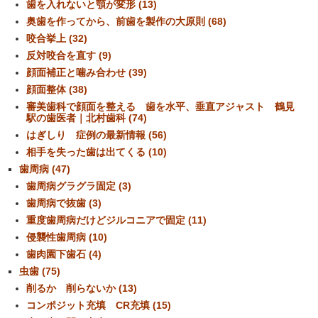
歯を入れないと顎が変形 (13)
奥歯を作ってから、前歯を製作の大原則 (68)
咬合挙上 (32)
反対咬合を直す (9)
顔面補正と噛み合わせ (39)
顔面整体 (38)
審美歯科で顔面を整える 歯を水平、垂直アジャスト 鶴見
駅の歯医者｜北村歯科 (74)
はぎしり 症例の最新情報 (56)
相手を失った歯は出てくる (10)
歯周病 (47)
歯周病グラグラ固定 (3)
歯周病で抜歯 (3)
重度歯周病だけどジルコニアで固定 (11)
侵襲性歯周病 (10)
歯肉園下歯石 (4)
虫歯 (75)
削るか 削らないか (13)
コンポジット充填 CR充填 (15)