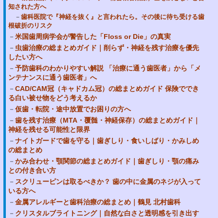
知された方へ
歯科医院で『神経を抜く』と言われたら。その後に待ち受ける歯
根破折のリスク
米国歯周病学会が警告した「Floss or Die」の真実
虫歯治療の総まとめガイド｜削らず・神経を残す治療を優先
したい方へ
予防歯科のわかりやすい解説 「治療に通う歯医者」から「メ
ンテナンスに通う歯医者」へ
CAD/CAM冠（キャドカム冠）の総まとめガイド 保険ででき
る白い被せ物をどう考えるか
仮歯・転院・途中放置でお困りの方へ
歯を残す治療（MTA・覆髄・神経保存）の総まとめガイド｜
神経を残せる可能性と限界
ナイトガードで歯を守る｜歯ぎしり・食いしばり・かみしめ
の総まとめ
かみ合わせ・顎関節の総まとめガイド｜歯ぎしり・顎の痛み
との付き合い方
スクリューピンは取るべきか？ 歯の中に金属のネジが入って
いる方へ
金属アレルギーと歯科治療の総まとめ｜鶴見 北村歯科
クリスタルブライトニング｜自然な白さと透明感を引き出す