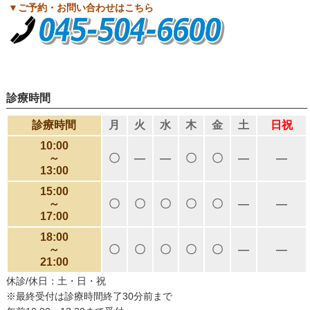
▼ご予約・お問い合わせはこちら
診療時間
診療時間
月
火
水
木
金
土
日祝
10:00
～
〇
―
―
〇
〇
―
―
13:00
15:00
～
〇
〇
〇
〇
〇
―
―
17:00
18:00
～
〇
〇
〇
〇
〇
―
―
21:00
休診/休日：土・日・祝
※最終受付は診療時間終了30分前まで