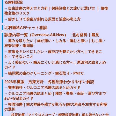
る歯科医院
自由診療の考え方と方針｜保険診療との違いと選び方 ｜ 修復
物交換のリスク
歯ぎしりで前歯が割れる原因と治療の考え方
北村歯科AIチャット相談
診療内容一覧（Overview-All-New） 北村歯科｜鶴見
痛みを取りたい｜歯が痛い・しみる・噛むと痛い｜むし歯・
根管治療・歯周病
前歯をキレイにしたい・歯並びを整えたい方へ｜できるこ
と・できないこと
よく咬めない・噛みにくいと感じる方へ｜原因別の総まとめ
ガイド
鶴見駅の歯のクリーニング・歯石取り・PMTC
2026年度版 治療方針 各種治療わかりやすい解説
審美歯科・ジルコニア治療の総まとめガイド
ジルコニア治療の総まとめ｜種類・費用・保証・選び方まで
わかる完全ガイド
根管治療｜歯の神経を残すか取るか|歯の寿命を左右する究極
の選択
根管治療（マイクロスコープ・精密根管治療）歯を残せないと告