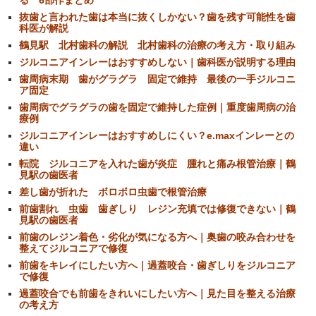
抜歯と言われた歯は本当に抜くしかない？歯を残す可能性を歯
科医が解説
鶴見駅 北村歯科の解説 北村歯科の治療の考え方・取り組み
ジルコニアインレーはおすすめしない｜歯科医が説明する理由
歯周病末期 歯がグラグラ 固定で維持 最後の一手ジルコニ
ア固定
歯周病でグラグラの歯を固定で維持した症例｜重度歯周病の治
療例
ジルコニアインレーはおすすめしにくい？e.maxインレーとの
違い
転院 ジルコニアを入れた歯が炎症 腫れと痛み根管治療｜鶴
見駅の歯医者
差し歯が折れた ボロボロ虫歯で根管治療
前歯割れ 虫歯 歯ぎしり レジン充填では修復できない｜鶴
見駅の歯医者
前歯のレジン着色・劣化が気になる方へ｜奥歯の咬み合わせを
整えてジルコニアで修復
前歯をキレイにしたい方へ｜過蓋咬合・歯ぎしりをジルコニア
で修復
過蓋咬合でも前歯をきれいにしたい方へ｜見た目を整える治療
の考え方