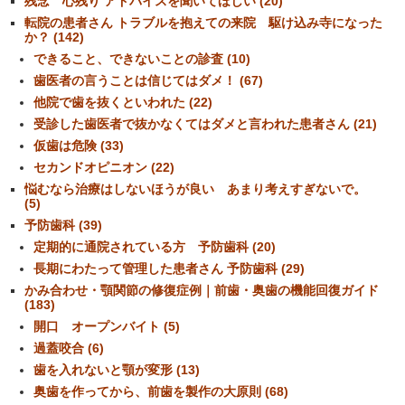
残念 心残り アドバイスを聞いてほしい (20)
転院の患者さん トラブルを抱えての来院 駆け込み寺になった
か？ (142)
できること、できないことの診査 (10)
歯医者の言うことは信じてはダメ！ (67)
他院で歯を抜くといわれた (22)
受診した歯医者で抜かなくてはダメと言われた患者さん (21)
仮歯は危険 (33)
セカンドオピニオン (22)
悩むなら治療はしないほうが良い あまり考えすぎないで。
(5)
予防歯科 (39)
定期的に通院されている方 予防歯科 (20)
長期にわたって管理した患者さん 予防歯科 (29)
かみ合わせ・顎関節の修復症例｜前歯・奥歯の機能回復ガイド
(183)
開口 オープンバイト (5)
過蓋咬合 (6)
歯を入れないと顎が変形 (13)
奥歯を作ってから、前歯を製作の大原則 (68)