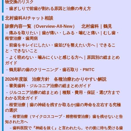
物交換のリスク
歯ぎしりで前歯が割れる原因と治療の考え方
北村歯科AIチャット相談
診療内容一覧（Overview-All-New） 北村歯科｜鶴見
痛みを取りたい｜歯が痛い・しみる・噛むと痛い｜むし歯・
根管治療・歯周病
前歯をキレイにしたい・歯並びを整えたい方へ｜できるこ
と・できないこと
よく咬めない・噛みにくいと感じる方へ｜原因別の総まとめ
ガイド
鶴見駅の歯のクリーニング・歯石取り・PMTC
2026年度版 治療方針 各種治療わかりやすい解説
審美歯科・ジルコニア治療の総まとめガイド
ジルコニア治療の総まとめ｜種類・費用・保証・選び方まで
わかる完全ガイド
根管治療｜歯の神経を残すか取るか|歯の寿命を左右する究極
の選択
根管治療（マイクロスコープ・精密根管治療）歯を残せないと告
知された方へ
歯科医院で『神経を抜く』と言われたら。その後に待ち受ける歯