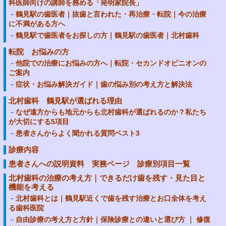
科医師向けの講師を務める「発明家院長」
鶴見駅の歯医者｜抜歯と言われた・再治療・転院｜今の治療
に不満がある方へ
鶴見駅で歯医者をお探しの方｜鶴見駅の歯医者｜北村歯科
転院 お悩みの方
他院での治療にお悩みの方へ｜転院・セカンドオピニオンの
ご案内
症状・お悩み解決ガイド｜歯の悩み別の考え方と解決法
北村歯科 鶴見駅が選ばれる理由
なぜ遠方からも地元からも北村歯科が選ばれるのか？私たち
が大切にする5項目
患者さんからよく聞かれる質問ベスト3
診療内容
患者さんへの説明資料 実務ページ 診療別項目一覧
北村歯科の治療の考え方｜できるだけ歯を残す・見た目と
機能を考える
北村歯科とは｜鶴見駅近くで歯を残す治療とお口全体を考え
る歯科医院
自由診療の考え方と方針｜保険診療との違いと選び方 ｜ 修復