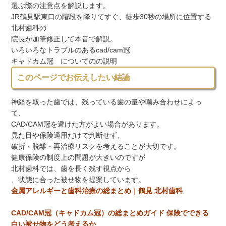
選ぶ際の注意点を解説します。
JR鶴見駅東口の階段を降りてすぐ、徒歩30秒の場所に位置する
北村歯科の
院長が加筆修正して本音で解説。
いろいろなトラブルのあるcad/cam冠
キャドカム冠 についてのの説明
このページでお伝えしたい結論
神経を取った歯では、残っている歯の量や噛み合わせによっ
て、
CAD/CAM冠を避けた方がよい場合があります。
見た目や保険適用だけで判断せず、
破折・脱離・再治療リスクを考えることが大切です。
健康保険の制度上の問題が大きいのですが
北村歯科では、歯を長く残す視点から
、状態に合った被せ物を提案しています。
金属アレルギーと歯科治療の総まとめ｜鶴見 北村歯科
CAD/CAM冠（キャドカム冠）の総まとめガイド 保険でできる
白い被せ物をどう考えるか