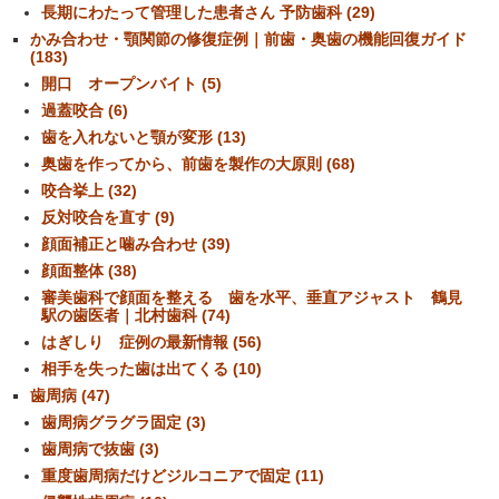
長期にわたって管理した患者さん 予防歯科 (29)
かみ合わせ・顎関節の修復症例｜前歯・奥歯の機能回復ガイド
(183)
開口 オープンバイト (5)
過蓋咬合 (6)
歯を入れないと顎が変形 (13)
奥歯を作ってから、前歯を製作の大原則 (68)
咬合挙上 (32)
反対咬合を直す (9)
顔面補正と噛み合わせ (39)
顔面整体 (38)
審美歯科で顔面を整える 歯を水平、垂直アジャスト 鶴見
駅の歯医者｜北村歯科 (74)
はぎしり 症例の最新情報 (56)
相手を失った歯は出てくる (10)
歯周病 (47)
歯周病グラグラ固定 (3)
歯周病で抜歯 (3)
重度歯周病だけどジルコニアで固定 (11)