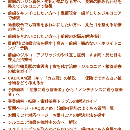
前歯のレジン着色・劣化が気になる方へ｜奥歯の咬み合わせを
整えてジルコニアで修復
前歯をキレイにしたい方へ｜過蓋咬合・歯ぎしりをジルコニア
で修復
過蓋咬合でも前歯をきれいにしたい方へ｜見た目を整える治療
の考え方
前歯をきれいにしたい方へ｜前歯のお悩み解決指針
目的別に治療方法を探す｜痛み・前歯・噛めない・ホワイトニ
ング・予防
前歯のジルコニアブリッジのやり直し症例｜すき間・見た目を
整えた治療例
横浜市鶴見駅の歯医者｜歯を残す治療・ジルコニア・根管治療
の総合ガイド
CAD/CAM冠（キャドカム冠）の解説 保険でできる白い被
せ物をどう考えるか
予防歯科 「治療に通う歯医者」から「メンテナンスに通う歯医
者」へ｜
審美歯科・転院・歯科治療トラブルの解説ガイド
質問ページ・FAQまとめ｜治療内容別のよくある質問一覧
お困りごと対応ページ お困りごとの解決方法を探す
ジルコニア治療を検討中の方へ 解説
スクリューピンを取るかとらないか？｜歯の中にある金属のネ