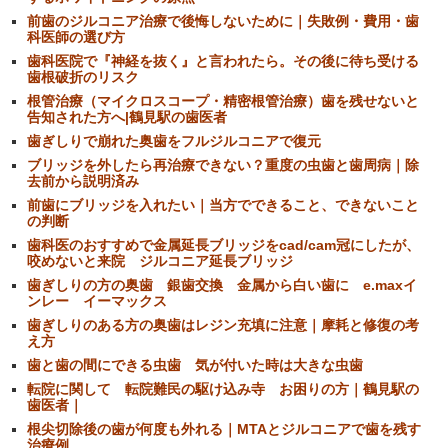
前歯のジルコニア治療で後悔しないために｜失敗例・費用・歯
科医師の選び方
歯科医院で『神経を抜く』と言われたら。その後に待ち受ける
歯根破折のリスク
根管治療（マイクロスコープ・精密根管治療）歯を残せないと
告知された方へ|鶴見駅の歯医者
歯ぎしりで崩れた奥歯をフルジルコニアで復元
ブリッジを外したら再治療できない？重度の虫歯と歯周病｜除
去前から説明済み
前歯にブリッジを入れたい｜当方でできること、できないこと
の判断
歯科医のおすすめで金属延長ブリッジをcad/cam冠にしたが、
咬めないと来院 ジルコニア延長ブリッジ
歯ぎしりの方の奥歯 銀歯交換 金属から白い歯に e.maxイ
ンレー イーマックス
歯ぎしりのある方の奥歯はレジン充填に注意｜摩耗と修復の考
え方
歯と歯の間にできる虫歯 気が付いた時は大きな虫歯
転院に関して 転院難民の駆け込み寺 お困りの方｜鶴見駅の
歯医者｜
根尖切除後の歯が何度も外れる｜MTAとジルコニアで歯を残す
治療例