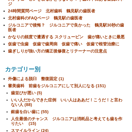
ジ
24時間質問ページ 北村歯科 鶴見駅の歯医者
北村歯科のFAQページ 鶴見駅の歯医者
ジルコニアで後悔？ ジルコニアで良かった 鶴見駅30秒の歯
医者
かなりの頻度で遭遇する スクリューピン 歯が痛いときに最悪
仮歯で虫歯 仮歯で歯周病 仮歯で痛い 仮歯で根管治療に
歯ぎしりが強い方の矯正後修復とリテーナーの注意点
カテゴリー別
外傷による脱臼 整復固定 (1)
審美歯科 前歯をジルコニアにして別人になる (151)
歯並びが悪い (5)
いい人だからできた症例 いい人はああだ！こうだ！と言わ
ない人 (88)
銀歯を白い歯に (55)
人生最後のチャンス ジルコニアは消耗品と考えても歯を作
りたい (15)
スマイルライン (24)