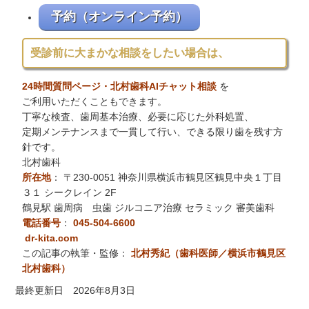
予約（オンライン予約）
受診前に大まかな相談をしたい場合は、
24時間質問ページ・北村歯科AIチャット相談
を
ご利用いただくこともできます。
丁寧な検査、歯周基本治療、必要に応じた外科処置、
定期メンテナンスまで一貫して行い、できる限り歯を残す方
針です。
北村歯科
所在地
：
〒230-0051 神奈川県横浜市鶴見区鶴見中央１丁目
３１ シークレイン 2F
鶴見駅 歯周病 虫歯 ジルコニア治療 セラミック 審美歯科
電話番号
：
045-504-6600
dr-kita.com
この記事の執筆・監修：
北村秀紀（歯科医師／横浜市鶴見区
北村歯科）
最終更新日 2026年8月3日