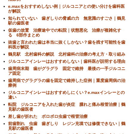
e.maxをおすすめしない例｜ジルコニアとの使い分けを歯科医
が解説
知られていない 歯ぎしりの脅威の力 無意識のすごさ｜鶴見
駅の歯医者
仮歯の放置 治療途中での転院｜状態悪化 治療が複雑化す
る 6部作まとめ
抜歯と言われた歯は本当に抜くしかない？歯を残す可能性を歯
科医が解説
鶴見駅 北村歯科の解説 北村歯科の治療の考え方・取り組み
ジルコニアインレーはおすすめしない｜歯科医が説明する理由
歯周病末期 歯がグラグラ 固定で維持 最後の一手ジルコニ
ア固定
歯周病でグラグラの歯を固定で維持した症例｜重度歯周病の治
療例
ジルコニアインレーはおすすめしにくい？e.maxインレーとの
違い
転院 ジルコニアを入れた歯が炎症 腫れと痛み根管治療｜鶴
見駅の歯医者
差し歯が折れた ボロボロ虫歯で根管治療
前歯割れ 虫歯 歯ぎしり レジン充填では修復できない｜鶴
見駅の歯医者