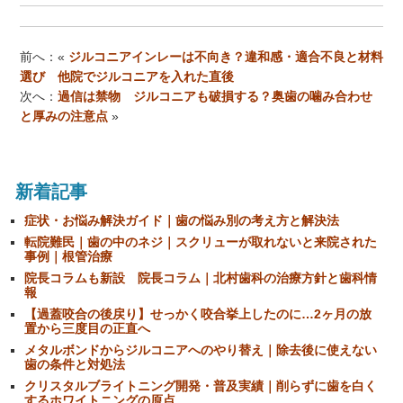
前へ：«
ジルコニアインレーは不向き？違和感・適合不良と材料
選び 他院でジルコニアを入れた直後
次へ：
過信は禁物 ジルコニアも破損する？奥歯の噛み合わせ
と厚みの注意点
»
新着記事
症状・お悩み解決ガイド｜歯の悩み別の考え方と解決法
転院難民｜歯の中のネジ｜スクリューが取れないと来院された
事例｜根管治療
院長コラムも新設 院長コラム｜北村歯科の治療方針と歯科情
報
【過蓋咬合の後戻り】せっかく咬合挙上したのに…2ヶ月の放
置から三度目の正直へ
メタルボンドからジルコニアへのやり替え｜除去後に使えない
歯の条件と対処法
クリスタルブライトニング開発・普及実績｜削らずに歯を白く
するホワイトニングの原点