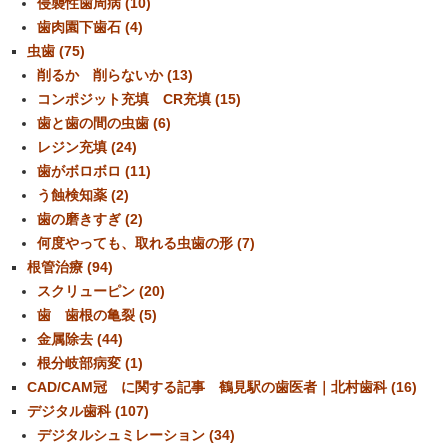
侵襲性歯周病 (10)
歯肉園下歯石 (4)
虫歯 (75)
削るか 削らないか (13)
コンポジット充填 CR充填 (15)
歯と歯の間の虫歯 (6)
レジン充填 (24)
歯がボロボロ (11)
う蝕検知薬 (2)
歯の磨きすぎ (2)
何度やっても、取れる虫歯の形 (7)
根管治療 (94)
スクリューピン (20)
歯 歯根の亀裂 (5)
金属除去 (44)
根分岐部病変 (1)
CAD/CAM冠 に関する記事 鶴見駅の歯医者｜北村歯科 (16)
デジタル歯科 (107)
デジタルシュミレーション (34)