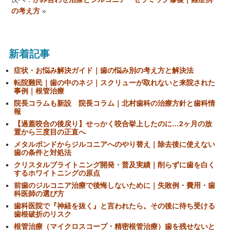
の考え方
»
新着記事
症状・お悩み解決ガイド｜歯の悩み別の考え方と解決法
転院難民｜歯の中のネジ｜スクリューが取れないと来院された
事例｜根管治療
院長コラムも新設 院長コラム｜北村歯科の治療方針と歯科情
報
【過蓋咬合の後戻り】せっかく咬合挙上したのに…2ヶ月の放
置から三度目の正直へ
メタルボンドからジルコニアへのやり替え｜除去後に使えない
歯の条件と対処法
クリスタルブライトニング開発・普及実績｜削らずに歯を白く
するホワイトニングの原点
前歯のジルコニア治療で後悔しないために｜失敗例・費用・歯
科医師の選び方
歯科医院で『神経を抜く』と言われたら。その後に待ち受ける
歯根破折のリスク
根管治療（マイクロスコープ・精密根管治療）歯を残せないと