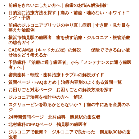
前歯をきれいにしたい方へ｜前歯のお悩み解決指針
目的別に治療方法を探す｜痛み・前歯・噛めない・ホワイトニ
ング・予防
前歯のジルコニアブリッジのやり直し症例｜すき間・見た目を
整えた治療例
横浜市鶴見駅の歯医者｜歯を残す治療・ジルコニア・根管治療
の総合ガイド
CAD/CAM冠（キャドカム冠）の解説 保険でできる白い被
せ物をどう考えるか
予防歯科 「治療に通う歯医者」から「メンテナンスに通う歯医
者」へ｜
審美歯科・転院・歯科治療トラブルの解説ガイド
質問ページ・FAQまとめ｜治療内容別のよくある質問一覧
お困りごと対応ページ お困りごとの解決方法を探す
ジルコニア治療を検討中の方へ 解説
スクリューピンを取るかとらないか？｜歯の中にある金属のネ
ジ
24時間質問ページ 北村歯科 鶴見駅の歯医者
北村歯科のFAQページ 鶴見駅の歯医者
ジルコニアで後悔？ ジルコニアで良かった 鶴見駅30秒の歯
医者