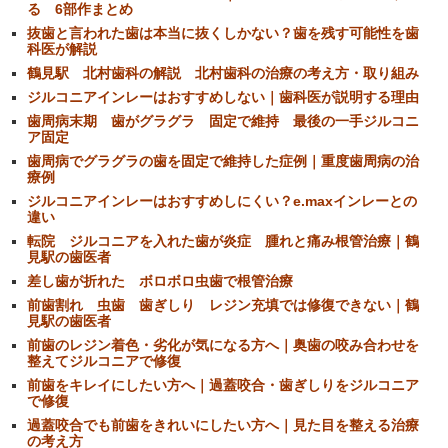
る 6部作まとめ
抜歯と言われた歯は本当に抜くしかない？歯を残す可能性を歯
科医が解説
鶴見駅 北村歯科の解説 北村歯科の治療の考え方・取り組み
ジルコニアインレーはおすすめしない｜歯科医が説明する理由
歯周病末期 歯がグラグラ 固定で維持 最後の一手ジルコニ
ア固定
歯周病でグラグラの歯を固定で維持した症例｜重度歯周病の治
療例
ジルコニアインレーはおすすめしにくい？e.maxインレーとの
違い
転院 ジルコニアを入れた歯が炎症 腫れと痛み根管治療｜鶴
見駅の歯医者
差し歯が折れた ボロボロ虫歯で根管治療
前歯割れ 虫歯 歯ぎしり レジン充填では修復できない｜鶴
見駅の歯医者
前歯のレジン着色・劣化が気になる方へ｜奥歯の咬み合わせを
整えてジルコニアで修復
前歯をキレイにしたい方へ｜過蓋咬合・歯ぎしりをジルコニア
で修復
過蓋咬合でも前歯をきれいにしたい方へ｜見た目を整える治療
の考え方