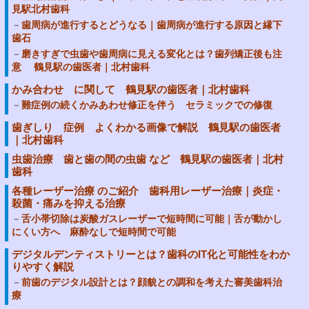
見駅北村歯科
歯周病が進行するとどうなる｜歯周病が進行する原因と縁下
歯石
磨きすぎで虫歯や歯周病に見える変化とは？歯列矯正後も注
意 鶴見駅の歯医者｜北村歯科
かみ合わせ に関して 鶴見駅の歯医者｜北村歯科
難症例の続くかみあわせ修正を伴う セラミックでの修復
歯ぎしり 症例 よくわかる画像で解説 鶴見駅の歯医者
｜北村歯科
虫歯治療 歯と歯の間の虫歯 など 鶴見駅の歯医者｜北村
歯科
各種レーザー治療 のご紹介 歯科用レーザー治療｜炎症・
殺菌・痛みを抑える治療
舌小帯切除は炭酸ガスレーザーで短時間に可能｜舌が動かし
にくい方へ 麻酔なしで短時間で可能
デジタルデンティストリーとは？歯科のIT化と可能性をわか
りやすく解説
前歯のデジタル設計とは？顔貌との調和を考えた審美歯科治
療