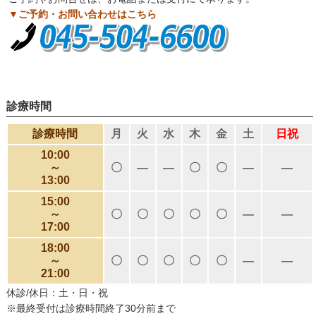
▼ご予約・お問い合わせはこちら
診療時間
診療時間
月
火
水
木
金
土
日祝
10:00
～
〇
―
―
〇
〇
―
―
13:00
15:00
～
〇
〇
〇
〇
〇
―
―
17:00
18:00
～
〇
〇
〇
〇
〇
―
―
21:00
休診/休日：土・日・祝
※最終受付は診療時間終了30分前まで