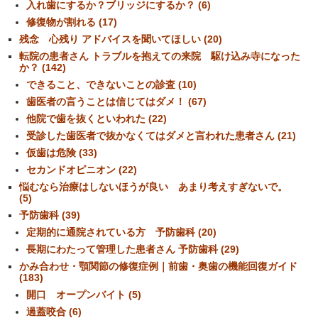
入れ歯にするか？ブリッジにするか？ (6)
修復物が割れる (17)
残念 心残り アドバイスを聞いてほしい (20)
転院の患者さん トラブルを抱えての来院 駆け込み寺になった
か？ (142)
できること、できないことの診査 (10)
歯医者の言うことは信じてはダメ！ (67)
他院で歯を抜くといわれた (22)
受診した歯医者で抜かなくてはダメと言われた患者さん (21)
仮歯は危険 (33)
セカンドオピニオン (22)
悩むなら治療はしないほうが良い あまり考えすぎないで。
(5)
予防歯科 (39)
定期的に通院されている方 予防歯科 (20)
長期にわたって管理した患者さん 予防歯科 (29)
かみ合わせ・顎関節の修復症例｜前歯・奥歯の機能回復ガイド
(183)
開口 オープンバイト (5)
過蓋咬合 (6)