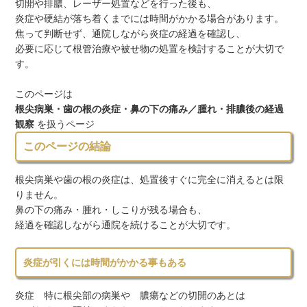
切開や排膿、レーザー処置などを行った後も、
炎症や硬結が落ち着くまでには時間がかかる場合があります。
焦って判断せず、通院しながら炎症の経過を確認し、
必要に応じて根管治療や被せ物の処置を検討することが大切で
す。
このページは
根尖病巣・歯の根の炎症・鼻の下の痛み／腫れ・排膿後の経過
観察
を扱うページ
このページの結論
根尖病巣や歯の根の炎症は、処置後すぐに完全に消えるとは限
りません。
鼻の下の痛み・腫れ・しこりが残る場合も、
経過を確認しながら通院を続けることが大切です。
炎症が引くには時間がかかる事もある
炎症 特に根尖部の病巣や 膿瘍などの切開のあとは