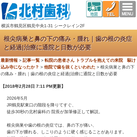
横浜市鶴見区鶴見中央1-31 シークレイン2F
根尖病巣と鼻の下の痛み・腫れ｜歯の根の炎症
と経過|治療に通院と日数が必要
最新情報
>
記事一覧
>
転院の患者さん トラブルを抱えての来院 駆け
込み寺になったか？
>
他院で歯を抜くといわれた
>
根尖病巣と鼻の下
の痛み・腫れ｜歯の根の炎症と経過|治療に通院と日数が必要
【2018年2月28日 7:11 PM更新】
2026年5月
JR鶴見駅東口の階段を降りてすぐ、
徒歩30秒の北村歯科の 院長が加筆修正して解説。
根尖病巣や歯の根の炎症では、鼻の下が痛い、
歯の下が腫れる、しこりのように硬く感じることがあります。