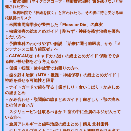
根管治療（マイクロスコープ・精密根管治療）歯を残せないと告
知された方へ
歯科医院で『神経を抜く』と言われたら。その後に待ち受ける歯
根破折のリスク
米国歯周病学会が警告した「Floss or Die」の真実
虫歯治療の総まとめガイド｜削らず・神経を残す治療を優先
したい方へ
予防歯科のわかりやすい解説 「治療に通う歯医者」から「メ
ンテナンスに通う歯医者」へ
CAD/CAM冠（キャドカム冠）の総まとめガイド 保険ででき
る白い被せ物をどう考えるか
仮歯・転院・途中放置でお困りの方へ
歯を残す治療（MTA・覆髄・神経保存）の総まとめガイド｜
神経を残せる可能性と限界
ナイトガードで歯を守る｜歯ぎしり・食いしばり・かみしめ
の総まとめ
かみ合わせ・顎関節の総まとめガイド｜歯ぎしり・顎の痛み
との付き合い方
スクリューピンは取るべきか？ 歯の中に金属のネジが入って
いる方へ
金属アレルギーと歯科治療の総まとめ｜鶴見 北村歯科
クリスタルブライトニング｜自然な白さと透明感を引き出す