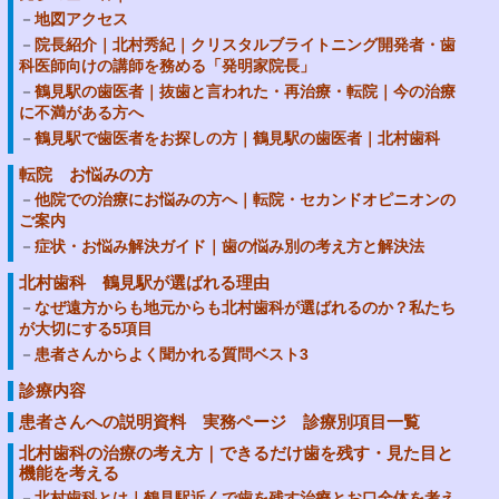
地図アクセス
院長紹介｜北村秀紀｜クリスタルブライトニング開発者・歯
科医師向けの講師を務める「発明家院長」
鶴見駅の歯医者｜抜歯と言われた・再治療・転院｜今の治療
に不満がある方へ
鶴見駅で歯医者をお探しの方｜鶴見駅の歯医者｜北村歯科
転院 お悩みの方
他院での治療にお悩みの方へ｜転院・セカンドオピニオンの
ご案内
症状・お悩み解決ガイド｜歯の悩み別の考え方と解決法
北村歯科 鶴見駅が選ばれる理由
なぜ遠方からも地元からも北村歯科が選ばれるのか？私たち
が大切にする5項目
患者さんからよく聞かれる質問ベスト3
診療内容
患者さんへの説明資料 実務ページ 診療別項目一覧
北村歯科の治療の考え方｜できるだけ歯を残す・見た目と
機能を考える
北村歯科とは｜鶴見駅近くで歯を残す治療とお口全体を考え