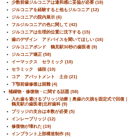
少数前歯ジルコニアは違和感に妥協が必要 (18)
ジルコニアを経験すると他もジルコニア (12)
ジルコニアの院内展示 (6)
フルジルコニアの色に関して (42)
ジルコニアは生理的位置に沈下する (15)
歯のデザイン アドバイスを聞いてほしい (16)
ジルコニアボンド 鶴見駅30秒の歯医者 (9)
ジルコニア矯正 (58)
イーマックス セラミック (10)
セラミック 値段 (10)
コア アバットメント 土台 (21)
下顎前歯修復は困難 (4)
補綴物・修復物・に関する話題 (58)
入れ歯を避けるブリッジ治療｜奥歯の欠損を固定式で回復｜
鶴見駅の歯医者|北村歯科 (9)
ブリッジの支台は本数が必要 (5)
インレーブリッジ (12)
修復物が壊れた (19)
インプラント上部構造制作 (6)