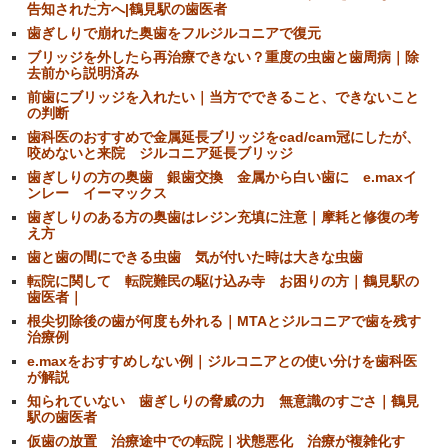
告知された方へ|鶴見駅の歯医者
歯ぎしりで崩れた奥歯をフルジルコニアで復元
ブリッジを外したら再治療できない？重度の虫歯と歯周病｜除
去前から説明済み
前歯にブリッジを入れたい｜当方でできること、できないこと
の判断
歯科医のおすすめで金属延長ブリッジをcad/cam冠にしたが、
咬めないと来院 ジルコニア延長ブリッジ
歯ぎしりの方の奥歯 銀歯交換 金属から白い歯に e.maxイ
ンレー イーマックス
歯ぎしりのある方の奥歯はレジン充填に注意｜摩耗と修復の考
え方
歯と歯の間にできる虫歯 気が付いた時は大きな虫歯
転院に関して 転院難民の駆け込み寺 お困りの方｜鶴見駅の
歯医者｜
根尖切除後の歯が何度も外れる｜MTAとジルコニアで歯を残す
治療例
e.maxをおすすめしない例｜ジルコニアとの使い分けを歯科医
が解説
知られていない 歯ぎしりの脅威の力 無意識のすごさ｜鶴見
駅の歯医者
仮歯の放置 治療途中での転院｜状態悪化 治療が複雑化す