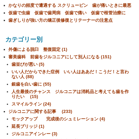
かなりの頻度で遭遇する スクリューピン 歯が痛いときに最悪
仮歯で虫歯 仮歯で歯周病 仮歯で痛い 仮歯で根管治療に
歯ぎしりが強い方の矯正後修復とリテーナーの注意点
カテゴリー別
外傷による脱臼 整復固定 (1)
審美歯科 前歯をジルコニアにして別人になる (151)
歯並びが悪い (5)
いい人だからできた症例 いい人はああだ！こうだ！と言わ
ない人 (88)
銀歯を白い歯に (55)
人生最後のチャンス ジルコニアは消耗品と考えても歯を作
りたい (15)
スマイルライン (24)
ジルコニアに関する記事 (233)
モックアップ 完成後のシュミレーション (4)
延長ブリッジ (1)
ジルコニアインレー (3)