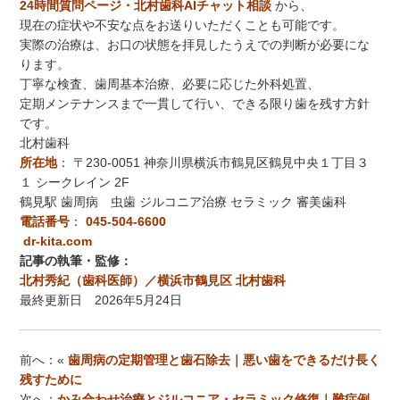
24時間質問ページ・北村歯科AIチャット相談
から、
現在の症状や不安な点をお送りいただくことも可能です。
実際の治療は、お口の状態を拝見したうえでの判断が必要にな
ります。
丁寧な検査、歯周基本治療、必要に応じた外科処置、
定期メンテナンスまで一貫して行い、できる限り歯を残す方針
です。
北村歯科
所在地
：
〒230-0051 神奈川県横浜市鶴見区鶴見中央１丁目３
１ シークレイン 2F
鶴見駅 歯周病 虫歯 ジルコニア治療 セラミック 審美歯科
電話番号
：
045-504-6600
dr-kita.com
記事の執筆・監修：
北村秀紀（歯科医師）／横浜市鶴見区 北村歯科
最終更新日 2026年5月24日
前へ：«
歯周病の定期管理と歯石除去｜悪い歯をできるだけ長く
残すために
次へ：
かみ合わせ治療とジルコニア・セラミック修復｜難症例