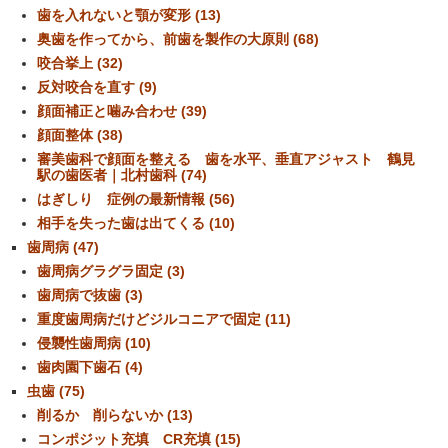
歯を入れないと顎が変形 (13)
奥歯を作ってから、前歯を製作の大原則 (68)
咬合挙上 (32)
反対咬合を直す (9)
顔面補正と噛み合わせ (39)
顔面整体 (38)
審美歯科で顔面を整える 歯を水平、垂直アジャスト 鶴見
駅の歯医者｜北村歯科 (74)
はぎしり 症例の最新情報 (56)
相手を失った歯は出てくる (10)
歯周病 (47)
歯周病グラグラ固定 (3)
歯周病で抜歯 (3)
重度歯周病だけどジルコニアで固定 (11)
侵襲性歯周病 (10)
歯肉園下歯石 (4)
虫歯 (75)
削るか 削らないか (13)
コンポジット充填 CR充填 (15)