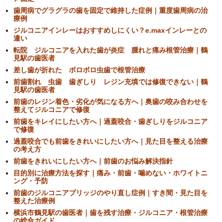
歯周病でグラグラの歯を固定で維持した症例｜重度歯周病の治
療例
ジルコニアインレーはおすすめしにくい？e.maxインレーとの
違い
転院 ジルコニアを入れた歯が炎症 腫れと痛み根管治療｜鶴
見駅の歯医者
差し歯が折れた ボロボロ虫歯で根管治療
前歯割れ 虫歯 歯ぎしり レジン充填では修復できない｜鶴
見駅の歯医者
前歯のレジン着色・劣化が気になる方へ｜奥歯の咬み合わせを
整えてジルコニアで修復
前歯をキレイにしたい方へ｜過蓋咬合・歯ぎしりをジルコニア
で修復
過蓋咬合でも前歯をきれいにしたい方へ｜見た目を整える治療
の考え方
前歯をきれいにしたい方へ｜前歯のお悩み解決指針
目的別に治療方法を探す｜痛み・前歯・噛めない・ホワイトニ
ング・予防
前歯のジルコニアブリッジのやり直し症例｜すき間・見た目を
整えた治療例
横浜市鶴見駅の歯医者｜歯を残す治療・ジルコニア・根管治療
の総合ガイド