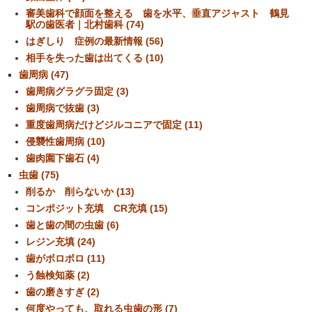
審美歯科で顔面を整える 歯を水平、垂直アジャスト 鶴見
駅の歯医者｜北村歯科 (74)
はぎしり 症例の最新情報 (56)
相手を失った歯は出てくる (10)
歯周病 (47)
歯周病グラグラ固定 (3)
歯周病で抜歯 (3)
重度歯周病だけどジルコニアで固定 (11)
侵襲性歯周病 (10)
歯肉園下歯石 (4)
虫歯 (75)
削るか 削らないか (13)
コンポジット充填 CR充填 (15)
歯と歯の間の虫歯 (6)
レジン充填 (24)
歯がボロボロ (11)
う蝕検知薬 (2)
歯の磨きすぎ (2)
何度やっても、取れる虫歯の形 (7)