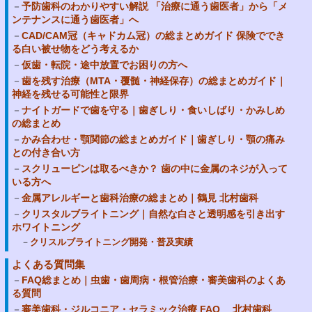
予防歯科のわかりやすい解説 「治療に通う歯医者」から「メ
ンテナンスに通う歯医者」へ
CAD/CAM冠（キャドカム冠）の総まとめガイド 保険ででき
る白い被せ物をどう考えるか
仮歯・転院・途中放置でお困りの方へ
歯を残す治療（MTA・覆髄・神経保存）の総まとめガイド｜
神経を残せる可能性と限界
ナイトガードで歯を守る｜歯ぎしり・食いしばり・かみしめ
の総まとめ
かみ合わせ・顎関節の総まとめガイド｜歯ぎしり・顎の痛み
との付き合い方
スクリューピンは取るべきか？ 歯の中に金属のネジが入って
いる方へ
金属アレルギーと歯科治療の総まとめ｜鶴見 北村歯科
クリスタルブライトニング｜自然な白さと透明感を引き出す
ホワイトニング
クリスルブライトニング開発・普及実績
よくある質問集
FAQ総まとめ｜虫歯・歯周病・根管治療・審美歯科のよくあ
る質問
審美歯科・ジルコニア・セラミック治療 FAQ 北村歯科