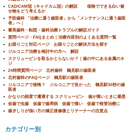
CAD/CAM冠（キャドカム冠）の解説 保険でできる白い被
せ物をどう考えるか
予防歯科 「治療に通う歯医者」から「メンテナンスに通う歯医
者」へ｜
審美歯科・転院・歯科治療トラブルの解説ガイド
質問ページ・FAQまとめ｜治療内容別のよくある質問一覧
お困りごと対応ページ お困りごとの解決方法を探す
ジルコニア治療を検討中の方へ 解説
スクリューピンを取るかとらないか？｜歯の中にある金属のネ
ジ
24時間質問ページ 北村歯科 鶴見駅の歯医者
北村歯科のFAQページ 鶴見駅の歯医者
ジルコニアで後悔？ ジルコニアで良かった 鶴見駅30秒の歯
医者
かなりの頻度で遭遇する スクリューピン 歯が痛いときに最悪
仮歯で虫歯 仮歯で歯周病 仮歯で痛い 仮歯で根管治療に
歯ぎしりが強い方の矯正後修復とリテーナーの注意点
カテゴリー別