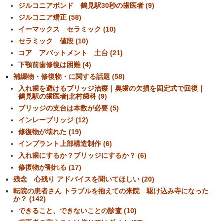
ジルコニアボンド 鶴見駅30秒の歯医者 (9)
ジルコニア矯正 (58)
イーマックス セラミック (10)
セラミック 値段 (10)
コア アバットメント 土台 (21)
下顎前歯修復は困難 (4)
補綴物・修復物・に関する話題 (58)
入れ歯を避けるブリッジ治療｜奥歯の欠損を固定式で回復｜
鶴見駅の歯医者|北村歯科 (9)
ブリッジの支台は本数が必要 (5)
インレーブリッジ (12)
修復物が壊れた (19)
インプラント上部構造制作 (6)
入れ歯にするか？ブリッジにするか？ (6)
修復物が割れる (17)
残念 心残り アドバイスを聞いてほしい (20)
転院の患者さん トラブルを抱えての来院 駆け込み寺になった
か？ (142)
できること、できないことの診査 (10)