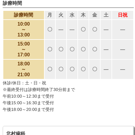
診療時間
診療時間
月
火
水
木
金
土
日祝
10:00
～
〇
―
―
〇
〇
―
―
13:00
15:00
～
〇
〇
〇
〇
〇
―
―
17:00
18:00
～
〇
〇
〇
〇
〇
―
―
21:00
休診/休日：土・日・祝
※最終受付は診療時間終了30分前まで
午前10:00～12:30まで受付
午後15:00～16:30まで受付
午後18:00～20:00まで受付
北村歯科