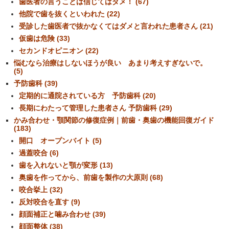
歯医者の言うことは信じてはダメ！ (67)
他院で歯を抜くといわれた (22)
受診した歯医者で抜かなくてはダメと言われた患者さん (21)
仮歯は危険 (33)
セカンドオピニオン (22)
悩むなら治療はしないほうが良い あまり考えすぎないで。
(5)
予防歯科 (39)
定期的に通院されている方 予防歯科 (20)
長期にわたって管理した患者さん 予防歯科 (29)
かみ合わせ・顎関節の修復症例｜前歯・奥歯の機能回復ガイド
(183)
開口 オープンバイト (5)
過蓋咬合 (6)
歯を入れないと顎が変形 (13)
奥歯を作ってから、前歯を製作の大原則 (68)
咬合挙上 (32)
反対咬合を直す (9)
顔面補正と噛み合わせ (39)
顔面整体 (38)