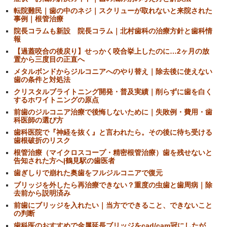
転院難民｜歯の中のネジ｜スクリューが取れないと来院された
事例｜根管治療
院長コラムも新設 院長コラム｜北村歯科の治療方針と歯科情
報
【過蓋咬合の後戻り】せっかく咬合挙上したのに…2ヶ月の放
置から三度目の正直へ
メタルボンドからジルコニアへのやり替え｜除去後に使えない
歯の条件と対処法
クリスタルブライトニング開発・普及実績｜削らずに歯を白く
するホワイトニングの原点
前歯のジルコニア治療で後悔しないために｜失敗例・費用・歯
科医師の選び方
歯科医院で『神経を抜く』と言われたら。その後に待ち受ける
歯根破折のリスク
根管治療（マイクロスコープ・精密根管治療）歯を残せないと
告知された方へ|鶴見駅の歯医者
歯ぎしりで崩れた奥歯をフルジルコニアで復元
ブリッジを外したら再治療できない？重度の虫歯と歯周病｜除
去前から説明済み
前歯にブリッジを入れたい｜当方でできること、できないこと
の判断
歯科医のおすすめで金属延長ブリッジをcad/cam冠にしたが、