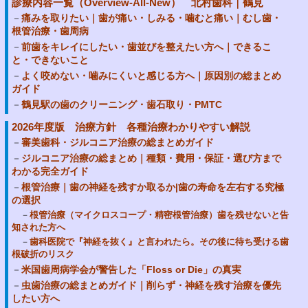
診療内容一覧（Overview-All-New） 北村歯科｜鶴見
痛みを取りたい｜歯が痛い・しみる・噛むと痛い｜むし歯・
根管治療・歯周病
前歯をキレイにしたい・歯並びを整えたい方へ｜できるこ
と・できないこと
よく咬めない・噛みにくいと感じる方へ｜原因別の総まとめ
ガイド
鶴見駅の歯のクリーニング・歯石取り・PMTC
2026年度版 治療方針 各種治療わかりやすい解説
審美歯科・ジルコニア治療の総まとめガイド
ジルコニア治療の総まとめ｜種類・費用・保証・選び方まで
わかる完全ガイド
根管治療｜歯の神経を残すか取るか|歯の寿命を左右する究極
の選択
根管治療（マイクロスコープ・精密根管治療）歯を残せないと告
知された方へ
歯科医院で『神経を抜く』と言われたら。その後に待ち受ける歯
根破折のリスク
米国歯周病学会が警告した「Floss or Die」の真実
虫歯治療の総まとめガイド｜削らず・神経を残す治療を優先
したい方へ