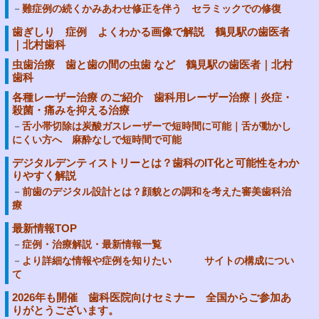
難症例の続くかみあわせ修正を伴う セラミックでの修復
歯ぎしり 症例 よくわかる画像で解説 鶴見駅の歯医者
｜北村歯科
虫歯治療 歯と歯の間の虫歯 など 鶴見駅の歯医者｜北村
歯科
各種レーザー治療 のご紹介 歯科用レーザー治療｜炎症・
殺菌・痛みを抑える治療
舌小帯切除は炭酸ガスレーザーで短時間に可能｜舌が動かし
にくい方へ 麻酔なしで短時間で可能
デジタルデンティストリーとは？歯科のIT化と可能性をわか
りやすく解説
前歯のデジタル設計とは？顔貌との調和を考えた審美歯科治
療
最新情報TOP
症例・治療解説・最新情報一覧
より詳細な情報や症例を知りたい サイトの構成につい
て
2026年も開催 歯科医院向けセミナー 全国からご参加あ
りがとうございます。