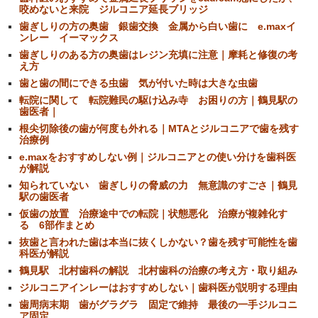
咬めないと来院 ジルコニア延長ブリッジ
歯ぎしりの方の奥歯 銀歯交換 金属から白い歯に e.maxイ
ンレー イーマックス
歯ぎしりのある方の奥歯はレジン充填に注意｜摩耗と修復の考
え方
歯と歯の間にできる虫歯 気が付いた時は大きな虫歯
転院に関して 転院難民の駆け込み寺 お困りの方｜鶴見駅の
歯医者｜
根尖切除後の歯が何度も外れる｜MTAとジルコニアで歯を残す
治療例
e.maxをおすすめしない例｜ジルコニアとの使い分けを歯科医
が解説
知られていない 歯ぎしりの脅威の力 無意識のすごさ｜鶴見
駅の歯医者
仮歯の放置 治療途中での転院｜状態悪化 治療が複雑化す
る 6部作まとめ
抜歯と言われた歯は本当に抜くしかない？歯を残す可能性を歯
科医が解説
鶴見駅 北村歯科の解説 北村歯科の治療の考え方・取り組み
ジルコニアインレーはおすすめしない｜歯科医が説明する理由
歯周病末期 歯がグラグラ 固定で維持 最後の一手ジルコニ
ア固定