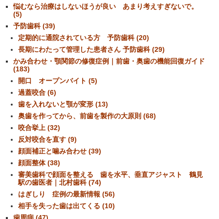
悩むなら治療はしないほうが良い あまり考えすぎないで。
(5)
予防歯科 (39)
定期的に通院されている方 予防歯科 (20)
長期にわたって管理した患者さん 予防歯科 (29)
かみ合わせ・顎関節の修復症例｜前歯・奥歯の機能回復ガイド
(183)
開口 オープンバイト (5)
過蓋咬合 (6)
歯を入れないと顎が変形 (13)
奥歯を作ってから、前歯を製作の大原則 (68)
咬合挙上 (32)
反対咬合を直す (9)
顔面補正と噛み合わせ (39)
顔面整体 (38)
審美歯科で顔面を整える 歯を水平、垂直アジャスト 鶴見
駅の歯医者｜北村歯科 (74)
はぎしり 症例の最新情報 (56)
相手を失った歯は出てくる (10)
歯周病 (47)