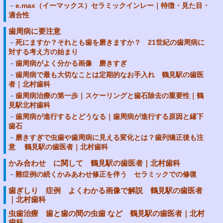
e.max（イーマックス）セラミックインレー｜特徴・見た目・
適合性
歯周病に要注意
死にますか？それとも歯を磨きますか？ 21世紀の歯周病に
対する考え方の始まり
歯周病がよく分かる画像 磨きすぎ
歯周病で最も大切なことは定期的なお手入れ 鶴見駅の歯医
者｜北村歯科
歯周病治療の第一歩｜スケーリングと歯石除去の重要性｜鶴
見駅北村歯科
歯周病が進行するとどうなる｜歯周病が進行する原因と縁下
歯石
磨きすぎで虫歯や歯周病に見える変化とは？歯列矯正後も注
意 鶴見駅の歯医者｜北村歯科
かみ合わせ に関して 鶴見駅の歯医者｜北村歯科
難症例の続くかみあわせ修正を伴う セラミックでの修復
歯ぎしり 症例 よくわかる画像で解説 鶴見駅の歯医者
｜北村歯科
虫歯治療 歯と歯の間の虫歯 など 鶴見駅の歯医者｜北村
歯科