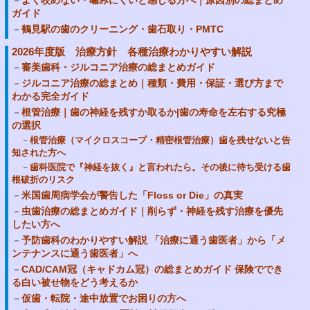
ガイド
鶴見駅の歯のクリーニング・歯石取り・PMTC
2026年度版 治療方針 各種治療わかりやすい解説
審美歯科・ジルコニア治療の総まとめガイド
ジルコニア治療の総まとめ｜種類・費用・保証・選び方まで
わかる完全ガイド
根管治療｜歯の神経を残すか取るか|歯の寿命を左右する究極
の選択
根管治療（マイクロスコープ・精密根管治療）歯を残せないと告
知された方へ
歯科医院で『神経を抜く』と言われたら。その後に待ち受ける歯
根破折のリスク
米国歯周病学会が警告した「Floss or Die」の真実
虫歯治療の総まとめガイド｜削らず・神経を残す治療を優先
したい方へ
予防歯科のわかりやすい解説 「治療に通う歯医者」から「メ
ンテナンスに通う歯医者」へ
CAD/CAM冠（キャドカム冠）の総まとめガイド 保険ででき
る白い被せ物をどう考えるか
仮歯・転院・途中放置でお困りの方へ