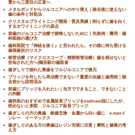
置から三度目の正直へ
メタルボンドからジルコニアへのやり替え｜除去後に使えない
歯の条件と対処法
クリスタルブライトニング開発・普及実績｜削らずに歯を白く
するホワイトニングの原点
前歯のジルコニア治療で後悔しないために｜失敗例・費用・歯
科医師の選び方
歯科医院で『神経を抜く』と言われたら。その後に待ち受ける
歯根破折のリスク
根管治療（マイクロスコープ・精密根管治療）歯を残せないと
告知された方へ|鶴見駅の歯医者
歯ぎしりで崩れた奥歯をフルジルコニアで復元
ブリッジを外したら再治療できない？重度の虫歯と歯周病｜除
去前から説明済み
前歯にブリッジを入れたい｜当方でできること、できないこと
の判断
歯科医のおすすめで金属延長ブリッジをcad/cam冠にしたが、
咬めないと来院 ジルコニア延長ブリッジ
歯ぎしりの方の奥歯 銀歯交換 金属から白い歯に e.maxイ
ンレー イーマックス
歯ぎしりのある方の奥歯はレジン充填に注意｜摩耗と修復の考
え方