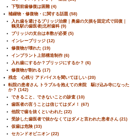
下顎前歯修復は困難 (4)
補綴物・修復物・に関する話題 (58)
入れ歯を避けるブリッジ治療｜奥歯の欠損を固定式で回復｜
鶴見駅の歯医者|北村歯科 (9)
ブリッジの支台は本数が必要 (5)
インレーブリッジ (12)
修復物が壊れた (19)
インプラント上部構造制作 (6)
入れ歯にするか？ブリッジにするか？ (6)
修復物が割れる (17)
残念 心残り アドバイスを聞いてほしい (20)
転院の患者さん トラブルを抱えての来院 駆け込み寺になった
か？ (142)
できること、できないことの診査 (10)
歯医者の言うことは信じてはダメ！ (67)
他院で歯を抜くといわれた (22)
受診した歯医者で抜かなくてはダメと言われた患者さん (21)
仮歯は危険 (33)
セカンドオピニオン (22)