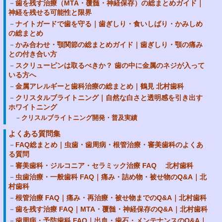
歯を残す治療（MTA・覆髄・神経保存）の総まとめガイド｜
神経を残せる可能性と限界
ナイトガードで歯を守る｜歯ぎしり・食いしばり・かみしめ
の総まとめ
かみ合わせ・顎関節の総まとめガイド｜歯ぎしり・顎の痛み
との付き合い方
スクリューピンは取るべきか？ 歯の中に金属のネジが入って
いる方へ
金属アレルギーと歯科治療の総まとめ｜鶴見 北村歯科
クリスタルブライトニング｜自然な白さと透明感を引き出す
ホワイトニング
クリスルブライトニング開発・普及実績
よくある質問集
FAQ総まとめ｜虫歯・歯周病・根管治療・審美歯科のよくあ
る質問
審美歯科・ジルコニア・セラミック治療 FAQ 北村歯科
虫歯治療・一般歯科 FAQ｜痛み・詰め物・被せ物のQ&A｜北
村歯科
根管治療 FAQ｜痛み・再治療・被せ物までのQ&A｜北村歯科
歯を残す治療 FAQ｜MTA・覆髄・神経保存のQ&A｜北村歯科
歯周病・予防歯科 FAQ｜出血・歯石・メンテナンスのQ&A｜