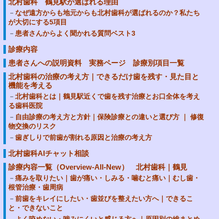
北村歯科 鶴見駅が選ばれる理由
なぜ遠方からも地元からも北村歯科が選ばれるのか？私たち
が大切にする5項目
患者さんからよく聞かれる質問ベスト3
診療内容
患者さんへの説明資料 実務ページ 診療別項目一覧
北村歯科の治療の考え方｜できるだけ歯を残す・見た目と
機能を考える
北村歯科とは｜鶴見駅近くで歯を残す治療とお口全体を考え
る歯科医院
自由診療の考え方と方針｜保険診療との違いと選び方 ｜ 修復
物交換のリスク
歯ぎしりで前歯が割れる原因と治療の考え方
北村歯科AIチャット相談
診療内容一覧（Overview-All-New） 北村歯科｜鶴見
痛みを取りたい｜歯が痛い・しみる・噛むと痛い｜むし歯・
根管治療・歯周病
前歯をキレイにしたい・歯並びを整えたい方へ｜できるこ
と・できないこと
よく咬めない・噛みにくいと感じる方へ｜原因別の総まとめ