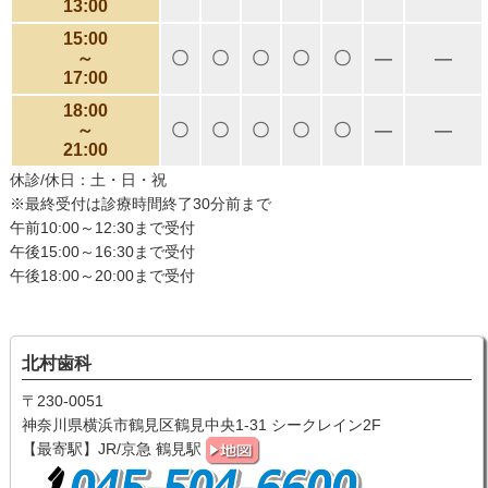
13:00
15:00
～
〇
〇
〇
〇
〇
―
―
17:00
18:00
～
〇
〇
〇
〇
〇
―
―
21:00
休診/休日：土・日・祝
※最終受付は診療時間終了30分前まで
午前10:00～12:30まで受付
午後15:00～16:30まで受付
午後18:00～20:00まで受付
北村歯科
〒230-0051
神奈川県横浜市鶴見区鶴見中央1-31 シークレイン2F
【最寄駅】JR/京急 鶴見駅