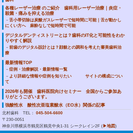
各種レーザー治療 のご紹介 歯科用レーザー治療｜炎症・
殺菌・痛みを抑える治療
舌小帯切除は炭酸ガスレーザーで短時間に可能｜舌が動かし
にくい方へ 麻酔なしで短時間で可能
デジタルデンティストリーとは？歯科のIT化と可能性をわか
りやすく解説
前歯のデジタル設計とは？顔貌との調和を考えた審美歯科治
療
最新情報TOP
症例・治療解説・最新情報一覧
より詳細な情報や症例を知りたい サイトの構成につい
て
2026年も開催 歯科医院向けセミナー 全国からご参加あ
りがとうございます。
強酸性水 酸性次亜塩素酸水（EO水）関係の記事
北村歯科 TEL：
045-504-6600
〒230-0051
神奈川県横浜市鶴見区鶴見中央1-31 シークレイン2F (
▶地図
)