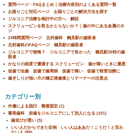
質問ページ・FAQまとめ｜治療内容別のよくある質問一覧
お困りごと対応ページ お困りごとの解決方法を探す
ジルコニア治療を検討中の方へ 解説
スクリューピンを取るかとらないか？｜歯の中にある金属のネ
ジ
24時間質問ページ 北村歯科 鶴見駅の歯医者
北村歯科のFAQページ 鶴見駅の歯医者
ジルコニアで後悔？ ジルコニアで良かった 鶴見駅30秒の歯
医者
かなりの頻度で遭遇する スクリューピン 歯が痛いときに最悪
仮歯で虫歯 仮歯で歯周病 仮歯で痛い 仮歯で根管治療に
歯ぎしりが強い方の矯正後修復とリテーナーの注意点
カテゴリー別
外傷による脱臼 整復固定 (1)
審美歯科 前歯をジルコニアにして別人になる (151)
歯並びが悪い (5)
いい人だからできた症例 いい人はああだ！こうだ！と言わ
ない人 (88)