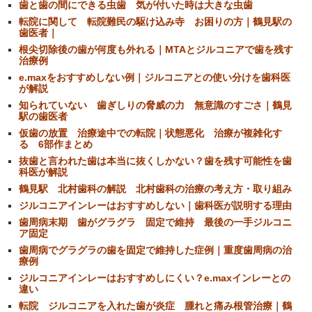
歯と歯の間にできる虫歯 気が付いた時は大きな虫歯
転院に関して 転院難民の駆け込み寺 お困りの方｜鶴見駅の
歯医者｜
根尖切除後の歯が何度も外れる｜MTAとジルコニアで歯を残す
治療例
e.maxをおすすめしない例｜ジルコニアとの使い分けを歯科医
が解説
知られていない 歯ぎしりの脅威の力 無意識のすごさ｜鶴見
駅の歯医者
仮歯の放置 治療途中での転院｜状態悪化 治療が複雑化す
る 6部作まとめ
抜歯と言われた歯は本当に抜くしかない？歯を残す可能性を歯
科医が解説
鶴見駅 北村歯科の解説 北村歯科の治療の考え方・取り組み
ジルコニアインレーはおすすめしない｜歯科医が説明する理由
歯周病末期 歯がグラグラ 固定で維持 最後の一手ジルコニ
ア固定
歯周病でグラグラの歯を固定で維持した症例｜重度歯周病の治
療例
ジルコニアインレーはおすすめしにくい？e.maxインレーとの
違い
転院 ジルコニアを入れた歯が炎症 腫れと痛み根管治療｜鶴