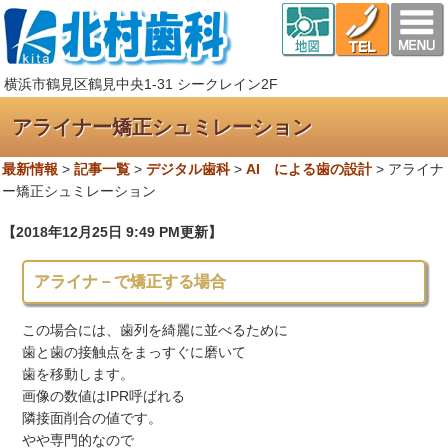
横浜市鶴見区鶴見中央1-31 シークレイン2F
アライナー矯正シュミレーション
最新情報
>
記事一覧
>
デジタル歯科
>
AI による歯の設計
>
アライナ
ー矯正シュミレーション
【2018年12月25日 9:49 PM更新】
アライナ－で矯正する場合
この場合には、歯列を綺麗に並べるために
歯と歯の接触点をまっすぐに磨いて
歯を移動します。
画像の数値はIPR呼ばれる
隣接面削合の値です。
やや専門的なので