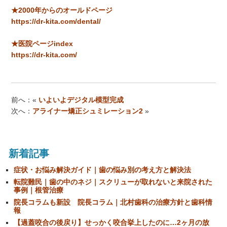
★2000年からのオールドページ
https://dr-kita.com/dental/
★医院ページindex
https://dr-kita.com/
前へ：«
いよいよデジタル模型完成
次へ：
アライナー矯正シュミレーション2
»
新着記事
症状・お悩み解決ガイド｜歯の悩み別の考え方と解決法
転院難民｜歯の中のネジ｜スクリューが取れないと来院された
事例｜根管治療
院長コラムも新設 院長コラム｜北村歯科の治療方針と歯科情
報
【過蓋咬合の後戻り】せっかく咬合挙上したのに…2ヶ月の放