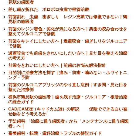
見駅の歯医者
差し歯が折れた ボロボロ虫歯で根管治療
前歯割れ 虫歯 歯ぎしり レジン充填では修復できない｜鶴
見駅の歯医者
前歯のレジン着色・劣化が気になる方へ｜奥歯の咬み合わせを
整えてジルコニアで修復
前歯をキレイにしたい方へ｜過蓋咬合・歯ぎしりをジルコニア
で修復
過蓋咬合でも前歯をきれいにしたい方へ｜見た目を整える治療
の考え方
前歯をきれいにしたい方へ｜前歯のお悩み解決指針
目的別に治療方法を探す｜痛み・前歯・噛めない・ホワイトニ
ング・予防
前歯のジルコニアブリッジのやり直し症例｜すき間・見た目を
整えた治療例
横浜市鶴見駅の歯医者｜歯を残す治療・ジルコニア・根管治療
の総合ガイド
CAD/CAM冠（キャドカム冠）の解説 保険でできる白い被
せ物をどう考えるか
予防歯科 「治療に通う歯医者」から「メンテナンスに通う歯医
者」へ｜
審美歯科・転院・歯科治療トラブルの解説ガイド