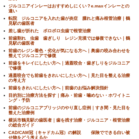
ジルコニアインレーはおすすめしにくい？e.maxインレーとの
違い
転院 ジルコニアを入れた歯が炎症 腫れと痛み根管治療｜鶴
見駅の歯医者
差し歯が折れた ボロボロ虫歯で根管治療
前歯割れ 虫歯 歯ぎしり レジン充填では修復できない｜鶴
見駅の歯医者
前歯のレジン着色・劣化が気になる方へ｜奥歯の咬み合わせを
整えてジルコニアで修復
前歯をキレイにしたい方へ｜過蓋咬合・歯ぎしりをジルコニア
で修復
過蓋咬合でも前歯をきれいにしたい方へ｜見た目を整える治療
の考え方
前歯をきれいにしたい方へ｜前歯のお悩み解決指針
目的別に治療方法を探す｜痛み・前歯・噛めない・ホワイトニ
ング・予防
前歯のジルコニアブリッジのやり直し症例｜すき間・見た目を
整えた治療例
横浜市鶴見駅の歯医者｜歯を残す治療・ジルコニア・根管治療
の総合ガイド
CAD/CAM冠（キャドカム冠）の解説 保険でできる白い被
せ物をどう考えるか