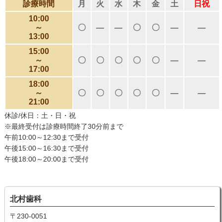
診療時間
月
火
水
木
金
土
日祝
10:00
～
〇
―
―
〇
〇
―
―
13:00
15:00
～
〇
〇
〇
〇
〇
―
―
17:00
18:00
～
〇
〇
〇
〇
〇
―
―
21:00
休診/休日：土・日・祝
※最終受付は診療時間終了30分前まで
午前10:00～12:30まで受付
午後15:00～16:30まで受付
午後18:00～20:00まで受付
北村歯科
〒230-0051