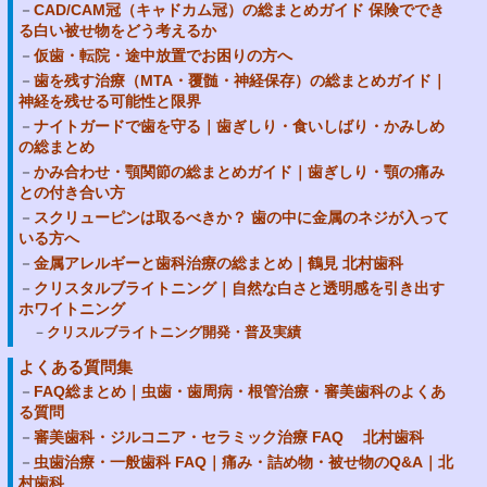
CAD/CAM冠（キャドカム冠）の総まとめガイド 保険ででき
る白い被せ物をどう考えるか
仮歯・転院・途中放置でお困りの方へ
歯を残す治療（MTA・覆髄・神経保存）の総まとめガイド｜
神経を残せる可能性と限界
ナイトガードで歯を守る｜歯ぎしり・食いしばり・かみしめ
の総まとめ
かみ合わせ・顎関節の総まとめガイド｜歯ぎしり・顎の痛み
との付き合い方
スクリューピンは取るべきか？ 歯の中に金属のネジが入って
いる方へ
金属アレルギーと歯科治療の総まとめ｜鶴見 北村歯科
クリスタルブライトニング｜自然な白さと透明感を引き出す
ホワイトニング
クリスルブライトニング開発・普及実績
よくある質問集
FAQ総まとめ｜虫歯・歯周病・根管治療・審美歯科のよくあ
る質問
審美歯科・ジルコニア・セラミック治療 FAQ 北村歯科
虫歯治療・一般歯科 FAQ｜痛み・詰め物・被せ物のQ&A｜北
村歯科