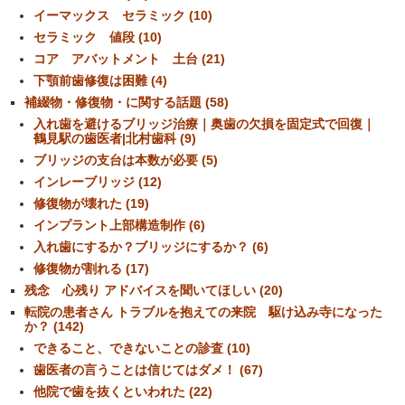
イーマックス セラミック (10)
セラミック 値段 (10)
コア アバットメント 土台 (21)
下顎前歯修復は困難 (4)
補綴物・修復物・に関する話題 (58)
入れ歯を避けるブリッジ治療｜奥歯の欠損を固定式で回復｜
鶴見駅の歯医者|北村歯科 (9)
ブリッジの支台は本数が必要 (5)
インレーブリッジ (12)
修復物が壊れた (19)
インプラント上部構造制作 (6)
入れ歯にするか？ブリッジにするか？ (6)
修復物が割れる (17)
残念 心残り アドバイスを聞いてほしい (20)
転院の患者さん トラブルを抱えての来院 駆け込み寺になった
か？ (142)
できること、できないことの診査 (10)
歯医者の言うことは信じてはダメ！ (67)
他院で歯を抜くといわれた (22)