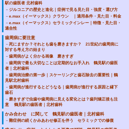
駅の歯医者 北村歯科
ジルコニアの歴史と進化｜症例で見る見た目・強度・選び方
e.max（イーマックス）クラウン ｜適用条件・見た目・料金
e.max（イーマックス）セラミックインレー｜特徴・見た目・
適合性
歯周病に要注意
死にますか？それとも歯を磨きますか？ 21世紀の歯周病に
対する考え方の始まり
歯周病がよく分かる画像 磨きすぎ
歯周病で最も大切なことは定期的なお手入れ 鶴見駅の歯医
者｜北村歯科
歯周病治療の第一歩｜スケーリングと歯石除去の重要性｜鶴
見駅北村歯科
歯周病が進行するとどうなる｜歯周病が進行する原因と縁下
歯石
磨きすぎで虫歯や歯周病に見える変化とは？歯列矯正後も注
意 鶴見駅の歯医者｜北村歯科
かみ合わせ に関して 鶴見駅の歯医者｜北村歯科
難症例の続くかみあわせ修正を伴う セラミックでの修復