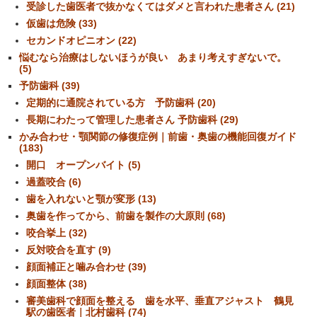
受診した歯医者で抜かなくてはダメと言われた患者さん (21)
仮歯は危険 (33)
セカンドオピニオン (22)
悩むなら治療はしないほうが良い あまり考えすぎないで。
(5)
予防歯科 (39)
定期的に通院されている方 予防歯科 (20)
長期にわたって管理した患者さん 予防歯科 (29)
かみ合わせ・顎関節の修復症例｜前歯・奥歯の機能回復ガイド
(183)
開口 オープンバイト (5)
過蓋咬合 (6)
歯を入れないと顎が変形 (13)
奥歯を作ってから、前歯を製作の大原則 (68)
咬合挙上 (32)
反対咬合を直す (9)
顔面補正と噛み合わせ (39)
顔面整体 (38)
審美歯科で顔面を整える 歯を水平、垂直アジャスト 鶴見
駅の歯医者｜北村歯科 (74)