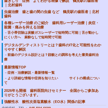
歯ぎしり 症例 よくわかる画像で解説 鶴見駅の歯医者
｜北村歯科
虫歯治療 歯と歯の間の虫歯 など 鶴見駅の歯医者｜北村
歯科
各種レーザー治療 のご紹介 歯科用レーザー治療｜炎症・
殺菌・痛みを抑える治療
舌小帯切除は炭酸ガスレーザーで短時間に可能｜舌が動かし
にくい方へ 麻酔なしで短時間で可能
デジタルデンティストリーとは？歯科のIT化と可能性をわか
りやすく解説
前歯のデジタル設計とは？顔貌との調和を考えた審美歯科治
療
最新情報TOP
症例・治療解説・最新情報一覧
より詳細な情報や症例を知りたい サイトの構成につい
て
2026年も開催 歯科医院向けセミナー 全国からご参加あ
りがとうございます。
強酸性水 酸性次亜塩素酸水（EO水）関係の記事