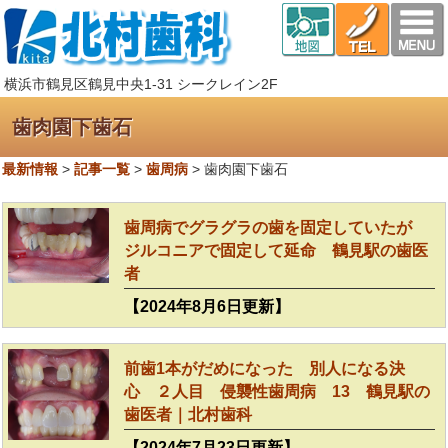
横浜市鶴見区鶴見中央1-31 シークレイン2F
歯肉園下歯石
最新情報
>
記事一覧
>
歯周病
>
歯肉園下歯石
歯周病でグラグラの歯を固定していたが
ジルコニアで固定して延命 鶴見駅の歯医
者
【2024年8月6日更新】
前歯1本がだめになった 別人になる決
心 ２人目 侵襲性歯周病 13 鶴見駅の
歯医者｜北村歯科
【2024年7月23日更新】