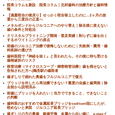
院長コラムも新設 院長コラム｜北村歯科の治療方針と歯科情
報
【過蓋咬合の後戻り】せっかく咬合挙上したのに…2ヶ月の放
置から三度目の正直へ
メタルボンドからジルコニアへのやり替え｜除去後に使えない
歯の条件と対処法
クリスタルブライトニング開発・普及実績｜削らずに歯を白く
するホワイトニングの原点
前歯のジルコニア治療で後悔しないために｜失敗例・費用・歯
科医師の選び方
歯科医院で『神経を抜く』と言われたら。その後に待ち受ける
歯根破折のリスク
根管治療（マイクロスコープ・精密根管治療）歯を残せないと
告知された方へ|鶴見駅の歯医者
歯ぎしりで崩れた奥歯をフルジルコニアで復元
ブリッジを外したら再治療できない？重度の虫歯と歯周病｜除
去前から説明済み
前歯にブリッジを入れたい｜当方でできること、できないこと
の判断
歯科医のおすすめで金属延長ブリッジをcad/cam冠にしたが、
咬めないと来院 ジルコニア延長ブリッジ
歯ぎしりの方の奥歯 銀歯交換 金属から白い歯に e.maxイ