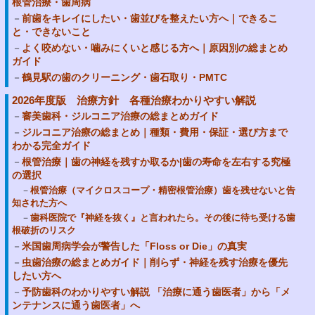
根管治療・歯周病
前歯をキレイにしたい・歯並びを整えたい方へ｜できるこ
と・できないこと
よく咬めない・噛みにくいと感じる方へ｜原因別の総まとめ
ガイド
鶴見駅の歯のクリーニング・歯石取り・PMTC
2026年度版 治療方針 各種治療わかりやすい解説
審美歯科・ジルコニア治療の総まとめガイド
ジルコニア治療の総まとめ｜種類・費用・保証・選び方まで
わかる完全ガイド
根管治療｜歯の神経を残すか取るか|歯の寿命を左右する究極
の選択
根管治療（マイクロスコープ・精密根管治療）歯を残せないと告
知された方へ
歯科医院で『神経を抜く』と言われたら。その後に待ち受ける歯
根破折のリスク
米国歯周病学会が警告した「Floss or Die」の真実
虫歯治療の総まとめガイド｜削らず・神経を残す治療を優先
したい方へ
予防歯科のわかりやすい解説 「治療に通う歯医者」から「メ
ンテナンスに通う歯医者」へ