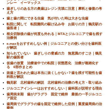
ンレー イーマックス
歯ぎしりのある方の奥歯はレジン充填に注意｜摩耗と修復の考
え方
歯と歯の間にできる虫歯 気が付いた時は大きな虫歯
転院に関して 転院難民の駆け込み寺 お困りの方｜鶴見駅の
歯医者｜
根尖切除後の歯が何度も外れる｜MTAとジルコニアで歯を残す
治療例
e.maxをおすすめしない例｜ジルコニアとの使い分けを歯科医
が解説
知られていない 歯ぎしりの脅威の力 無意識のすごさ｜鶴見
駅の歯医者
仮歯の放置 治療途中での転院｜状態悪化 治療が複雑化す
る 6部作まとめ
抜歯と言われた歯は本当に抜くしかない？歯を残す可能性を歯
科医が解説
鶴見駅 北村歯科の解説 北村歯科の治療の考え方・取り組み
ジルコニアインレーはおすすめしない｜歯科医が説明する理由
歯周病末期 歯がグラグラ 固定で維持 最後の一手ジルコニ
ア固定
歯周病でグラグラの歯を固定で維持した症例｜重度歯周病の治
療例