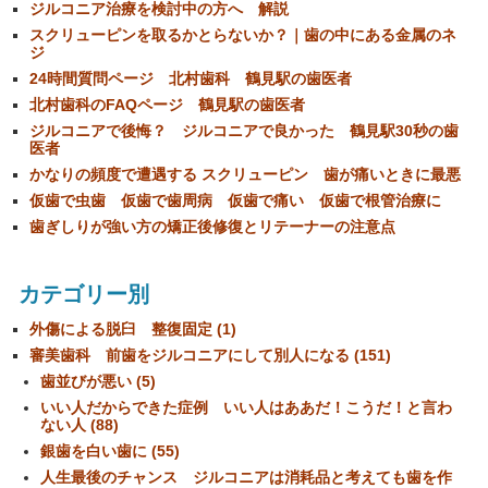
ジルコニア治療を検討中の方へ 解説
スクリューピンを取るかとらないか？｜歯の中にある金属のネ
ジ
24時間質問ページ 北村歯科 鶴見駅の歯医者
北村歯科のFAQページ 鶴見駅の歯医者
ジルコニアで後悔？ ジルコニアで良かった 鶴見駅30秒の歯
医者
かなりの頻度で遭遇する スクリューピン 歯が痛いときに最悪
仮歯で虫歯 仮歯で歯周病 仮歯で痛い 仮歯で根管治療に
歯ぎしりが強い方の矯正後修復とリテーナーの注意点
カテゴリー別
外傷による脱臼 整復固定 (1)
審美歯科 前歯をジルコニアにして別人になる (151)
歯並びが悪い (5)
いい人だからできた症例 いい人はああだ！こうだ！と言わ
ない人 (88)
銀歯を白い歯に (55)
人生最後のチャンス ジルコニアは消耗品と考えても歯を作