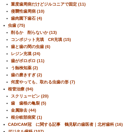
重度歯周病だけどジルコニアで固定 (11)
侵襲性歯周病 (10)
歯肉園下歯石 (4)
虫歯 (75)
削るか 削らないか (13)
コンポジット充填 CR充填 (15)
歯と歯の間の虫歯 (6)
レジン充填 (24)
歯がボロボロ (11)
う蝕検知薬 (2)
歯の磨きすぎ (2)
何度やっても、取れる虫歯の形 (7)
根管治療 (94)
スクリューピン (20)
歯 歯根の亀裂 (5)
金属除去 (44)
根分岐部病変 (1)
CAD/CAM冠 に関する記事 鶴見駅の歯医者｜北村歯科 (16)
デジタル歯科 (107)