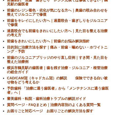
前歯割れ 虫歯 歯ぎしり レジン充填では修復できない｜鶴
見駅の歯医者
前歯のレジン着色・劣化が気になる方へ｜奥歯の咬み合わせを
整えてジルコニアで修復
前歯をキレイにしたい方へ｜過蓋咬合・歯ぎしりをジルコニア
で修復
過蓋咬合でも前歯をきれいにしたい方へ｜見た目を整える治療
の考え方
前歯をきれいにしたい方へ｜前歯のお悩み解決指針
目的別に治療方法を探す｜痛み・前歯・噛めない・ホワイトニ
ング・予防
前歯のジルコニアブリッジのやり直し症例｜すき間・見た目を
整えた治療例
横浜市鶴見駅の歯医者｜歯を残す治療・ジルコニア・根管治療
の総合ガイド
CAD/CAM冠（キャドカム冠）の解説 保険でできる白い被
せ物をどう考えるか
予防歯科 「治療に通う歯医者」から「メンテナンスに通う歯医
者」へ｜
審美歯科・転院・歯科治療トラブルの解説ガイド
質問ページ・FAQまとめ｜治療内容別のよくある質問一覧
お困りごと対応ページ お困りごとの解決方法を探す