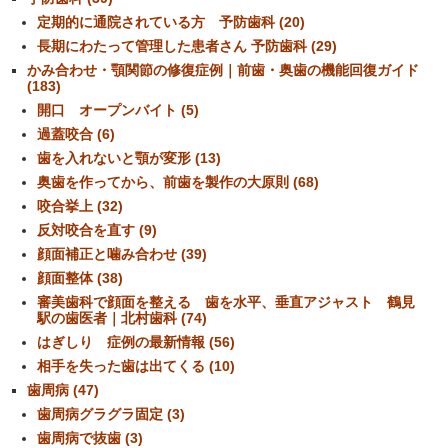
定期的に通院されている方 予防歯科 (20)
長期にわたって管理した患者さん 予防歯科 (29)
かみ合わせ・顎関節の修復症例｜前歯・奥歯の機能回復ガイド
(183)
開口 オープンバイト (5)
過蓋咬合 (6)
歯を入れないと顎が変形 (13)
奥歯を作ってから、前歯を製作の大原則 (68)
咬合挙上 (32)
反対咬合を直す (9)
顔面補正と噛み合わせ (39)
顔面整体 (38)
審美歯科で顔面を整える 歯を水平、垂直アジャスト 鶴見
駅の歯医者｜北村歯科 (74)
はぎしり 症例の最新情報 (56)
相手を失った歯は出てくる (10)
歯周病 (47)
歯周病グラグラ固定 (3)
歯周病で抜歯 (3)