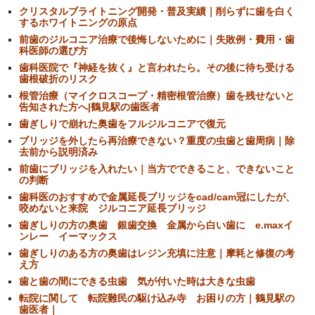
クリスタルブライトニング開発・普及実績｜削らずに歯を白く
するホワイトニングの原点
前歯のジルコニア治療で後悔しないために｜失敗例・費用・歯
科医師の選び方
歯科医院で『神経を抜く』と言われたら。その後に待ち受ける
歯根破折のリスク
根管治療（マイクロスコープ・精密根管治療）歯を残せないと
告知された方へ|鶴見駅の歯医者
歯ぎしりで崩れた奥歯をフルジルコニアで復元
ブリッジを外したら再治療できない？重度の虫歯と歯周病｜除
去前から説明済み
前歯にブリッジを入れたい｜当方でできること、できないこと
の判断
歯科医のおすすめで金属延長ブリッジをcad/cam冠にしたが、
咬めないと来院 ジルコニア延長ブリッジ
歯ぎしりの方の奥歯 銀歯交換 金属から白い歯に e.maxイ
ンレー イーマックス
歯ぎしりのある方の奥歯はレジン充填に注意｜摩耗と修復の考
え方
歯と歯の間にできる虫歯 気が付いた時は大きな虫歯
転院に関して 転院難民の駆け込み寺 お困りの方｜鶴見駅の
歯医者｜