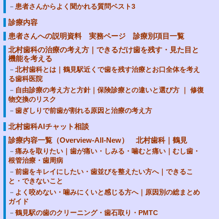
患者さんからよく聞かれる質問ベスト3
診療内容
患者さんへの説明資料 実務ページ 診療別項目一覧
北村歯科の治療の考え方｜できるだけ歯を残す・見た目と
機能を考える
北村歯科とは｜鶴見駅近くで歯を残す治療とお口全体を考え
る歯科医院
自由診療の考え方と方針｜保険診療との違いと選び方 ｜ 修復
物交換のリスク
歯ぎしりで前歯が割れる原因と治療の考え方
北村歯科AIチャット相談
診療内容一覧（Overview-All-New） 北村歯科｜鶴見
痛みを取りたい｜歯が痛い・しみる・噛むと痛い｜むし歯・
根管治療・歯周病
前歯をキレイにしたい・歯並びを整えたい方へ｜できるこ
と・できないこと
よく咬めない・噛みにくいと感じる方へ｜原因別の総まとめ
ガイド
鶴見駅の歯のクリーニング・歯石取り・PMTC