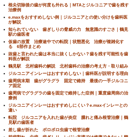
根尖切除後の歯が何度も外れる｜MTAとジルコニアで歯を残す
治療例
e.maxをおすすめしない例｜ジルコニアとの使い分けを歯科医
が解説
知られていない 歯ぎしりの脅威の力 無意識のすごさ｜鶴見
駅の歯医者
仮歯の放置 治療途中での転院｜状態悪化 治療が複雑化す
る 6部作まとめ
抜歯と言われた歯は本当に抜くしかない？歯を残す可能性を歯
科医が解説
鶴見駅 北村歯科の解説 北村歯科の治療の考え方・取り組み
ジルコニアインレーはおすすめしない｜歯科医が説明する理由
歯周病末期 歯がグラグラ 固定で維持 最後の一手ジルコニ
ア固定
歯周病でグラグラの歯を固定で維持した症例｜重度歯周病の治
療例
ジルコニアインレーはおすすめしにくい？e.maxインレーとの
違い
転院 ジルコニアを入れた歯が炎症 腫れと痛み根管治療｜鶴
見駅の歯医者
差し歯が折れた ボロボロ虫歯で根管治療