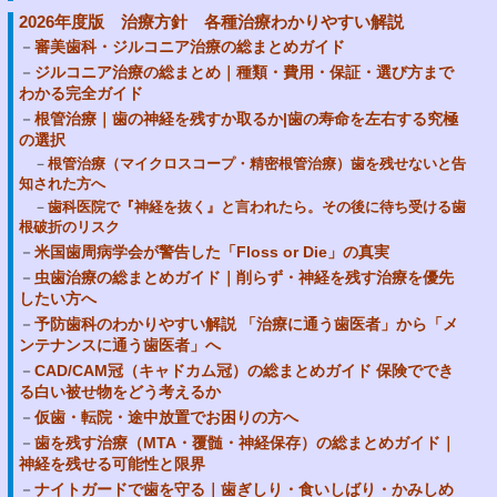
2026年度版 治療方針 各種治療わかりやすい解説
審美歯科・ジルコニア治療の総まとめガイド
ジルコニア治療の総まとめ｜種類・費用・保証・選び方まで
わかる完全ガイド
根管治療｜歯の神経を残すか取るか|歯の寿命を左右する究極
の選択
根管治療（マイクロスコープ・精密根管治療）歯を残せないと告
知された方へ
歯科医院で『神経を抜く』と言われたら。その後に待ち受ける歯
根破折のリスク
米国歯周病学会が警告した「Floss or Die」の真実
虫歯治療の総まとめガイド｜削らず・神経を残す治療を優先
したい方へ
予防歯科のわかりやすい解説 「治療に通う歯医者」から「メ
ンテナンスに通う歯医者」へ
CAD/CAM冠（キャドカム冠）の総まとめガイド 保険ででき
る白い被せ物をどう考えるか
仮歯・転院・途中放置でお困りの方へ
歯を残す治療（MTA・覆髄・神経保存）の総まとめガイド｜
神経を残せる可能性と限界
ナイトガードで歯を守る｜歯ぎしり・食いしばり・かみしめ