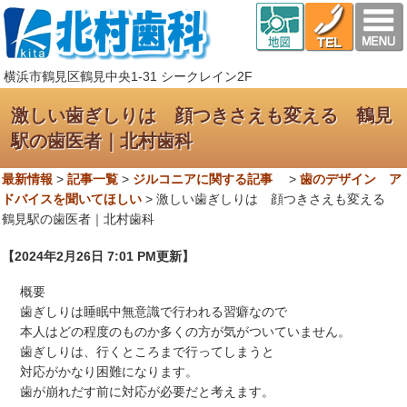
横浜市鶴見区鶴見中央1-31 シークレイン2F
激しい歯ぎしりは 顔つきさえも変える 鶴見
駅の歯医者｜北村歯科
最新情報
>
記事一覧
>
ジルコニアに関する記事
>
歯のデザイン ア
ドバイスを聞いてほしい
>
激しい歯ぎしりは 顔つきさえも変える
鶴見駅の歯医者｜北村歯科
【2024年2月26日 7:01 PM更新】
概要
歯ぎしりは睡眠中無意識で行われる習癖なので
本人はどの程度のものか多くの方が気がついていません。
歯ぎしりは、行くところまで行ってしまうと
対応がかなり困難になります。
歯が崩れだす前に対応が必要だと考えます。