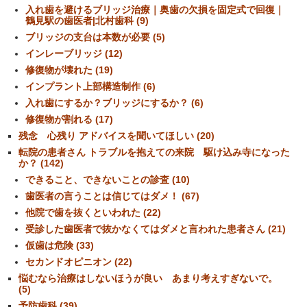
入れ歯を避けるブリッジ治療｜奥歯の欠損を固定式で回復｜
鶴見駅の歯医者|北村歯科 (9)
ブリッジの支台は本数が必要 (5)
インレーブリッジ (12)
修復物が壊れた (19)
インプラント上部構造制作 (6)
入れ歯にするか？ブリッジにするか？ (6)
修復物が割れる (17)
残念 心残り アドバイスを聞いてほしい (20)
転院の患者さん トラブルを抱えての来院 駆け込み寺になった
か？ (142)
できること、できないことの診査 (10)
歯医者の言うことは信じてはダメ！ (67)
他院で歯を抜くといわれた (22)
受診した歯医者で抜かなくてはダメと言われた患者さん (21)
仮歯は危険 (33)
セカンドオピニオン (22)
悩むなら治療はしないほうが良い あまり考えすぎないで。
(5)
予防歯科 (39)