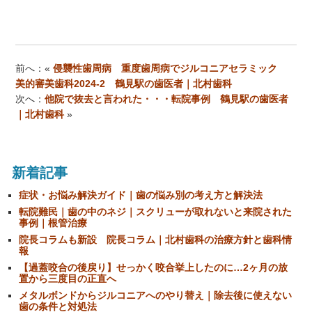
前へ：«
侵襲性歯周病 重度歯周病でジルコニアセラミック
美的審美歯科2024-2 鶴見駅の歯医者｜北村歯科
次へ：
他院で抜去と言われた・・・転院事例 鶴見駅の歯医者
｜北村歯科
»
新着記事
症状・お悩み解決ガイド｜歯の悩み別の考え方と解決法
転院難民｜歯の中のネジ｜スクリューが取れないと来院された
事例｜根管治療
院長コラムも新設 院長コラム｜北村歯科の治療方針と歯科情
報
【過蓋咬合の後戻り】せっかく咬合挙上したのに…2ヶ月の放
置から三度目の正直へ
メタルボンドからジルコニアへのやり替え｜除去後に使えない
歯の条件と対処法