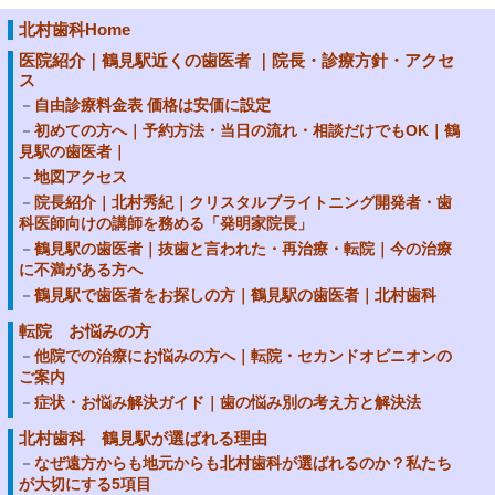
北村歯科Home
医院紹介｜鶴見駅近くの歯医者 ｜院長・診療方針・アクセ
ス
自由診療料金表 価格は安価に設定
初めての方へ｜予約方法・当日の流れ・相談だけでもOK｜鶴
見駅の歯医者｜
地図アクセス
院長紹介｜北村秀紀｜クリスタルブライトニング開発者・歯
科医師向けの講師を務める「発明家院長」
鶴見駅の歯医者｜抜歯と言われた・再治療・転院｜今の治療
に不満がある方へ
鶴見駅で歯医者をお探しの方｜鶴見駅の歯医者｜北村歯科
転院 お悩みの方
他院での治療にお悩みの方へ｜転院・セカンドオピニオンの
ご案内
症状・お悩み解決ガイド｜歯の悩み別の考え方と解決法
北村歯科 鶴見駅が選ばれる理由
なぜ遠方からも地元からも北村歯科が選ばれるのか？私たち
が大切にする5項目