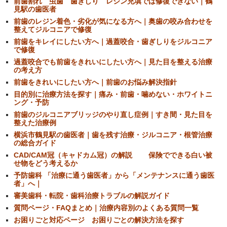
前歯割れ 虫歯 歯ぎしり レジン充填では修復できない｜鶴
見駅の歯医者
前歯のレジン着色・劣化が気になる方へ｜奥歯の咬み合わせを
整えてジルコニアで修復
前歯をキレイにしたい方へ｜過蓋咬合・歯ぎしりをジルコニア
で修復
過蓋咬合でも前歯をきれいにしたい方へ｜見た目を整える治療
の考え方
前歯をきれいにしたい方へ｜前歯のお悩み解決指針
目的別に治療方法を探す｜痛み・前歯・噛めない・ホワイトニ
ング・予防
前歯のジルコニアブリッジのやり直し症例｜すき間・見た目を
整えた治療例
横浜市鶴見駅の歯医者｜歯を残す治療・ジルコニア・根管治療
の総合ガイド
CAD/CAM冠（キャドカム冠）の解説 保険でできる白い被
せ物をどう考えるか
予防歯科 「治療に通う歯医者」から「メンテナンスに通う歯医
者」へ｜
審美歯科・転院・歯科治療トラブルの解説ガイド
質問ページ・FAQまとめ｜治療内容別のよくある質問一覧
お困りごと対応ページ お困りごとの解決方法を探す