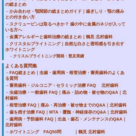
の総まとめ
かみ合わせ・顎関節の総まとめガイド｜歯ぎしり・顎の痛み
との付き合い方
スクリューピンは取るべきか？ 歯の中に金属のネジが入って
いる方へ
金属アレルギーと歯科治療の総まとめ｜鶴見 北村歯科
クリスタルブライトニング｜自然な白さと透明感を引き出す
ホワイトニング
クリスルブライトニング開発・普及実績
よくある質問集
FAQ総まとめ｜虫歯・歯周病・根管治療・審美歯科のよくあ
る質問
審美歯科・ジルコニア・セラミック治療 FAQ 北村歯科
虫歯治療・一般歯科 FAQ｜痛み・詰め物・被せ物のQ&A｜北
村歯科
根管治療 FAQ｜痛み・再治療・被せ物までのQ&A｜北村歯科
歯を残す治療 FAQ｜MTA・覆髄・神経保存のQ&A｜北村歯科
歯周病・予防歯科 FAQ｜出血・歯石・メンテナンスのQ&A｜
北村歯科
ホワイトニング FAQ50問 ｜鶴見 北村歯科