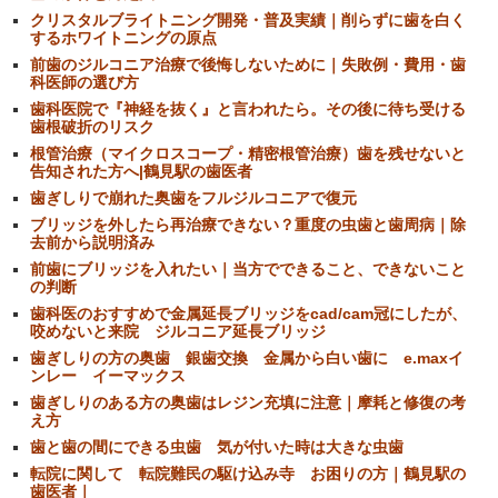
クリスタルブライトニング開発・普及実績｜削らずに歯を白く
するホワイトニングの原点
前歯のジルコニア治療で後悔しないために｜失敗例・費用・歯
科医師の選び方
歯科医院で『神経を抜く』と言われたら。その後に待ち受ける
歯根破折のリスク
根管治療（マイクロスコープ・精密根管治療）歯を残せないと
告知された方へ|鶴見駅の歯医者
歯ぎしりで崩れた奥歯をフルジルコニアで復元
ブリッジを外したら再治療できない？重度の虫歯と歯周病｜除
去前から説明済み
前歯にブリッジを入れたい｜当方でできること、できないこと
の判断
歯科医のおすすめで金属延長ブリッジをcad/cam冠にしたが、
咬めないと来院 ジルコニア延長ブリッジ
歯ぎしりの方の奥歯 銀歯交換 金属から白い歯に e.maxイ
ンレー イーマックス
歯ぎしりのある方の奥歯はレジン充填に注意｜摩耗と修復の考
え方
歯と歯の間にできる虫歯 気が付いた時は大きな虫歯
転院に関して 転院難民の駆け込み寺 お困りの方｜鶴見駅の
歯医者｜