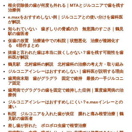
根尖切除後の歯が何度も外れる｜MTAとジルコニアで歯を残す
治療例
e.maxをおすすめしない例｜ジルコニアとの使い分けを歯科医
が解説
知られていない 歯ぎしりの脅威の力 無意識のすごさ｜鶴見
駅の歯医者
仮歯の放置 治療途中での転院｜状態悪化 治療が複雑化す
る 6部作まとめ
抜歯と言われた歯は本当に抜くしかない？歯を残す可能性を歯
科医が解説
鶴見駅 北村歯科の解説 北村歯科の治療の考え方・取り組み
ジルコニアインレーはおすすめしない｜歯科医が説明する理由
歯周病末期 歯がグラグラ 固定で維持 最後の一手ジルコニ
ア固定
歯周病でグラグラの歯を固定で維持した症例｜重度歯周病の治
療例
ジルコニアインレーはおすすめしにくい？e.maxインレーとの
違い
転院 ジルコニアを入れた歯が炎症 腫れと痛み根管治療｜鶴
見駅の歯医者
差し歯が折れた ボロボロ虫歯で根管治療