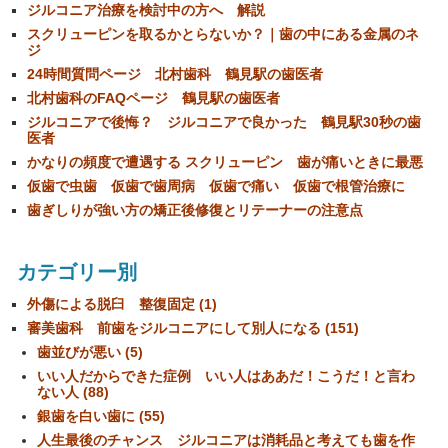
ジルコニア治療を検討中の方へ 解説
スクリューピンを取るかとらないか？｜歯の中にある金属のネ
ジ
24時間質問ページ 北村歯科 鶴見駅の歯医者
北村歯科のFAQページ 鶴見駅の歯医者
ジルコニアで後悔？ ジルコニアで良かった 鶴見駅30秒の歯
医者
かなりの頻度で遭遇する スクリューピン 歯が痛いときに最悪
仮歯で虫歯 仮歯で歯周病 仮歯で痛い 仮歯で根管治療に
歯ぎしりが強い方の矯正後修復とリテーナーの注意点
カテゴリー別
外傷による脱臼 整復固定 (1)
審美歯科 前歯をジルコニアにして別人になる (151)
歯並びが悪い (5)
いい人だからできた症例 いい人はああだ！こうだ！と言わ
ない人 (88)
銀歯を白い歯に (55)
人生最後のチャンス ジルコニアは消耗品と考えても歯を作