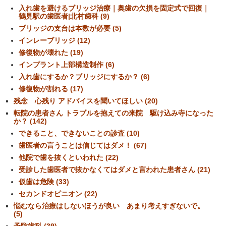
入れ歯を避けるブリッジ治療｜奥歯の欠損を固定式で回復｜
鶴見駅の歯医者|北村歯科 (9)
ブリッジの支台は本数が必要 (5)
インレーブリッジ (12)
修復物が壊れた (19)
インプラント上部構造制作 (6)
入れ歯にするか？ブリッジにするか？ (6)
修復物が割れる (17)
残念 心残り アドバイスを聞いてほしい (20)
転院の患者さん トラブルを抱えての来院 駆け込み寺になった
か？ (142)
できること、できないことの診査 (10)
歯医者の言うことは信じてはダメ！ (67)
他院で歯を抜くといわれた (22)
受診した歯医者で抜かなくてはダメと言われた患者さん (21)
仮歯は危険 (33)
セカンドオピニオン (22)
悩むなら治療はしないほうが良い あまり考えすぎないで。
(5)