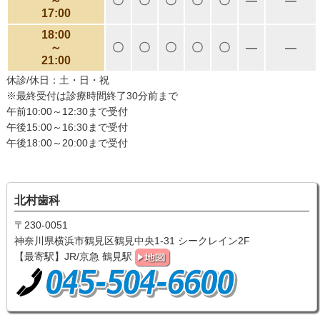
～
〇
〇
〇
〇
〇
―
―
17:00
18:00
～
〇
〇
〇
〇
〇
―
―
21:00
休診/休日：土・日・祝
※最終受付は診療時間終了30分前まで
午前10:00～12:30まで受付
午後15:00～16:30まで受付
午後18:00～20:00まで受付
北村歯科
〒230-0051
神奈川県横浜市鶴見区鶴見中央1-31 シークレイン2F
【最寄駅】JR/京急 鶴見駅