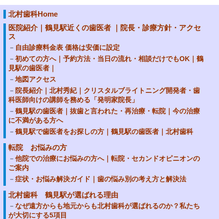
北村歯科Home
医院紹介｜鶴見駅近くの歯医者 ｜院長・診療方針・アクセ
ス
自由診療料金表 価格は安価に設定
初めての方へ｜予約方法・当日の流れ・相談だけでもOK｜鶴
見駅の歯医者｜
地図アクセス
院長紹介｜北村秀紀｜クリスタルブライトニング開発者・歯
科医師向けの講師を務める「発明家院長」
鶴見駅の歯医者｜抜歯と言われた・再治療・転院｜今の治療
に不満がある方へ
鶴見駅で歯医者をお探しの方｜鶴見駅の歯医者｜北村歯科
転院 お悩みの方
他院での治療にお悩みの方へ｜転院・セカンドオピニオンの
ご案内
症状・お悩み解決ガイド｜歯の悩み別の考え方と解決法
北村歯科 鶴見駅が選ばれる理由
なぜ遠方からも地元からも北村歯科が選ばれるのか？私たち
が大切にする5項目