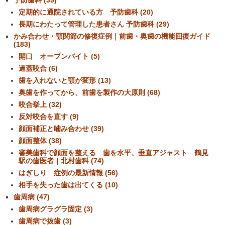
予防歯科 (39)
定期的に通院されている方 予防歯科 (20)
長期にわたって管理した患者さん 予防歯科 (29)
かみ合わせ・顎関節の修復症例｜前歯・奥歯の機能回復ガイド
(183)
開口 オープンバイト (5)
過蓋咬合 (6)
歯を入れないと顎が変形 (13)
奥歯を作ってから、前歯を製作の大原則 (68)
咬合挙上 (32)
反対咬合を直す (9)
顔面補正と噛み合わせ (39)
顔面整体 (38)
審美歯科で顔面を整える 歯を水平、垂直アジャスト 鶴見
駅の歯医者｜北村歯科 (74)
はぎしり 症例の最新情報 (56)
相手を失った歯は出てくる (10)
歯周病 (47)
歯周病グラグラ固定 (3)
歯周病で抜歯 (3)