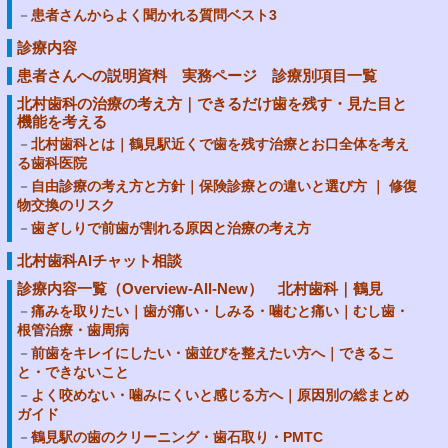
患者さんからよく聞かれる質問ベスト3
診療内容
患者さんへの説明資料 実務ページ 診療別項目一覧
北村歯科の治療の考え方｜できるだけ歯を残す・見た目と
機能を考える
北村歯科とは｜鶴見駅近くで歯を残す治療とお口全体を考え
る歯科医院
自由診療の考え方と方針｜保険診療との違いと選び方 ｜ 修復
物交換のリスク
歯ぎしりで前歯が割れる原因と治療の考え方
北村歯科AIチャット相談
診療内容一覧（Overview-All-New） 北村歯科｜鶴見
痛みを取りたい｜歯が痛い・しみる・噛むと痛い｜むし歯・
根管治療・歯周病
前歯をキレイにしたい・歯並びを整えたい方へ｜できるこ
と・できないこと
よく咬めない・噛みにくいと感じる方へ｜原因別の総まとめ
ガイド
鶴見駅の歯のクリーニング・歯石取り・PMTC