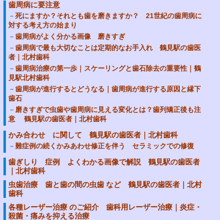
歯周病に要注意
死にますか？それとも歯を磨きますか？ 21世紀の歯周病に
対する考え方の始まり
歯周病がよく分かる画像 磨きすぎ
歯周病で最も大切なことは定期的なお手入れ 鶴見駅の歯医
者｜北村歯科
歯周病治療の第一歩｜スケーリングと歯石除去の重要性｜鶴
見駅北村歯科
歯周病が進行するとどうなる｜歯周病が進行する原因と縁下
歯石
磨きすぎで虫歯や歯周病に見える変化とは？歯列矯正後も注
意 鶴見駅の歯医者｜北村歯科
かみ合わせ に関して 鶴見駅の歯医者｜北村歯科
難症例の続くかみあわせ修正を伴う セラミックでの修復
歯ぎしり 症例 よくわかる画像で解説 鶴見駅の歯医者
｜北村歯科
虫歯治療 歯と歯の間の虫歯 など 鶴見駅の歯医者｜北村
歯科
各種レーザー治療 のご紹介 歯科用レーザー治療｜炎症・
殺菌・痛みを抑える治療