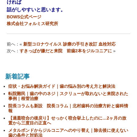
ければ
話がしやすいと思います。
BOWS公式ページ
株式会社フォルミス研究所
前へ：«
新型コロナウイルス 診療の手引き改訂 血栓対応
次へ：
すきっぱが嫌だと来院 前歯2本をジルコニアに
»
新着記事
症状・お悩み解決ガイド｜歯の悩み別の考え方と解決法
転院難民｜歯の中のネジ｜スクリューが取れないと来院された
事例｜根管治療
院長コラムも新設 院長コラム｜北村歯科の治療方針と歯科情
報
【過蓋咬合の後戻り】せっかく咬合挙上したのに…2ヶ月の放
置から三度目の正直へ
メタルボンドからジルコニアへのやり替え｜除去後に使えない
歯の条件と対処法