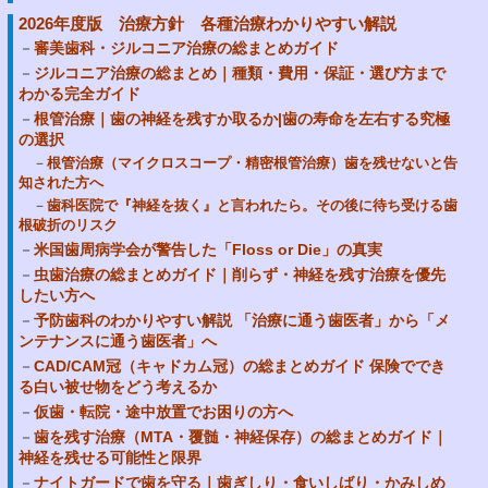
2026年度版 治療方針 各種治療わかりやすい解説
審美歯科・ジルコニア治療の総まとめガイド
ジルコニア治療の総まとめ｜種類・費用・保証・選び方まで
わかる完全ガイド
根管治療｜歯の神経を残すか取るか|歯の寿命を左右する究極
の選択
根管治療（マイクロスコープ・精密根管治療）歯を残せないと告
知された方へ
歯科医院で『神経を抜く』と言われたら。その後に待ち受ける歯
根破折のリスク
米国歯周病学会が警告した「Floss or Die」の真実
虫歯治療の総まとめガイド｜削らず・神経を残す治療を優先
したい方へ
予防歯科のわかりやすい解説 「治療に通う歯医者」から「メ
ンテナンスに通う歯医者」へ
CAD/CAM冠（キャドカム冠）の総まとめガイド 保険ででき
る白い被せ物をどう考えるか
仮歯・転院・途中放置でお困りの方へ
歯を残す治療（MTA・覆髄・神経保存）の総まとめガイド｜
神経を残せる可能性と限界
ナイトガードで歯を守る｜歯ぎしり・食いしばり・かみしめ