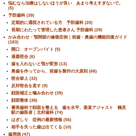
悩むなら治療はしないほうが良い あまり考えすぎないで。
(5)
予防歯科 (39)
定期的に通院されている方 予防歯科 (20)
長期にわたって管理した患者さん 予防歯科 (29)
かみ合わせ・顎関節の修復症例｜前歯・奥歯の機能回復ガイド
(183)
開口 オープンバイト (5)
過蓋咬合 (6)
歯を入れないと顎が変形 (13)
奥歯を作ってから、前歯を製作の大原則 (68)
咬合挙上 (32)
反対咬合を直す (9)
顔面補正と噛み合わせ (39)
顔面整体 (38)
審美歯科で顔面を整える 歯を水平、垂直アジャスト 鶴見
駅の歯医者｜北村歯科 (74)
はぎしり 症例の最新情報 (56)
相手を失った歯は出てくる (10)
歯周病 (47)