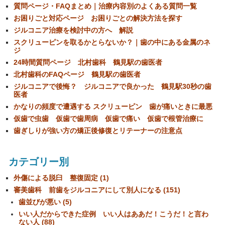
質問ページ・FAQまとめ｜治療内容別のよくある質問一覧
お困りごと対応ページ お困りごとの解決方法を探す
ジルコニア治療を検討中の方へ 解説
スクリューピンを取るかとらないか？｜歯の中にある金属のネ
ジ
24時間質問ページ 北村歯科 鶴見駅の歯医者
北村歯科のFAQページ 鶴見駅の歯医者
ジルコニアで後悔？ ジルコニアで良かった 鶴見駅30秒の歯
医者
かなりの頻度で遭遇する スクリューピン 歯が痛いときに最悪
仮歯で虫歯 仮歯で歯周病 仮歯で痛い 仮歯で根管治療に
歯ぎしりが強い方の矯正後修復とリテーナーの注意点
カテゴリー別
外傷による脱臼 整復固定 (1)
審美歯科 前歯をジルコニアにして別人になる (151)
歯並びが悪い (5)
いい人だからできた症例 いい人はああだ！こうだ！と言わ
ない人 (88)