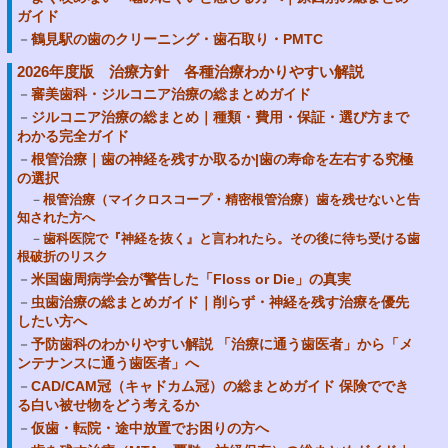
ガイド
鶴見駅の歯のクリーニング・歯石取り・PMTC
2026年度版 治療方針 各種治療わかりやすい解説
審美歯科・ジルコニア治療の総まとめガイド
ジルコニア治療の総まとめ｜種類・費用・保証・選び方まで
わかる完全ガイド
根管治療｜歯の神経を残すか取るか|歯の寿命を左右する究極
の選択
根管治療（マイクロスコープ・精密根管治療）歯を残せないと告
知された方へ
歯科医院で『神経を抜く』と言われたら。その後に待ち受ける歯
根破折のリスク
米国歯周病学会が警告した「Floss or Die」の真実
虫歯治療の総まとめガイド｜削らず・神経を残す治療を優先
したい方へ
予防歯科のわかりやすい解説 「治療に通う歯医者」から「メ
ンテナンスに通う歯医者」へ
CAD/CAM冠（キャドカム冠）の総まとめガイド 保険ででき
る白い被せ物をどう考えるか
仮歯・転院・途中放置でお困りの方へ