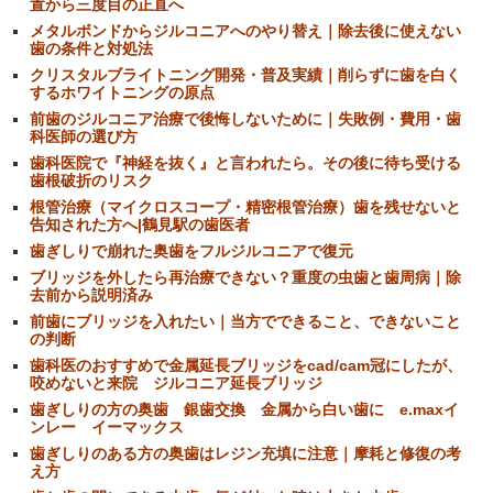
置から三度目の正直へ
メタルボンドからジルコニアへのやり替え｜除去後に使えない
歯の条件と対処法
クリスタルブライトニング開発・普及実績｜削らずに歯を白く
するホワイトニングの原点
前歯のジルコニア治療で後悔しないために｜失敗例・費用・歯
科医師の選び方
歯科医院で『神経を抜く』と言われたら。その後に待ち受ける
歯根破折のリスク
根管治療（マイクロスコープ・精密根管治療）歯を残せないと
告知された方へ|鶴見駅の歯医者
歯ぎしりで崩れた奥歯をフルジルコニアで復元
ブリッジを外したら再治療できない？重度の虫歯と歯周病｜除
去前から説明済み
前歯にブリッジを入れたい｜当方でできること、できないこと
の判断
歯科医のおすすめで金属延長ブリッジをcad/cam冠にしたが、
咬めないと来院 ジルコニア延長ブリッジ
歯ぎしりの方の奥歯 銀歯交換 金属から白い歯に e.maxイ
ンレー イーマックス
歯ぎしりのある方の奥歯はレジン充填に注意｜摩耗と修復の考
え方