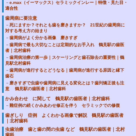
e.max（イーマックス）セラミックインレー｜特徴・見た目・
適合性
歯周病に要注意
死にますか？それとも歯を磨きますか？ 21世紀の歯周病に
対する考え方の始まり
歯周病がよく分かる画像 磨きすぎ
歯周病で最も大切なことは定期的なお手入れ 鶴見駅の歯医
者｜北村歯科
歯周病治療の第一歩｜スケーリングと歯石除去の重要性｜鶴
見駅北村歯科
歯周病が進行するとどうなる｜歯周病が進行する原因と縁下
歯石
磨きすぎで虫歯や歯周病に見える変化とは？歯列矯正後も注
意 鶴見駅の歯医者｜北村歯科
かみ合わせ に関して 鶴見駅の歯医者｜北村歯科
難症例の続くかみあわせ修正を伴う セラミックでの修復
歯ぎしり 症例 よくわかる画像で解説 鶴見駅の歯医者
｜北村歯科
虫歯治療 歯と歯の間の虫歯 など 鶴見駅の歯医者｜北村
歯科