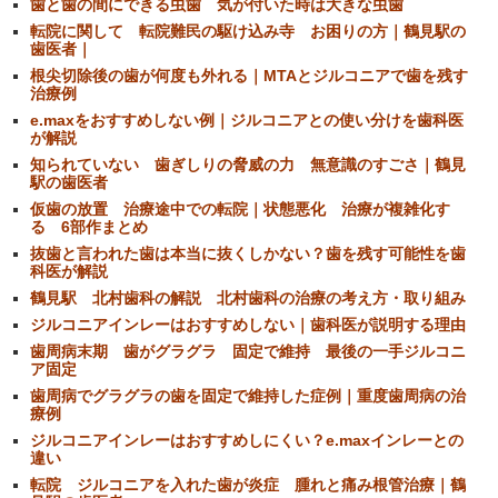
歯と歯の間にできる虫歯 気が付いた時は大きな虫歯
転院に関して 転院難民の駆け込み寺 お困りの方｜鶴見駅の
歯医者｜
根尖切除後の歯が何度も外れる｜MTAとジルコニアで歯を残す
治療例
e.maxをおすすめしない例｜ジルコニアとの使い分けを歯科医
が解説
知られていない 歯ぎしりの脅威の力 無意識のすごさ｜鶴見
駅の歯医者
仮歯の放置 治療途中での転院｜状態悪化 治療が複雑化す
る 6部作まとめ
抜歯と言われた歯は本当に抜くしかない？歯を残す可能性を歯
科医が解説
鶴見駅 北村歯科の解説 北村歯科の治療の考え方・取り組み
ジルコニアインレーはおすすめしない｜歯科医が説明する理由
歯周病末期 歯がグラグラ 固定で維持 最後の一手ジルコニ
ア固定
歯周病でグラグラの歯を固定で維持した症例｜重度歯周病の治
療例
ジルコニアインレーはおすすめしにくい？e.maxインレーとの
違い
転院 ジルコニアを入れた歯が炎症 腫れと痛み根管治療｜鶴