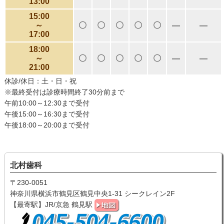
13:00
15:00
～
〇
〇
〇
〇
〇
―
―
17:00
18:00
～
〇
〇
〇
〇
〇
―
―
21:00
休診/休日：土・日・祝
※最終受付は診療時間終了30分前まで
午前10:00～12:30まで受付
午後15:00～16:30まで受付
午後18:00～20:00まで受付
北村歯科
〒230-0051
神奈川県横浜市鶴見区鶴見中央1-31 シークレイン2F
【最寄駅】JR/京急 鶴見駅