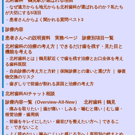
北村歯科 鶴見駅が選ばれる理由
なぜ遠方からも地元からも北村歯科が選ばれるのか？私たち
が大切にする5項目
患者さんからよく聞かれる質問ベスト3
診療内容
患者さんへの説明資料 実務ページ 診療別項目一覧
北村歯科の治療の考え方｜できるだけ歯を残す・見た目と
機能を考える
北村歯科とは｜鶴見駅近くで歯を残す治療とお口全体を考え
る歯科医院
自由診療の考え方と方針｜保険診療との違いと選び方 ｜ 修復
物交換のリスク
歯ぎしりで前歯が割れる原因と治療の考え方
北村歯科AIチャット相談
診療内容一覧（Overview-All-New） 北村歯科｜鶴見
痛みを取りたい｜歯が痛い・しみる・噛むと痛い｜むし歯・
根管治療・歯周病
前歯をキレイにしたい・歯並びを整えたい方へ｜できるこ
と・できないこと
よく咬めない・噛みにくいと感じる方へ｜原因別の総まとめ