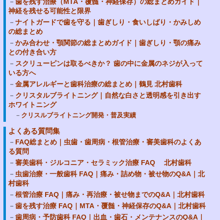
歯を残す治療（MTA・覆髄・神経保存）の総まとめガイド｜
神経を残せる可能性と限界
ナイトガードで歯を守る｜歯ぎしり・食いしばり・かみしめ
の総まとめ
かみ合わせ・顎関節の総まとめガイド｜歯ぎしり・顎の痛み
との付き合い方
スクリューピンは取るべきか？ 歯の中に金属のネジが入って
いる方へ
金属アレルギーと歯科治療の総まとめ｜鶴見 北村歯科
クリスタルブライトニング｜自然な白さと透明感を引き出す
ホワイトニング
クリスルブライトニング開発・普及実績
よくある質問集
FAQ総まとめ｜虫歯・歯周病・根管治療・審美歯科のよくあ
る質問
審美歯科・ジルコニア・セラミック治療 FAQ 北村歯科
虫歯治療・一般歯科 FAQ｜痛み・詰め物・被せ物のQ&A｜北
村歯科
根管治療 FAQ｜痛み・再治療・被せ物までのQ&A｜北村歯科
歯を残す治療 FAQ｜MTA・覆髄・神経保存のQ&A｜北村歯科
歯周病・予防歯科 FAQ｜出血・歯石・メンテナンスのQ&A｜