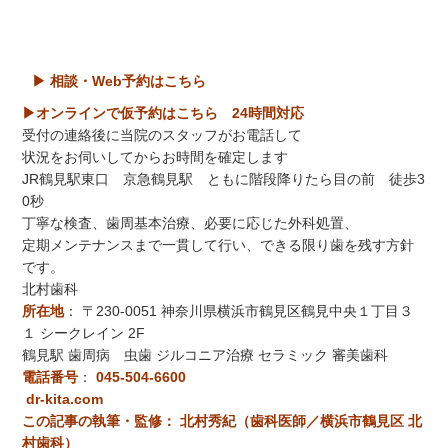
▶ 相談・Web予約はこちら
▶オンラインで仮予約はこちら 24時間対応
受付の連絡後に当院のスタッフがお電話して
状況をお伺いしてからお時間を確定します
JR鶴見駅東口 京急鶴見駅 ともに階段降りたら目の前 徒歩3
0秒
丁寧な検査、歯周基本治療、必要に応じた外科処置、
定期メンテナンスまで一貫して行い、できる限り歯を残す方針
です。
北村歯科
所在地
：
〒230-0051 神奈川県横浜市鶴見区鶴見中央１丁目３
１ シークレイン 2F
鶴見駅 歯周病 虫歯 ジルコニア治療 セラミック 審美歯科
電話番号
：
045-504-6600
dr-kita.com
この記事の執筆・監修： 北村秀紀（歯科医師／横浜市鶴見区 北
村歯科）