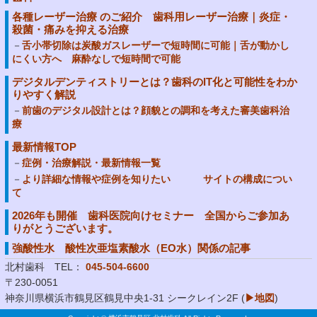
各種レーザー治療 のご紹介 歯科用レーザー治療｜炎症・
殺菌・痛みを抑える治療
舌小帯切除は炭酸ガスレーザーで短時間に可能｜舌が動かし
にくい方へ 麻酔なしで短時間で可能
デジタルデンティストリーとは？歯科のIT化と可能性をわか
りやすく解説
前歯のデジタル設計とは？顔貌との調和を考えた審美歯科治
療
最新情報TOP
症例・治療解説・最新情報一覧
より詳細な情報や症例を知りたい サイトの構成につい
て
2026年も開催 歯科医院向けセミナー 全国からご参加あ
りがとうございます。
強酸性水 酸性次亜塩素酸水（EO水）関係の記事
北村歯科 TEL：
045-504-6600
〒230-0051
神奈川県横浜市鶴見区鶴見中央1-31 シークレイン2F (
▶地図
)