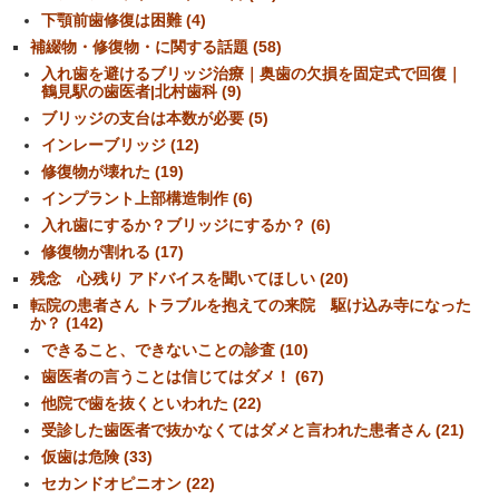
下顎前歯修復は困難 (4)
補綴物・修復物・に関する話題 (58)
入れ歯を避けるブリッジ治療｜奥歯の欠損を固定式で回復｜
鶴見駅の歯医者|北村歯科 (9)
ブリッジの支台は本数が必要 (5)
インレーブリッジ (12)
修復物が壊れた (19)
インプラント上部構造制作 (6)
入れ歯にするか？ブリッジにするか？ (6)
修復物が割れる (17)
残念 心残り アドバイスを聞いてほしい (20)
転院の患者さん トラブルを抱えての来院 駆け込み寺になった
か？ (142)
できること、できないことの診査 (10)
歯医者の言うことは信じてはダメ！ (67)
他院で歯を抜くといわれた (22)
受診した歯医者で抜かなくてはダメと言われた患者さん (21)
仮歯は危険 (33)
セカンドオピニオン (22)