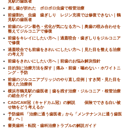
見駅の歯医者
差し歯が折れた ボロボロ虫歯で根管治療
前歯割れ 虫歯 歯ぎしり レジン充填では修復できない｜鶴
見駅の歯医者
前歯のレジン着色・劣化が気になる方へ｜奥歯の咬み合わせを
整えてジルコニアで修復
前歯をキレイにしたい方へ｜過蓋咬合・歯ぎしりをジルコニア
で修復
過蓋咬合でも前歯をきれいにしたい方へ｜見た目を整える治療
の考え方
前歯をきれいにしたい方へ｜前歯のお悩み解決指針
目的別に治療方法を探す｜痛み・前歯・噛めない・ホワイトニ
ング・予防
前歯のジルコニアブリッジのやり直し症例｜すき間・見た目を
整えた治療例
横浜市鶴見駅の歯医者｜歯を残す治療・ジルコニア・根管治療
の総合ガイド
CAD/CAM冠（キャドカム冠）の解説 保険でできる白い被
せ物をどう考えるか
予防歯科 「治療に通う歯医者」から「メンテナンスに通う歯医
者」へ｜
審美歯科・転院・歯科治療トラブルの解説ガイド