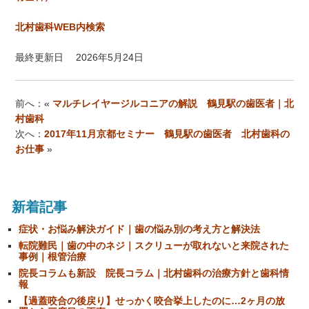
北村歯科WEB内検索
最終更新日
2026年5月24日
前へ：«
マルチレイヤージルコニアの解説 鶴見駅の歯医者｜北
村歯科
次へ：
2017年11月京都セミナー 鶴見駅の歯医者 北村歯科の
お仕事
»
新着記事
症状・お悩み解決ガイド｜歯の悩み別の考え方と解決法
転院難民｜歯の中のネジ｜スクリューが取れないと来院された
事例｜根管治療
院長コラムも新設 院長コラム｜北村歯科の治療方針と歯科情
報
【過蓋咬合の後戻り】せっかく咬合挙上したのに…2ヶ月の放