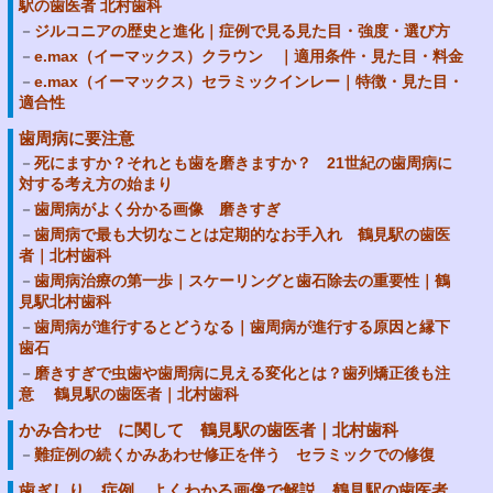
駅の歯医者 北村歯科
ジルコニアの歴史と進化｜症例で見る見た目・強度・選び方
e.max（イーマックス）クラウン ｜適用条件・見た目・料金
e.max（イーマックス）セラミックインレー｜特徴・見た目・
適合性
歯周病に要注意
死にますか？それとも歯を磨きますか？ 21世紀の歯周病に
対する考え方の始まり
歯周病がよく分かる画像 磨きすぎ
歯周病で最も大切なことは定期的なお手入れ 鶴見駅の歯医
者｜北村歯科
歯周病治療の第一歩｜スケーリングと歯石除去の重要性｜鶴
見駅北村歯科
歯周病が進行するとどうなる｜歯周病が進行する原因と縁下
歯石
磨きすぎで虫歯や歯周病に見える変化とは？歯列矯正後も注
意 鶴見駅の歯医者｜北村歯科
かみ合わせ に関して 鶴見駅の歯医者｜北村歯科
難症例の続くかみあわせ修正を伴う セラミックでの修復
歯ぎしり 症例 よくわかる画像で解説 鶴見駅の歯医者