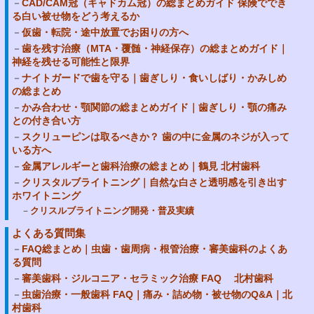
CAD/CAM冠（キャドカム冠）の総まとめガイド 保険ででき
る白い被せ物をどう考えるか
仮歯・転院・途中放置でお困りの方へ
歯を残す治療（MTA・覆髄・神経保存）の総まとめガイド｜
神経を残せる可能性と限界
ナイトガードで歯を守る｜歯ぎしり・食いしばり・かみしめ
の総まとめ
かみ合わせ・顎関節の総まとめガイド｜歯ぎしり・顎の痛み
との付き合い方
スクリューピンは取るべきか？ 歯の中に金属のネジが入って
いる方へ
金属アレルギーと歯科治療の総まとめ｜鶴見 北村歯科
クリスタルブライトニング｜自然な白さと透明感を引き出す
ホワイトニング
クリスルブライトニング開発・普及実績
よくある質問集
FAQ総まとめ｜虫歯・歯周病・根管治療・審美歯科のよくあ
る質問
審美歯科・ジルコニア・セラミック治療 FAQ 北村歯科
虫歯治療・一般歯科 FAQ｜痛み・詰め物・被せ物のQ&A｜北
村歯科