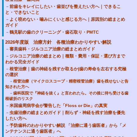
前歯をキレイにしたい・歯並びを整えたい方へ｜できるこ
と・できないこと
よく咬めない・噛みにくいと感じる方へ｜原因別の総まとめ
ガイド
鶴見駅の歯のクリーニング・歯石取り・PMTC
2026年度版 治療方針 各種治療わかりやすい解説
審美歯科・ジルコニア治療の総まとめガイド
ジルコニア治療の総まとめ｜種類・費用・保証・選び方まで
わかる完全ガイド
根管治療｜歯の神経を残すか取るか|歯の寿命を左右する究極
の選択
根管治療（マイクロスコープ・精密根管治療）歯を残せないと告
知された方へ
歯科医院で『神経を抜く』と言われたら。その後に待ち受ける歯
根破折のリスク
米国歯周病学会が警告した「Floss or Die」の真実
虫歯治療の総まとめガイド｜削らず・神経を残す治療を優先
したい方へ
予防歯科のわかりやすい解説 「治療に通う歯医者」から「メ
ンテナンスに通う歯医者」へ