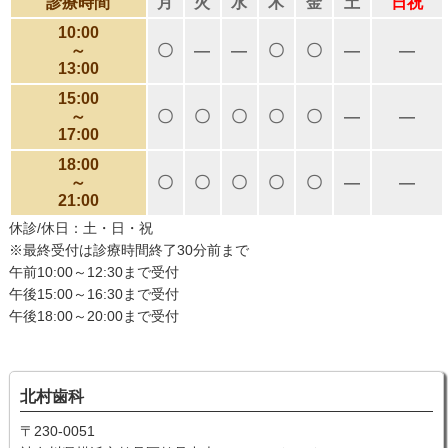
診療時間
月
火
水
木
金
土
日祝
10:00
～
〇
―
―
〇
〇
―
―
13:00
15:00
～
〇
〇
〇
〇
〇
―
―
17:00
18:00
～
〇
〇
〇
〇
〇
―
―
21:00
休診/休日：土・日・祝
※最終受付は診療時間終了30分前まで
午前10:00～12:30まで受付
午後15:00～16:30まで受付
午後18:00～20:00まで受付
北村歯科
〒230-0051