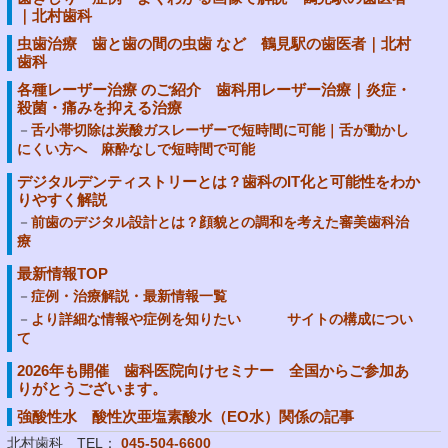
｜北村歯科
虫歯治療 歯と歯の間の虫歯 など 鶴見駅の歯医者｜北村
歯科
各種レーザー治療 のご紹介 歯科用レーザー治療｜炎症・
殺菌・痛みを抑える治療
舌小帯切除は炭酸ガスレーザーで短時間に可能｜舌が動かし
にくい方へ 麻酔なしで短時間で可能
デジタルデンティストリーとは？歯科のIT化と可能性をわか
りやすく解説
前歯のデジタル設計とは？顔貌との調和を考えた審美歯科治
療
最新情報TOP
症例・治療解説・最新情報一覧
より詳細な情報や症例を知りたい サイトの構成につい
て
2026年も開催 歯科医院向けセミナー 全国からご参加あ
りがとうございます。
強酸性水 酸性次亜塩素酸水（EO水）関係の記事
北村歯科 TEL：
045-504-6600