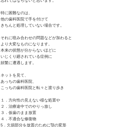
忘れてはならないと思います。
特に困難なのは、
他の歯科医院で手を付けて
きちんと処理していない場合です。
それに咬み合わせの問題などが加わると
より大変なものになります。
本来の状態が分からないほどに
いじくり廻されている症例に
頻繁に遭遇します。
ネットを見て、
あっちの歯科医院、
こっちの歯科医院と転々と渡り歩き
１．方向性の見えない様な処置や
２．治療途中でのやりっ放し
３．仮歯のまま放置
４．不適合な修復物
5．欠損部分を放置のために顎の変形