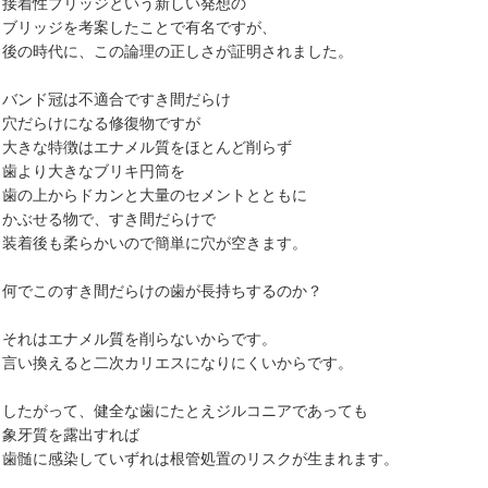
接着性ブリッジという新しい発想の
ブリッジを考案したことで有名ですが、
後の時代に、この論理の正しさが証明されました。
バンド冠は不適合ですき間だらけ
穴だらけになる修復物ですが
大きな特徴はエナメル質をほとんど削らず
歯より大きなブリキ円筒を
歯の上からドカンと大量のセメントとともに
かぶせる物で、すき間だらけで
装着後も柔らかいので簡単に穴が空きます。
何でこのすき間だらけの歯が長持ちするのか？
それはエナメル質を削らないからです。
言い換えると二次カリエスになりにくいからです。
したがって、健全な歯にたとえジルコニアであっても
象牙質を露出すれば
歯髄に感染していずれは根管処置のリスクが生まれます。