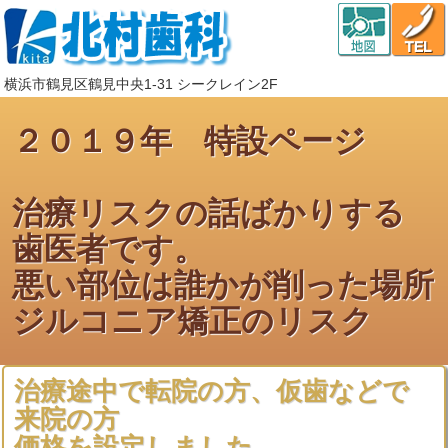
横浜市鶴見区鶴見中央1-31 シークレイン2F
２０１９年 特設ページ
治療リスクの話ばかりする
歯医者です。
悪い部位は誰かが削った場所
ジルコニア矯正のリスク
治療途中で転院の方、仮歯などで
来院の方
価格を設定しました。