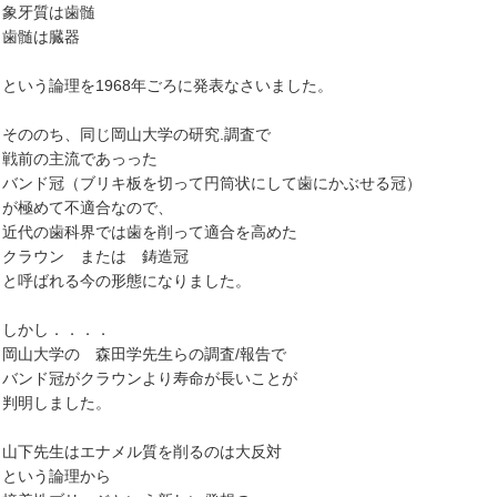
象牙質は歯髄
歯髄は臓器
という論理を1968年ごろに発表なさいました。
そののち、同じ岡山大学の研究.調査で
戦前の主流であっった
バンド冠（ブリキ板を切って円筒状にして歯にかぶせる冠）
が極めて不適合なので、
近代の歯科界では歯を削って適合を高めた
クラウン または 鋳造冠
と呼ばれる今の形態になりました。
しかし．．．．
岡山大学の 森田学先生らの調査/報告で
バンド冠がクラウンより寿命が長いことが
判明しました。
山下先生はエナメル質を削るのは大反対
という論理から