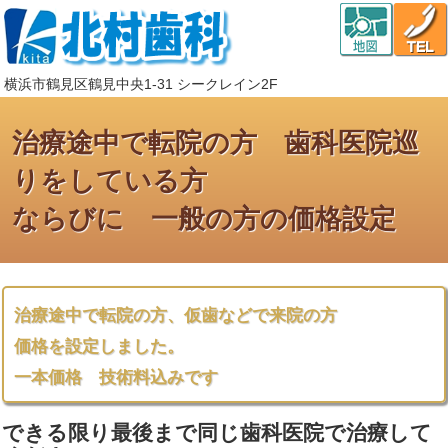
横浜市鶴見区鶴見中央1-31 シークレイン2F
治療途中で転院の方 歯科医院巡
りをしている方
ならびに 一般の方の価格設定
治療途中で転院の方、仮歯などで来院の方
価格を設定しました。
一本価格 技術料込みです
できる限り最後まで同じ歯科医院で治療して