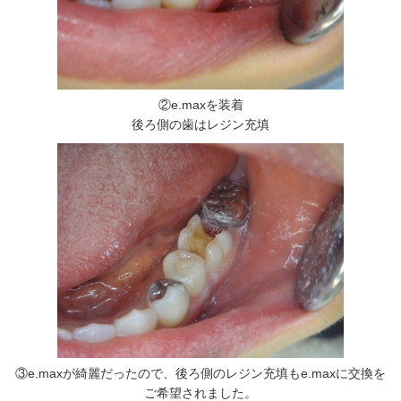
②e.maxを装着
後ろ側の歯はレジン充填
③e.maxが綺麗だったので、後ろ側のレジン充填もe.maxに交換を
ご希望されました。