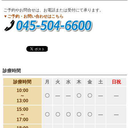
ご予約やお問合せは、お電話または受付にて承ります。
▼ご予約・お問い合わせはこちら
診療時間
診療時間
月
火
水
木
金
土
日祝
10:00
～
〇
―
―
〇
〇
―
―
13:00
15:00
～
〇
〇
〇
〇
〇
―
―
17:00