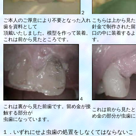
２
ご本人のご厚意により不要となった入れ
こちらは上から見た
歯を資料として
針金で制作された留
頂戴いたしました。模型を作って装着。
口の中に装着するよ
これは前から見たところです。
す。
４
これは裏から見た前歯です。留め金が接
これは前から見たと
触する部分が
め金の部分が虫歯に
虫歯になっています。
１．いずれにせよ虫歯の処置をしなくてはならないこ