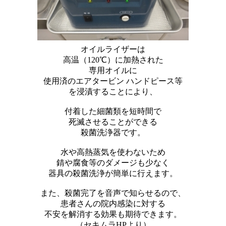
オイルライザーは
高温（120℃）に加熱された
専用オイルに
使用済のエアタービン ハンドピース等
を浸漬することにより、
付着した細菌類を短時間で
死滅させることができる
殺菌洗浄器です。
水や高熱蒸気を使わないため
錆や腐食等のダメージも少なく
器具の殺菌洗浄が簡単に行えます。
また、殺菌完了を音声で知らせるので、
患者さんの院内感染に対する
不安を解消する効果も期待できます。
（セキムラHPより）