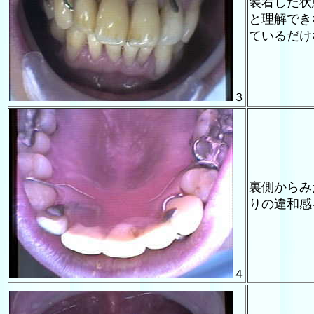
装着した状
と理解でき
ているだけ
３
裏側からみ
りの違和感
４