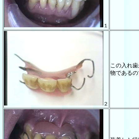
１
この入れ歯
物であるの
２