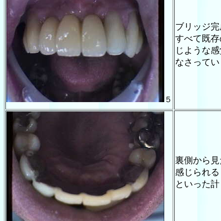
ブリッジ完
すべて既存
じような感
なさってい
５
裏側から見
感じられる
といった計