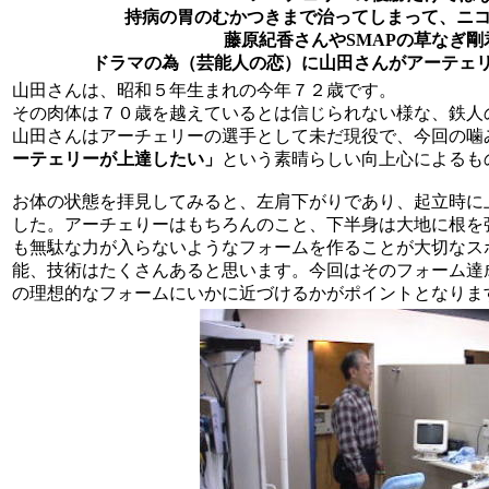
持病の胃のむかつきまで治ってしまって、ニ
藤原紀香さんやSMAPの草なぎ剛
ドラマの為（芸能人の恋）に山田さんがアーテェ
山田さんは、昭和５年生まれの今年７２歳です。
その肉体は７０歳を越えているとは信じられない様な、鉄人
山田さんはアーチェリーの選手として未だ現役で、今回の噛
ーテェリーが上達したい」
という素晴らしい向上心によるも
お体の状態を拝見してみると、左肩下がりであり、起立時に
した。アーチェりーはもちろんのこと、下半身は大地に根を
も無駄な力が入らないようなフォームを作ることが大切なス
能、技術はたくさんあると思います。今回はそのフォーム達
の理想的なフォームにいかに近づけるかがポイントとなりま