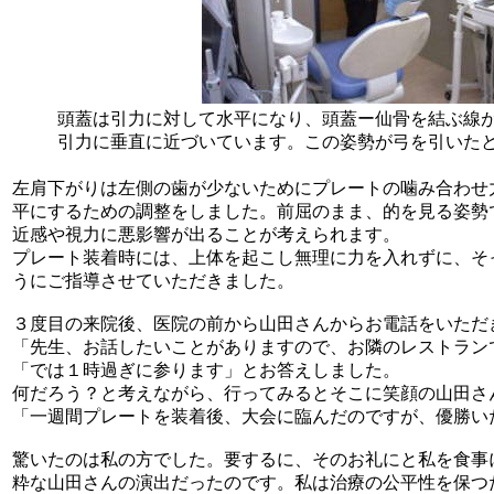
頭蓋は引力に対して水平になり、頭蓋ー仙骨を結ぶ線
引力に垂直に近づいています。この姿勢が弓を引いた
左肩下がりは左側の歯が少ないためにプレートの噛み合わせ
平にするための調整をしました。前屈のまま、的を見る姿勢
近感や視力に悪影響が出ることが考えられます。
プレート装着時には、上体を起こし無理に力を入れずに、そ
うにご指導させていただきました。
３度目の来院後、医院の前から山田さんからお電話をいただ
「先生、お話したいことがありますので、お隣のレストラン
「では１時過ぎに参ります」とお答えしました。
何だろう？と考えながら、行ってみるとそこに笑顔の山田さ
「一週間プレートを装着後、大会に臨んだのですが、優勝い
驚いたのは私の方でした。要するに、そのお礼にと私を食事
粋な山田さんの演出だったのです。私は治療の公平性を保つ