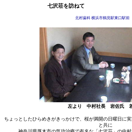
七沢荘を訪ねて
北村歯科 横浜市鶴見駅東口駅前
左より 中村社長 岩佐氏 
ちょっとしたひらめきがきっかけで、桜が満開の日曜日に実
と共に
神奈川県厚木市の気功治療で有名な「七沢荘」の中村