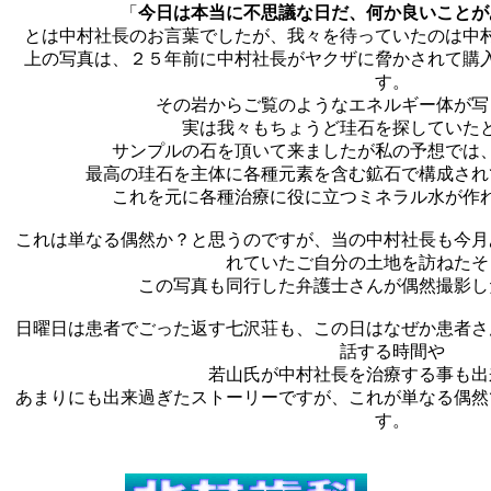
「
今日は本当に不思議な日だ、何か良いことが
とは中村社長のお言葉でしたが、我々を待っていたのは中
上の写真は、２５年前に中村社長がヤクザに脅かされて購
す。
その岩からご覧のようなエネルギー体が写
実は我々もちょうど珪石を探していた
サンプルの石を頂いて来ましたが私の予想では
最高の珪石を主体に各種元素を含む鉱石で構成され
これを元に各種治療に役に立つミネラル水が作
これは単なる偶然か？と思うのですが、当の中村社長も今月
れていたご自分の土地を訪ねたそ
この写真も同行した弁護士さんが偶然撮影し
日曜日は患者でごった返す七沢荘も、この日はなぜか患者さ
話する時間や
若山氏が中村社長を治療する事も出
あまりにも出来過ぎたストーリーですが、これが単なる偶然
す。