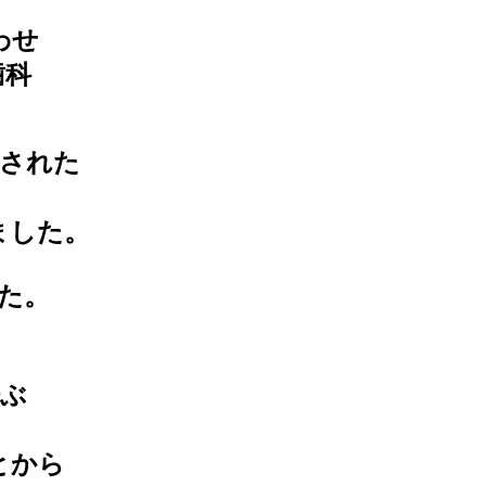
わせ
村歯科
された
ました。
した。
ぶ
とから