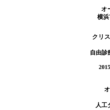
オ
横浜
クリ
自由診
20
人工