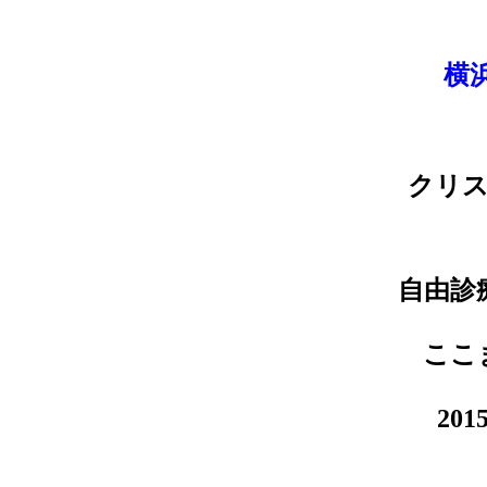
横
クリ
自由診
ここ
20